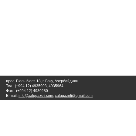
прос. Бюль-бюля 18, г. Баку, Азербайджан
Тел.: (+994 12) 4935903; 4935964
Факс: (+994 12) 4930280
E-mail:
info@xalqqazeti.com
;
xalqqazeti@gmail.com