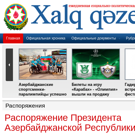
Главная
Официальная хроника
Официальные документы
Рубр
Азербайджанские
Билеты на игру
Гади
дером
спортсменки-
«Карабах» - «Олимпия»
встр
ании
паралимпийцы успешно
вышли на продажу
фест
выступили на III
Международном
Распоряжения
фестивале парашютного
спорта
Распоряжение Президента
Азербайджанской Республик