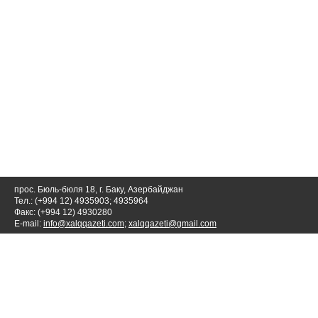
прос. Бюль-бюля 18, г. Баку, Азербайджан
Тел.: (+994 12) 4935903; 4935964
Факс: (+994 12) 4930280
E-mail:
info@xalqqazeti.com
;
xalqqazeti@gmail.com