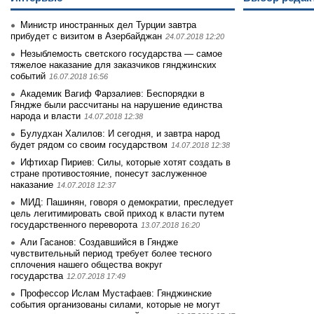
Министр иностранных дел Турции завтра
прибудет с визитом в Азербайджан
24.07.2018 12:20
Незыблемость светского государства — самое
тяжелое наказание для заказчиков гянджинских
событий
16.07.2018 16:56
Академик Вагиф Фарзалиев: Беспорядки в
Гяндже были рассчитаны на нарушение единства
народа и власти
14.07.2018 12:38
Булудхан Халилов: И сегодня, и завтра народ
будет рядом со своим государством
14.07.2018 12:38
Ифтихар Пириев: Силы, которые хотят создать в
стране противостояние, понесут заслуженное
наказание
14.07.2018 12:37
МИД: Пашинян, говоря о демократии, преследует
цель легитимировать свой приход к власти путем
государственного переворота
13.07.2018 16:20
Али Гасанов: Создавшийся в Гяндже
чувствительный период требует более тесного
сплочения нашего общества вокруг
государства
12.07.2018 17:49
Профессор Ислам Мустафаев: Гянджинские
события организованы силами, которые не могут