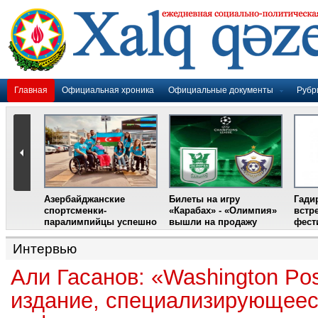
Главная
Официальная хроника
Официальные документы
Рубр
Азербайджанские
Билеты на игру
Гади
дером
спортсменки-
«Карабах» - «Олимпия»
встр
ании
паралимпийцы успешно
вышли на продажу
фест
выступили на III
Международном
Интервью
фестивале парашютного
спорта
Али Гасанов: «Washington Pos
издание, специализирующеес