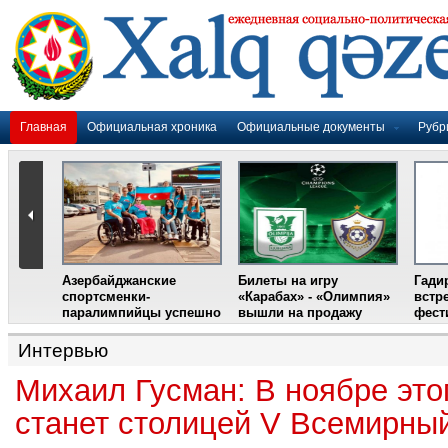
Главная
Официальная хроника
Официальные документы
Рубр
Азербайджанские
Билеты на игру
Гади
дером
спортсменки-
«Карабах» - «Олимпия»
встр
ании
паралимпийцы успешно
вышли на продажу
фест
выступили на III
Международном
Интервью
фестивале парашютного
спорта
Михаил Гусман: В ноябре этог
станет столицей V Всемирный