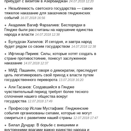
прибудет с визитом в Азербайджан
24.07.2018 12:20
Незыблемость светского государства — самое
тяжелое наказание для заказчиков гянджинских
событий
16.07.2018 16:56
Академик Вагиф Фарзалиев: Беспорядки в
Гяндже были рассчитаны на нарушение единства
народа и власти
14.07.2018 12:38
Булудхан Халилов: И сегодня, и завтра народ
будет рядом со своим государством
14.07.2018 12:38
Ифтихар Пириев: Силы, которые хотят создать в
стране противостояние, понесут заслуженное
наказание
14.07.2018 12:37
МИД: Пашинян, говоря о демократии, преследует
цель легитимировать свой приход к власти путем
государственного переворота
13.07.2018 16:20
Али Гасанов: Создавшийся в Гяндже
чувствительный период требует более тесного
сплочения нашего общества вокруг
государства
12.07.2018 17:49
Профессор Ислам Мустафаев: Гянджинские
события организованы силами, которые не могут
смириться с развитием нашей страны
12.07.2018 17:47
Билал Дундар: В борьбе с внешними и
внутренними врагами важно единство народа и