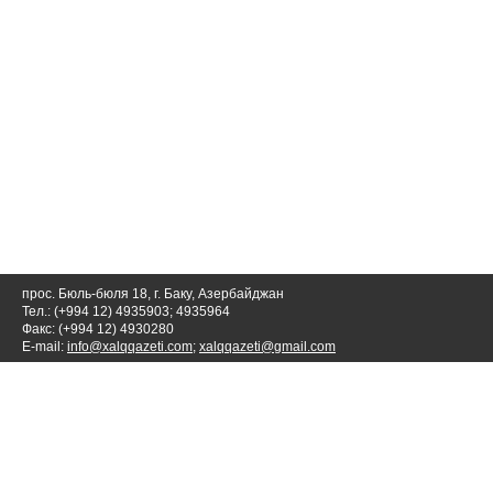
прос. Бюль-бюля 18, г. Баку, Азербайджан
Тел.: (+994 12) 4935903; 4935964
Факс: (+994 12) 4930280
E-mail:
info@xalqqazeti.com
;
xalqqazeti@gmail.com