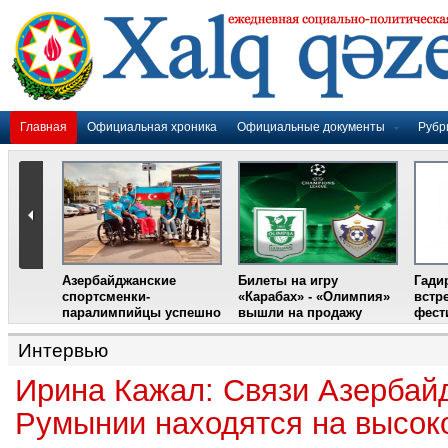
Главная
Официальная хроника
Официальные документы
Рубр
Азербайджанские
Билеты на игру
Гади
дером
спортсменки-
«Карабах» - «Олимпия»
встр
ании
паралимпийцы успешно
вышли на продажу
фест
выступили на III
Международном
Интервью
фестивале парашютного
спорта
Ирина Кажал: Связи Азербай
Румынии находятся на высок