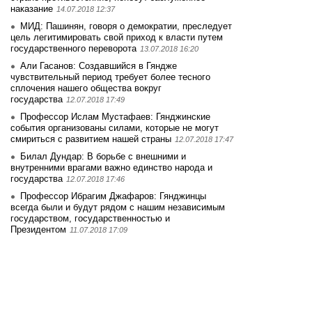
наказание
14.07.2018 12:37
МИД: Пашинян, говоря о демократии, преследует
цель легитимировать свой приход к власти путем
государственного переворота
13.07.2018 16:20
Али Гасанов: Создавшийся в Гяндже
чувствительный период требует более тесного
сплочения нашего общества вокруг
государства
12.07.2018 17:49
Профессор Ислам Мустафаев: Гянджинские
события организованы силами, которые не могут
смириться с развитием нашей страны
12.07.2018 17:47
Билал Дундар: В борьбе с внешними и
внутренними врагами важно единство народа и
государства
12.07.2018 17:46
Профессор Ибрагим Джафаров: Гянджинцы
всегда были и будут рядом с нашим независимым
государством, государственностью и
Президентом
11.07.2018 17:09