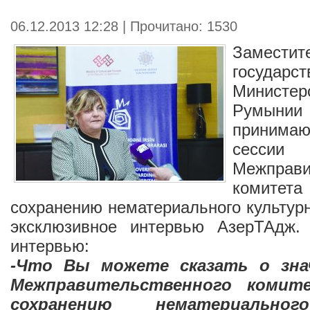
06.12.2013 12:28 | Прочитано: 1530
Заместит
государс
Министе
Румыни
принимаю
сессии
Межправи
комите
сохранению нематериального культурн
эксклюзивное интервью АзерТАдж.
интервью:
-Что Вы можете сказать о знач
Межправительственного коми
сохранению нематериальног