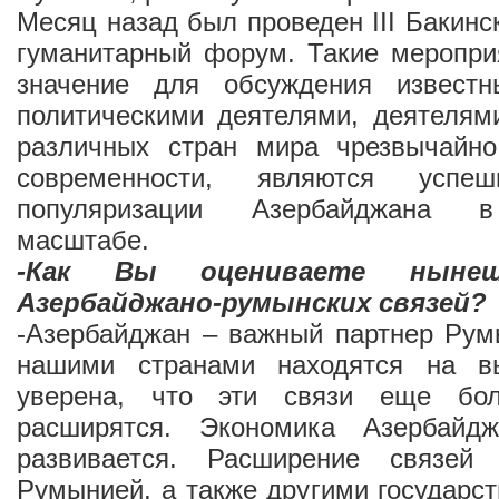
Месяц назад был проведен III Бакин
гуманитарный форум. Такие меропри
значение для обсуждения известн
политическими деятелями, деятелям
различных стран мира чрезвычайн
современности, являются усп
популяризации Азербайджана 
масштабе.
-Как Вы оцениваете нынеш
Азербайджано-румынских связей?
-Азербайджан – важный партнер Рум
нашими странами находятся на в
уверена, что эти связи еще бо
расширятся. Экономика Азербайдж
развивается. Расширение связе
Румынией, а также другими государс