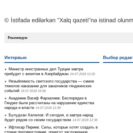
© İstifadə edilərkən "Xalq qəzeti"nə istinad olunm
Рекомендую
Интервью
Выбор редак
Министр иностранных дел Турции завтра
прибудет с визитом в Азербайджан
24.07.2018 12:20
Незыблемость светского государства — самое
тяжелое наказание для заказчиков гянджинских
событий
16.07.2018 16:56
Академик Вагиф Фарзалиев: Беспорядки в
Гяндже были рассчитаны на нарушение единства
народа и власти
14.07.2018 12:38
Булудхан Халилов: И сегодня, и завтра народ
будет рядом со своим государством
14.07.2018 12:38
Ифтихар Пириев: Силы, которые хотят создать в
стране противостояние, понесут заслуженное