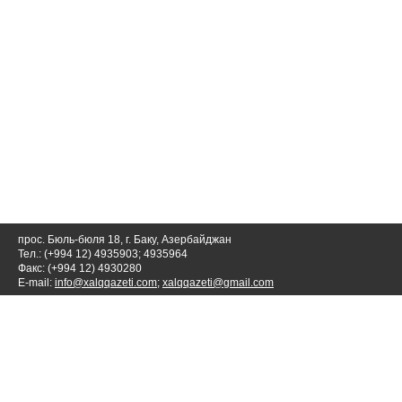
прос. Бюль-бюля 18, г. Баку, Азербайджан
Тел.: (+994 12) 4935903; 4935964
Факс: (+994 12) 4930280
E-mail:
info@xalqqazeti.com
;
xalqqazeti@gmail.com