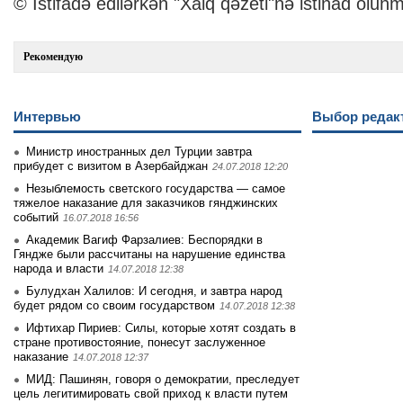
© İstifadə edilərkən "Xalq qəzeti"nə istinad olunm
Рекомендую
Интервью
Выбор редак
Министр иностранных дел Турции завтра
прибудет с визитом в Азербайджан
24.07.2018 12:20
Незыблемость светского государства — самое
тяжелое наказание для заказчиков гянджинских
событий
16.07.2018 16:56
Академик Вагиф Фарзалиев: Беспорядки в
Гяндже были рассчитаны на нарушение единства
народа и власти
14.07.2018 12:38
Булудхан Халилов: И сегодня, и завтра народ
будет рядом со своим государством
14.07.2018 12:38
Ифтихар Пириев: Силы, которые хотят создать в
стране противостояние, понесут заслуженное
наказание
14.07.2018 12:37
МИД: Пашинян, говоря о демократии, преследует
цель легитимировать свой приход к власти путем