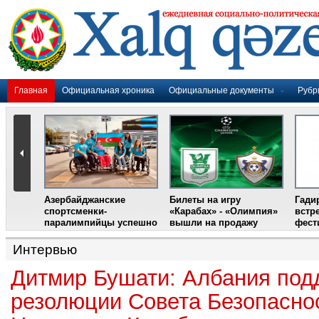
Главная
Официальная хроника
Официальные документы
Рубр
Азербайджанские
Билеты на игру
Гади
дером
спортсменки-
«Карабах» - «Олимпия»
встр
ании
паралимпийцы успешно
вышли на продажу
фест
выступили на III
Международном
Интервью
фестивале парашютного
спорта
Дитмир Бушати: Албания под
резолюции Совета Безопасно