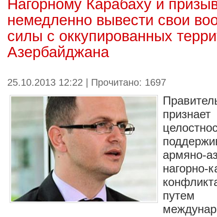
Нагорному Карабаху и призы
немедленно вывести свои во
силы с оккупированных терр
Азербайджана
25.10.2013 12:22 | Прочитано: 1697
Правите
признает
целостно
поддер
армяно-а
нагорно-к
конфлик
путе
междуна