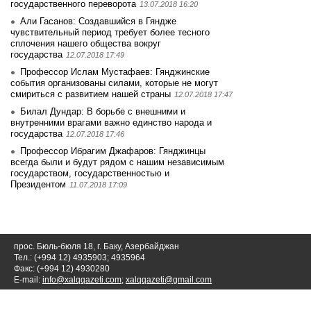
государственного переворота
13.07.2018 16:20
Али Гасанов: Создавшийся в Гяндже
чувствительный период требует более тесного
сплочения нашего общества вокруг
государства
12.07.2018 17:49
Профессор Ислам Мустафаев: Гянджинские
события организованы силами, которые не могут
смириться с развитием нашей страны
12.07.2018 17:47
Билал Дундар: В борьбе с внешними и
внутренними врагами важно единство народа и
государства
12.07.2018 17:46
Профессор Ибрагим Джафаров: Гянджинцы
всегда были и будут рядом с нашим независимым
государством, государственностью и
Президентом
11.07.2018 17:09
прос. Бюль-бюля 18, г. Баку, Азербайджан
Тел.: (+994 12) 4935903; 4935964
Факс: (+994 12) 4930280
E-mail:
info@xalqqazeti.com
;
xalqqazeti@gmail.com