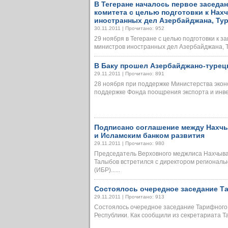
В Тегеране началось первое заседа
комитета с целью подготовки к На
иностранных дел Азербайджана, Ту
30.11.2011 | Прочитано: 952
29 ноября в Тегеране с целью подготовки к
министров иностранных дел Азербайджана, Ту
В Баку прошел Азербайджано-турец
29.11.2011 | Прочитано: 891
28 ноября при поддержке Министерства экон
поддержке Фонда поощрения экспорта и инве
Подписано соглашение между Нахч
и Исламским банком развития
29.11.2011 | Прочитано: 980
Председатель Верховного меджлиса Нахчыва
Талыбов встретился с директором региональ
(ИБР)......
Состоялось очередное заседание Та
29.11.2011 | Прочитано: 913
Состоялось очередное заседание Тарифного 
Республики. Как сообщили из секретариата Тар