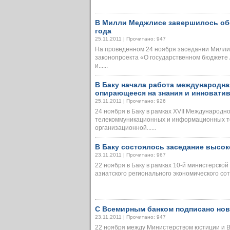
В Милли Меджлисе завершилось обс
года
25.11.2011 | Прочитано: 947
На проведенном 24 ноября заседании Милл
законопроекта «О государственном бюджете 
и......
В Баку начала работа международна
опирающееся на знания и инновати
25.11.2011 | Прочитано: 926
24 ноября в Баку в рамках XVII Международн
телекоммуникационных и информационных те
организационной......
В Баку состоялось заседание высо
23.11.2011 | Прочитано: 967
22 ноября в Баку в рамках 10-й министерск
азиатского регионального экономического сот
С Всемирным банком подписано нов
23.11.2011 | Прочитано: 947
22 ноября между Министерством юстиции и 