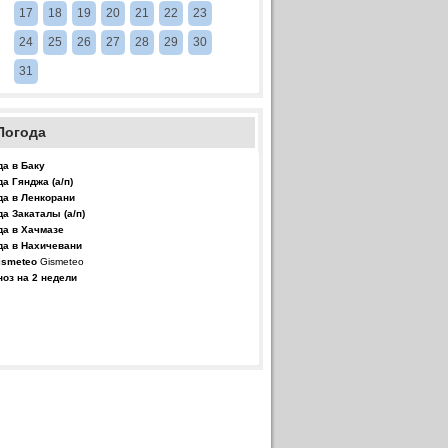
17
18
19
20
21
22
23
24
25
26
27
28
29
30
31
Погода
да в Баку
да Гянджа (а/п)
да в Ленкорани
да Закаталы (а/п)
да в Хачмазе
да в Нахичевани
Gismeteo
ноз на 2 недели