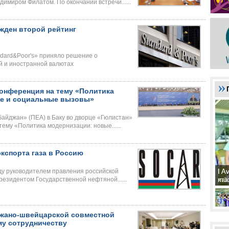
миром Филатом. По окончании встречи......
жден второй рейтинг
dard&Poor's» приняло решение о
й и иностранной валютах
онференция на тему «Политика
ие и социальные вызовы»
байджан» (ПЕА) в Баку во дворце «Гюлистан»
му «Политика модернизации: новые......
кспорта газа в Россию
I A
I A
жду руководителем правления российской
xat
müd
езидентом Государственной нефтяной......
джано-швейцарской совместной
му сотрудничеству