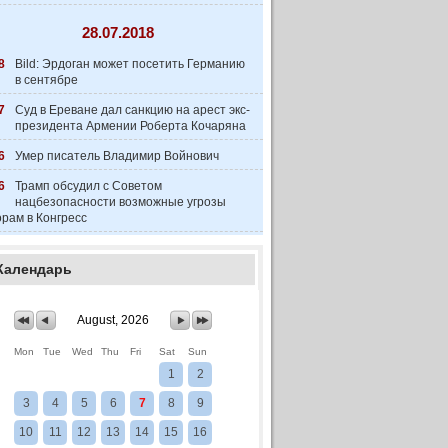
28.07.2018
8
Bild: Эрдоган может посетить Германию
в сентябре
7
Суд в Ереване дал санкцию на арест экс-
президента Армении Роберта Кочаряна
6
Умер писатель Владимир Войнович
6
Трамп обсудил с Советом
нацбезопасности возможные угрозы
рам в Конгресс
Календарь
August, 2026
Mon
Tue
Wed
Thu
Fri
Sat
Sun
1
2
3
4
5
6
7
8
9
10
11
12
13
14
15
16