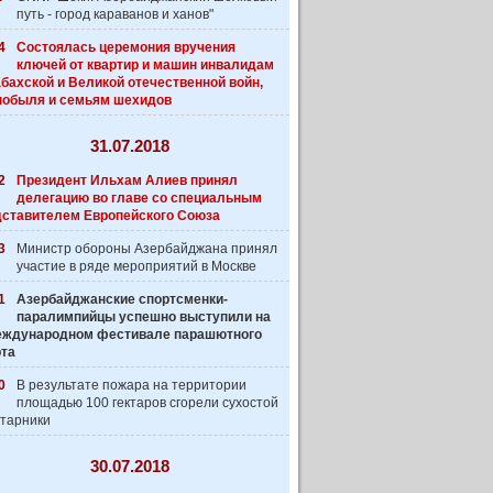
путь - город караванов и ханов"
4
Состоялась церемония вручения
ключей от квартир и машин инвалидам
бахской и Великой отечественной войн,
нобыля и семьям шехидов
31.07.2018
2
Президент Ильхам Алиев принял
делегацию во главе со специальным
дставителем Европейского Союза
3
Министр обороны Азербайджана принял
участие в ряде мероприятий в Москве
1
Азербайджанские спортсменки-
паралимпийцы успешно выступили на
 Международном фестивале парашютного
рта
0
В результате пожара на территории
площадью 100 гектаров сгорели сухостой
старники
30.07.2018