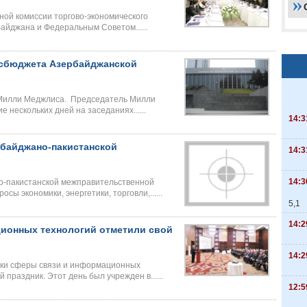
ной комиссии торгово-экономического
айджана и Федеральным Советом......
осбюджета Азербайджанской
 Милли Меджлиса. Председатель Милли
 нескольких дней на заседаниях......
14:3
рбайджано-пакистанской
14:3
14:3
но-пакистанской межправительственной
ы экономики, энергетики, торговли,......
5,1
14:2
ионных технологий отметили свой
14:2
ики сферы связи и информационных
раздник. Этот день был учрежден в......
12:5