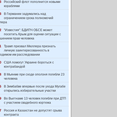
3
Российский флот пополнится новыми
кораблями
3
В Германии задумались над
ограничением срока полномочий
лера
2
"Известия": БДИПЧ ОБСЕ может
посетить Крым для оценки ситуации с
шением прав человека
1
Трамп призвал Мюллера признать
личную заинтересованность в
одимом им расследовании
0
США помогут Украине бороться с
контрабандой
8
В Мьянме при сходе оползня погибли 23
человека
6
В Зимбабве впервые после ухода Мугабе
открылись избирательные участки
9
Во Вьетнаме 13 человек погибли при ДТП
с участием свадебного кортежа
7
Россия и Казахстан не допустят срыва
контракта