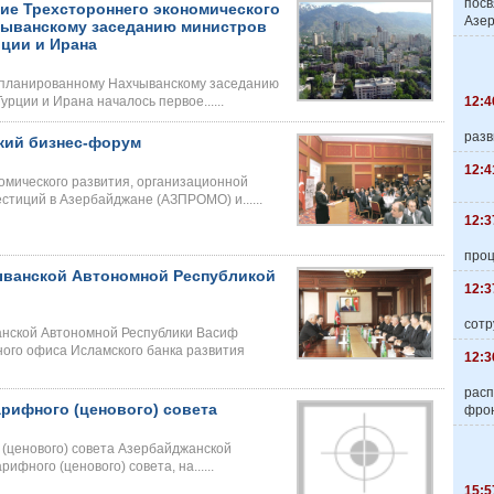
пос
ние Трехстороннего экономического
Азер
хчыванскому заседанию министров
рции и Ирана
 запланированному Нахчыванскому заседанию
12:4
рции и Ирана началось первое......
разв
кий бизнес-форум
12:4
омического развития, организационной
стиций в Азербайджане (АЗПРОМО) и......
12:3
про
ыванской Автономной Республикой
12:3
сотр
нской Автономной Республики Васиф
ного офиса Исламского банка развития
12:3
расп
рифного (ценового) совета
фро
(ценового) совета Азербайджанской
ифного (ценового) совета, на......
15:5