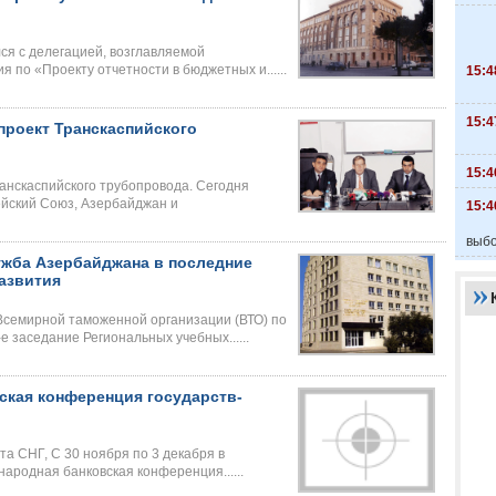
я с делегацией, возглавляемой
по «Проекту отчетности в бюджетных и......
15:4
15:4
роект Транскаспийского
15:4
анскаспийского трубопровода. Сегодня
ейский Союз, Азербайджан и
15:4
выбо
ужба Азербайджана в последние
азвития
Всемирной таможенной организации (ВТО) по
 заседание Региональных учебных......
ская конференция государств-
та СНГ, С 30 ноября по 3 декабря в
ародная банковская конференция......