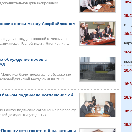
16:4
о дополнительном финансировании
16:4
ческие связи между Азербайджаном
канц
16:4
 заседание государственной комиссии по
нару
йджанской Республикой и Японией и......
16:4
о обсуждение проекта
пров
год
16:4
и Меджлиса было продолжено обсуждение
зербайджанской Республики на 2012......
16:3
 банком подписано соглашение об
16:3
м банком подписано соглашение по проекту
16:2
ей доходов вынужденных......
16:2
«Проекту отчетности в бюджетных и