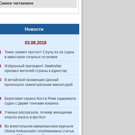
Самое читаемое
Новости
03.08.2018
1
Токио заявил протест Сеулу из-за судна
в акватории спорных островов
1
Избранный президент Зимбабве
призвал жителей страны к единству
0
В китайской провинции Цинхай
произошло землетрясение магнитудой
9
Береговая охрана Коста-Рики задержала
судно с двумя тоннами кокаина
9
Ученые рассказали, почему женщинам
опасно играть в футбол
9
Во влиятельном американском журнале
Global Ambassador опубликована статья,