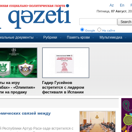
Az
En
Пятница,
07 Август
, 2
Google
На сайте
иальные документы
Рубрики
Память крови
Мультимедиа
ты на игру
Гадир Гусейнов
абах» - «Олимпия»
встретится с лидером
и на продажу
фестиваля в Испании
мических связей между
 Республики Артур Раси-заде встретился с