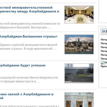
естной межправительственной
дничеству между Азербайджаном и
местной межправительственной комиссии по
джаном и Венгрией. Венгерскую......
Азербайджан-Балканские страны»
Пого
Пого
айджано-сербской межправительственной
Пого
нские страны». В ходе мероприятий......
Пого
Пого
Пого
ербайджана будет успешно
Прог
 социальной политике Милли Меджлиса.На
ствующих министерств и......
ении связей с Азербайджаном в
ий
 Али Аббасов встретился с находящейся с