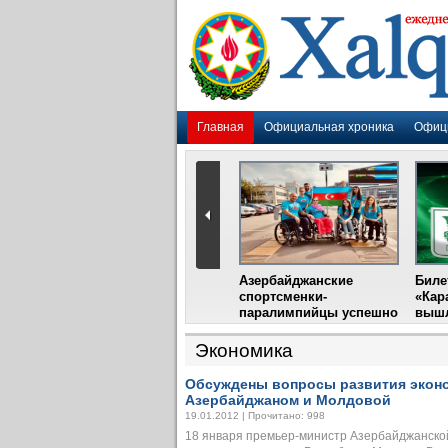
Главная
Официальная хроника
Офиц
Гадир Гусейнов
Азербайджанские
Биле
импия»
встретится с лидером
спортсменки-
«Кар
жу
фестиваля в Испании
паралимпийцы успешно
вышл
выступили на III
Международном
Экономика
фестивале парашютного
спорта
Обсуждены вопросы развития эконо
Азербайджаном и Молдовой
19.01.2012 | Прочитано: 998
18 января премьер-министр Азербайджанской