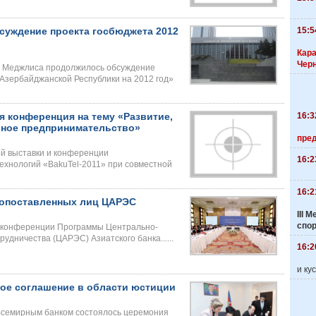
15:5
уждение проекта госбюджета 2012
Кара
Чер
и Меджлиса продолжилось обсуждение
Азербайджанской Республики на 2012 год»
16:3
я конференция на тему «Развитие,
вное предпринимательство»
пре
ой выставки и конференции
16:2
хнологий «BakuTel-2011» при совместной
16:2
копоставленных лиц ЦАРЭС
III
спо
ой конференции Программы Центрально-
рудничества (ЦАРЭС) Азиатского банка......
16:2
и ку
ое соглашение в области юстиции
Всемирным банком состоялось церемония