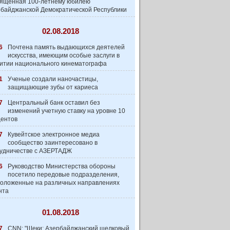
вященная 100-летнему юбилею
байджанской Демократической Республики
02.08.2018
6
Почтена память выдающихся деятелей
искусства, имеющим особые заслуги в
итии национального кинематографа
1
Ученые создали наночастицы,
защищающие зубы от кариеса
7
Центральный банк оставил без
изменений учетную ставку на уровне 10
центов
7
Кувейтское электронное медиа
сообщество заинтеpесовано в
удничестве с АЗЕРТАДЖ
6
Руководство Министерства обороны
посетило передовые подразделения,
оложенные на различных направлениях
нта
01.08.2018
7
CNN: "Шеки: Азербайджанский шелковый