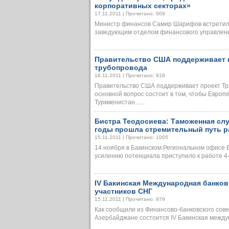
корпоративных секторах»
17.11.2011 | Прочитано: 909
Министр финансов Самир Шарифов встретилс
заведующим отделом финансового управления 
Правительство США поддерживает п
трубопровода
16.11.2011 | Прочитано: 918
Правительство США поддерживает проект Тр
основной вопрос состоит в том, чтобы Европ
Туркменистан......
Бистра Теодосиева: Таможенная сл
годы прошла стремительный путь р
15.11.2011 | Прочитано: 1005
14 ноября в Бакинском Региональном офисе 
усилению потенциала приступило к работе 4-е
IV Бакинская Международная банков
участников СНГ
15.11.2011 | Прочитано: 979
Как сообщили из Финансово-банковского сове
Азербайджане состоится IV Бакинская междун