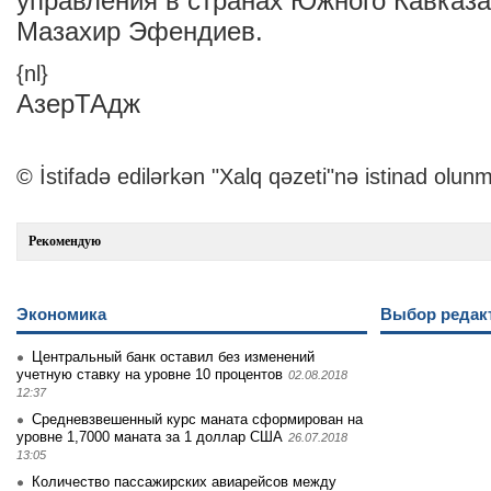
управления в странах Южного Кавказ
Мазахир Эфендиев.
{nl}
АзерТАдж
© İstifadə edilərkən "Xalq qəzeti"nə istinad olunm
Рекомендую
Экономика
Выбор редак
Центральный банк оставил без изменений
учетную ставку на уровне 10 процентов
02.08.2018
12:37
Средневзвешенный курс маната сформирован на
уровне 1,7000 маната за 1 доллар США
26.07.2018
13:05
Количество пассажирских авиарейсов между