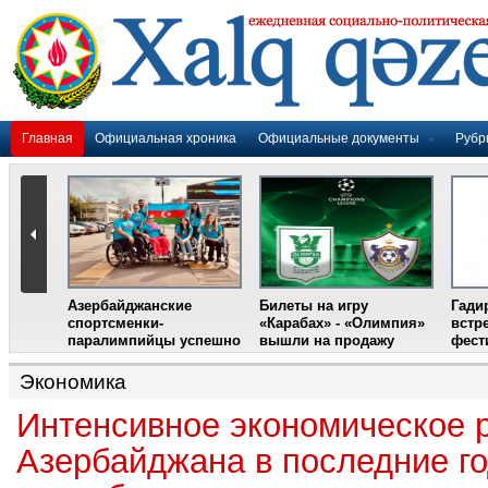
Главная
Официальная хроника
Официальные документы
Рубр
Азербайджанские
Билеты на игру
Гади
дером
спортсменки-
«Карабах» - «Олимпия»
встр
ании
паралимпийцы успешно
вышли на продажу
фест
выступили на III
Международном
Экономика
фестивале парашютного
спорта
Интенсивное экономическое 
Азербайджана в последние г