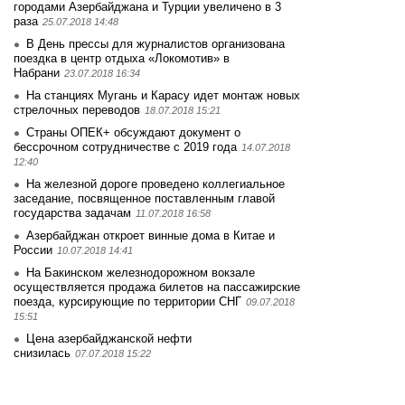
городами Азербайджана и Турции увеличено в 3
раза
25.07.2018 14:48
В День прессы для журналистов организована
поездка в центр отдыха «Локомотив» в
Набрани
23.07.2018 16:34
На станциях Мугань и Карасу идет монтаж новых
стрелочных переводов
18.07.2018 15:21
Страны ОПЕК+ обсуждают документ о
бессрочном сотрудничестве с 2019 года
14.07.2018
12:40
На железной дороге проведено коллегиальное
заседание, посвященное поставленным главой
государства задачам
11.07.2018 16:58
Азербайджан откроет винные дома в Китае и
России
10.07.2018 14:41
На Бакинском железнодорожном вокзале
осуществляется продажа билетов на пассажирские
поезда, курсирующие по территории СНГ
09.07.2018
15:51
Цена азербайджанской нефти
снизилась
07.07.2018 15:22