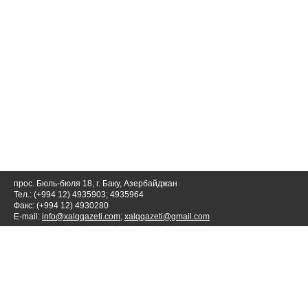
прос. Бюль-бюля 18, г. Баку, Азербайджан
Тел.: (+994 12) 4935903; 4935964
Факс: (+994 12) 4930280
E-mail:
info@xalqqazeti.com
;
xalqqazeti@gmail.com