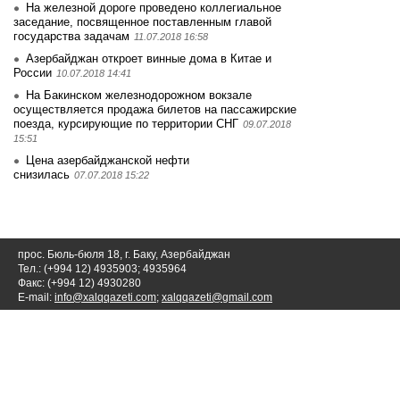
На железной дороге проведено коллегиальное
заседание, посвященное поставленным главой
государства задачам
11.07.2018 16:58
Азербайджан откроет винные дома в Китае и
России
10.07.2018 14:41
На Бакинском железнодорожном вокзале
осуществляется продажа билетов на пассажирские
поезда, курсирующие по территории СНГ
09.07.2018
15:51
Цена азербайджанской нефти
снизилась
07.07.2018 15:22
прос. Бюль-бюля 18, г. Баку, Азербайджан
Тел.: (+994 12) 4935903; 4935964
Факс: (+994 12) 4930280
E-mail:
info@xalqqazeti.com
;
xalqqazeti@gmail.com