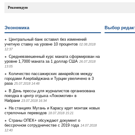
Рекомендую
Экономика
Выбор редак
Центральный банк оставил без изменений
учетную ставку на уровне 10 процентов
02.08.2018
12:37
Средневзвешенный курс маната сформирован на
уровне 1,7000 маната за 1 доллар США
26.07.2018
13:05
Количество пассажирских авиарейсов между
городами Азербайджана и Турции увеличено в 3
раза
25.07.2018 14:48
В День прессы для журналистов организована
поездка в центр отдыха «Локомотив» в
Набрани
23.07.2018 16:34
На станциях Мугань и Карасу идет монтаж новых
стрелочных переводов
18.07.2018 15:21
Страны ОПЕК+ обсуждают документ о
бессрочном сотрудничестве с 2019 года
14.07.2018
12:40