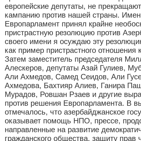
европейские депутаты, не прекращаю
кампанию против нашей страны. Имен
Европарламент принял крайне необос
пристрастную резолюцию против Азер
своего имени я осуждаю эту резолюци
как пример пристрастного отношения 
Затем заместитель председателя Ми
Алескеров, депутаты Азай Гулиев, Му
Али Ахмедов, Самед Сеидов, Али Гус
Ахмедова, Бахтияр Алиев, Ганира Па
Мурадов, Ровшан Рзаев и другие выра
против решения Европарламента. В в
отмечалось, что азербайджанское гос
оказывает помощь НПО, прессе, про
направленные на развитие демократич
гражданского общества, защиту прав 