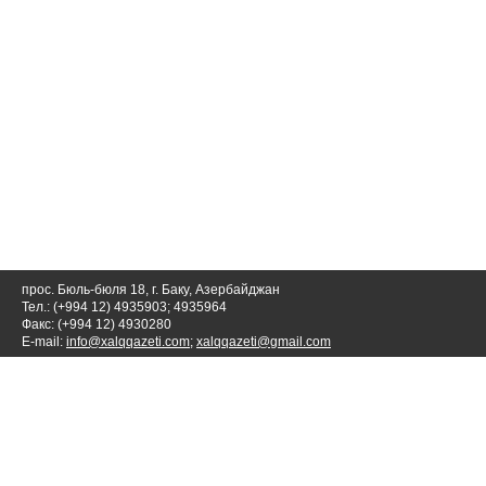
прос. Бюль-бюля 18, г. Баку, Азербайджан
Тел.: (+994 12) 4935903; 4935964
Факс: (+994 12) 4930280
E-mail:
info@xalqqazeti.com
;
xalqqazeti@gmail.com