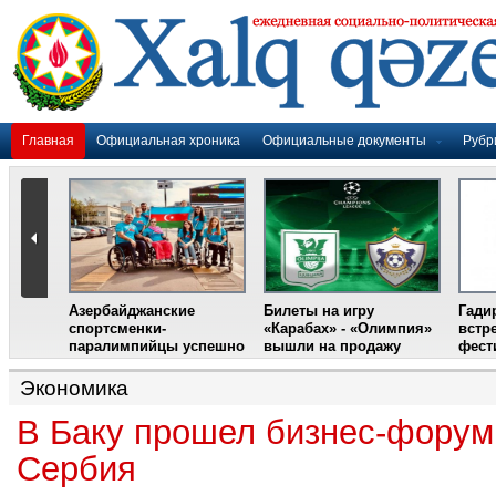
Главная
Официальная хроника
Официальные документы
Рубр
Азербайджанские
Билеты на игру
Гади
дером
спортсменки-
«Карабах» - «Олимпия»
встр
ании
паралимпийцы успешно
вышли на продажу
фест
выступили на III
Международном
Экономика
фестивале парашютного
спорта
В Баку прошел бизнес-форум
Сербия