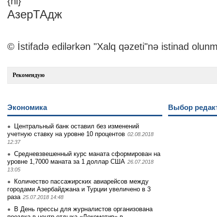
{nl}
АзерТАдж
© İstifadə edilərkən "Xalq qəzeti"nə istinad olunm
Рекомендую
Экономика
Выбор редак
Центральный банк оставил без изменений
учетную ставку на уровне 10 процентов
02.08.2018
12:37
Средневзвешенный курс маната сформирован на
уровне 1,7000 маната за 1 доллар США
26.07.2018
13:05
Количество пассажирских авиарейсов между
городами Азербайджана и Турции увеличено в 3
раза
25.07.2018 14:48
В День прессы для журналистов организована
поездка в центр отдыха «Локомотив» в