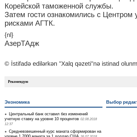
Корейской таможенной службы.
Затем гости ознакомились с Центром 
рисками АГТК.
{nl}
АзерТАдж
© İstifadə edilərkən "Xalq qəzeti"nə istinad olunm
Рекомендую
Экономика
Выбор редак
Центральный банк оставил без изменений
учетную ставку на уровне 10 процентов
02.08.2018
12:37
Средневзвешенный курс маната сформирован на
уровне 1,7000 маната за 1 доллар США
26.07.2018