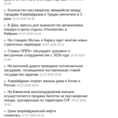
13:05
Количество пассажирских авиарейсов между
городами Азербайджана и Турции увеличено в 3
раза
25.07.2018 14:48
В День прессы для журналистов организована
поездка в центр отдыха «Локомотив» в
Набрани
23.07.2018 16:34
На станциях Мугань и Карасу идет монтаж новых
стрелочных переводов
18.07.2018 15:21
Страны ОПЕК+ обсуждают документ о
бессрочном сотрудничестве с 2019 года
14.07.2018
12:40
На железной дороге проведено коллегиальное
заседание, посвященное поставленным главой
государства задачам
11.07.2018 16:58
Азербайджан откроет винные дома в Китае и
России
10.07.2018 14:41
На Бакинском железнодорожном вокзале
осуществляется продажа билетов на пассажирские
поезда, курсирующие по территории СНГ
09.07.2018
15:51
Цена азербайджанской нефти
снизилась
07.07.2018 15:22