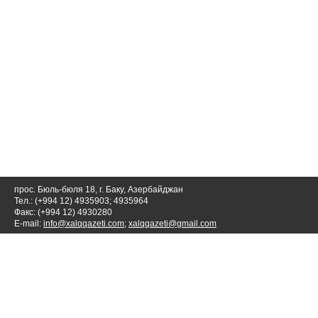
прос. Бюль-бюля 18, г. Баку, Азербайджан
Тел.: (+994 12) 4935903; 4935964
Факс: (+994 12) 4930280
E-mail:
info@xalqqazeti.com
;
xalqqazeti@gmail.com