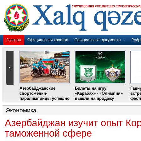
Главная
Официальная хроника
Официальные документы
Рубр
Азербайджанские
Билеты на игру
Гади
дером
спортсменки-
«Карабах» - «Олимпия»
встр
ании
паралимпийцы успешно
вышли на продажу
фест
выступили на III
Международном
Экономика
фестивале парашютного
спорта
Азербайджан изучит опыт Кор
таможенной сфере