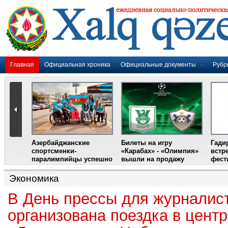
Главная
Официальная хроника
Официальные документы
Рубр
Азербайджанские
Билеты на игру
Гади
дером
спортсменки-
«Карабах» - «Олимпия»
встр
ании
паралимпийцы успешно
вышли на продажу
фест
выступили на III
Международном
Экономика
фестивале парашютного
спорта
В День прессы для журналис
организована поездка в цент