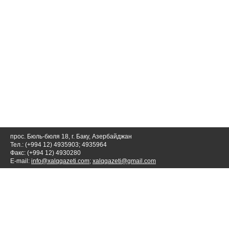
прос. Бюль-бюля 18, г. Баку, Азербайджан
Тел.: (+994 12) 4935903; 4935964
Факс: (+994 12) 4930280
E-mail:
info@xalqqazeti.com
;
xalqqazeti@gmail.com