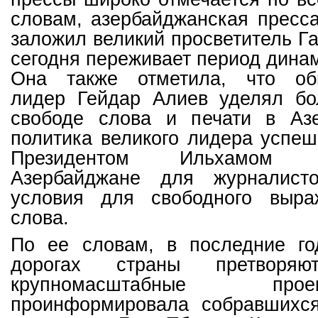
словам, азербайджанская пресса
заложил великий просветитель Га
сегодня переживает период динам
Она также отметила, что об
лидер Гейдар Алиев уделял б
свободе слова и печати в Аз
политика великого лидера успе
Президентом Ильхамом
Азербайджане для журналист
условия для свободного выр
слова.
По ее словам, в последние г
дорогах страны претворя
крупномасштабные пр
проинформировала собравшихс