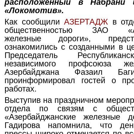
расположенный в Набрани
«Локомотив».
Как сообщили
АЗЕРТАДЖ
в отд
общественностью ЗАО «Аз
железные дороги», предс
ознакомились с созданными в ц
Председатель Республиканс
независимого профсоюза жел
Азербайджана Фазаил Баг
проинформировал гостей о пр
работах.
Выступив на праздничном меропр
отдела по связям с общест
«Азербайджанские железные д
Гадирова напомнила, что ден
прессы широко отмечается по вс