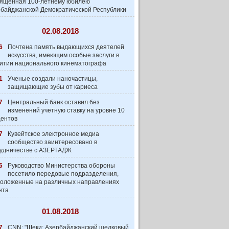
вященная 100-летнему юбилею
байджанской Демократической Республики
02.08.2018
6
Почтена память выдающихся деятелей
искусства, имеющим особые заслуги в
итии национального кинематографа
1
Ученые создали наночастицы,
защищающие зубы от кариеса
7
Центральный банк оставил без
изменений учетную ставку на уровне 10
центов
7
Кувейтское электронное медиа
сообщество заинтеpесовано в
удничестве с АЗЕРТАДЖ
6
Руководство Министерства обороны
посетило передовые подразделения,
оложенные на различных направлениях
нта
01.08.2018
7
CNN: "Шеки: Азербайджанский шелковый