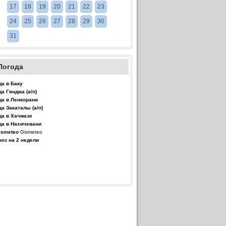
17
18
19
20
21
22
23
24
25
26
27
28
29
30
31
Погода
да в Баку
да Гянджа (а/п)
да в Ленкорани
да Закаталы (а/п)
да в Хачмазе
да в Нахичевани
Gismeteo
ноз на 2 недели