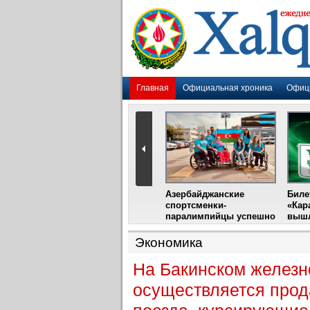
Главная
Официальная хроника
Офиц
Гадир Гусейнов
Азербайджанские
Биле
импия»
встретится с лидером
спортсменки-
«Кар
жу
фестиваля в Испании
паралимпийцы успешно
вышл
выступили на III
Международном
Экономика
фестивале парашютного
спорта
На Бакинском железн
осуществляется прод