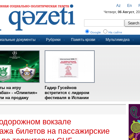
Az
En
Четверг,
06 Август
, 2
Google
На сайте
иальные документы
Рубрики
Память крови
Мультимедиа
ты на игру
Гадир Гусейнов
абах» - «Олимпия»
встретится с лидером
и на продажу
фестиваля в Испании
одорожном вокзале
ажа билетов на пассажирские