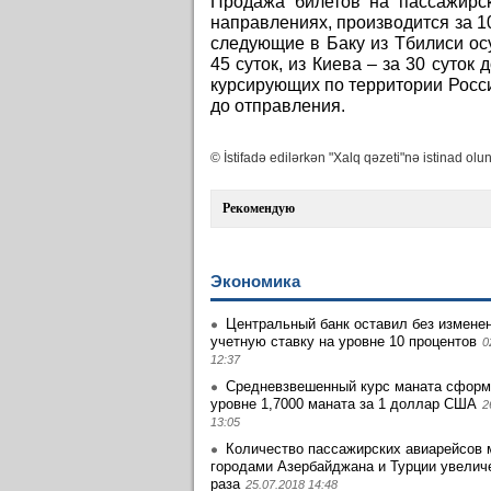
Продажа билетов на пассажирс
направлениях, производится за 1
следующие в Баку из Тбилиси осу
45 суток, из Киева – за 30 суток
курсирующих по территории Росси
до отправления.
© İstifadə edilərkən "Xalq qəzeti"nə istinad olun
Рекомендую
Экономика
Центральный банк оставил без измене
учетную ставку на уровне 10 процентов
0
12:37
Средневзвешенный курс маната сформ
уровне 1,7000 маната за 1 доллар США
2
13:05
Количество пассажирских авиарейсов
городами Азербайджана и Турции увеличе
раза
25.07.2018 14:48