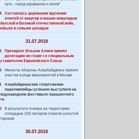
путь - город караванов и ханов"
4
Состоялась церемония вручения
ключей от квартир и машин инвалидам
бахской и Великой отечественной войн,
нобыля и семьям шехидов
31.07.2018
2
Президент Ильхам Алиев принял
делегацию во главе со специальным
дставителем Европейского Союза
3
Министр обороны Азербайджана принял
участие в ряде мероприятий в Москве
1
Азербайджанские спортсменки-
паралимпийцы успешно выступили на
 Международном фестивале парашютного
рта
0
В результате пожара на территории
площадью 100 гектаров сгорели сухостой
старники
30.07.2018