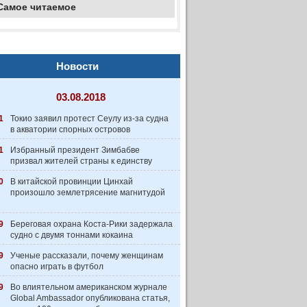
Самое читаемое
Новости
03.08.2018
1
Токио заявил протест Сеулу из-за судна
в акватории спорных островов
1
Избранный президент Зимбабве
призвал жителей страны к единству
0
В китайской провинции Цинхай
произошло землетрясение магнитудой
9
Береговая охрана Коста-Рики задержала
судно с двумя тоннами кокаина
9
Ученые рассказали, почему женщинам
опасно играть в футбол
9
Во влиятельном американском журнале
Global Ambassador опубликована статья,