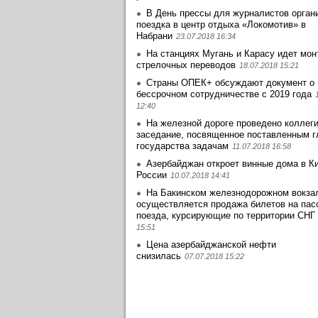
В День прессы для журналистов орган
поездка в центр отдыха «Локомотив» в
Набрани
23.07.2018 16:34
На станциях Мугань и Карасу идет мо
стрелочных переводов
18.07.2018 15:21
Страны ОПЕК+ обсуждают документ о
бессрочном сотрудничестве с 2019 года
12:40
На железной дороге проведено коллег
заседание, посвященное поставленным г
государства задачам
11.07.2018 16:58
Азербайджан откроет винные дома в Ки
России
10.07.2018 14:41
На Бакинском железнодорожном вокза
осуществляется продажа билетов на пас
поезда, курсирующие по территории СНГ
15:51
Цена азербайджанской нефти
снизилась
07.07.2018 15:22