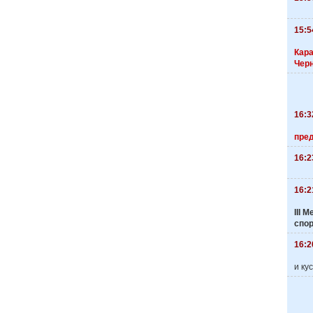
15:5
Кара
Чер
16:3
пре
16:2
16:2
III
спо
16:2
и ку