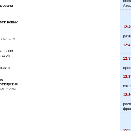
пос
изована
Азер
нтаж новых
12:4
разв
14.07.2018
12:4
иальное
лавой
12:3
тае и
про
12:3
ле
сажирские
сотр
09.07.2018
12:3
расп
фро
15:5