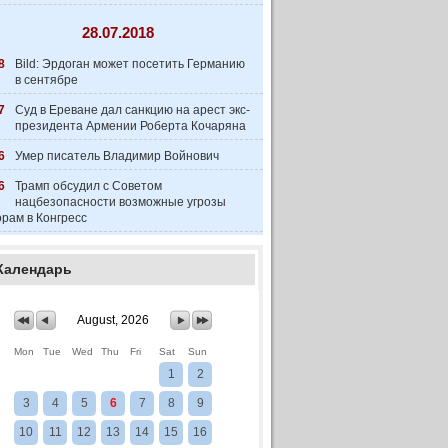
28.07.2018
8
Bild: Эрдоган может посетить Германию
в сентябре
7
Суд в Ереване дал санкцию на арест экс-
президента Армении Роберта Кочаряна
6
Умер писатель Владимир Войнович
6
Трамп обсудил с Советом
нацбезопасности возможные угрозы
рам в Конгресс
Календарь
August, 2026
Mon
Tue
Wed
Thu
Fri
Sat
Sun
1
2
3
4
5
6
7
8
9
10
11
12
13
14
15
16