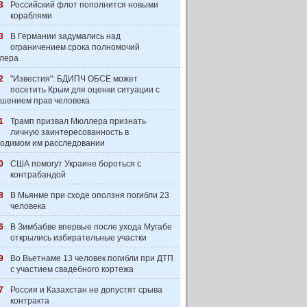
3
Российский флот пополнится новыми
кораблями
3
В Германии задумались над
ограничением срока полномочий
лера
2
"Известия": БДИПЧ ОБСЕ может
посетить Крым для оценки ситуации с
шением прав человека
1
Трамп призвал Мюллера признать
личную заинтересованность в
одимом им расследовании
0
США помогут Украине бороться с
контрабандой
8
В Мьянме при сходе оползня погибли 23
человека
6
В Зимбабве впервые после ухода Мугабе
открылись избирательные участки
9
Во Вьетнаме 13 человек погибли при ДТП
с участием свадебного кортежа
7
Россия и Казахстан не допустят срыва
контракта