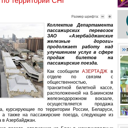
 по территории СНГ
Размер шрифта:
Коллектив Департамента
пассажирских перевозок
ЗАО «Азербайджанские
железные дороги»
продолжает работу над
улучшением услуг в сфере
продаж билетов на
пассажирские поезда.
Как сообщили
АЗЕРТАД
Ж
в
отделе по связям с
общественностью, в
транзитной билетной кассе,
расположенной на Бакинском
I A
I A
железнодорожном вокзале,
xat
müd
осуществляется продажа
а, курсирующие по территории России, Беларуси,
, а также на пассажирские поезда, следующие из
а в Азербайджан.