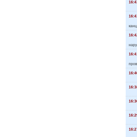
16:4
16:4
канц
16:4
нару
16:4
пров
16:4
16:3
16:3
16:2
16:2