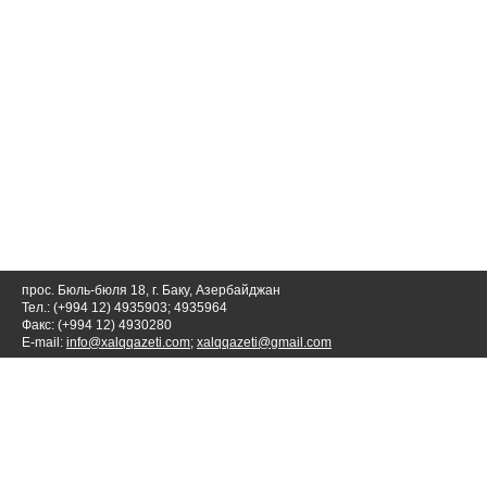
прос. Бюль-бюля 18, г. Баку, Азербайджан
Тел.: (+994 12) 4935903; 4935964
Факс: (+994 12) 4930280
E-mail:
info@xalqqazeti.com
;
xalqqazeti@gmail.com