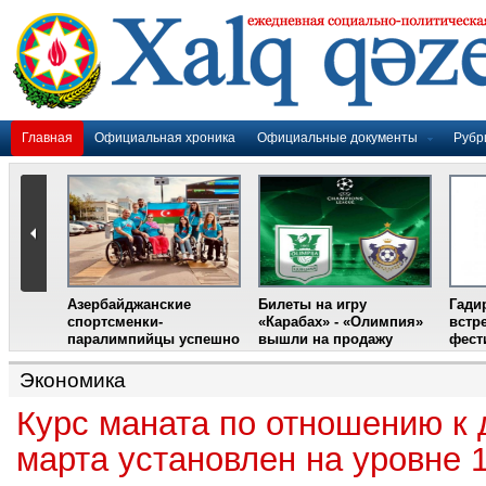
Главная
Официальная хроника
Официальные документы
Рубр
Азербайджанские
Билеты на игру
Гади
дером
спортсменки-
«Карабах» - «Олимпия»
встр
ании
паралимпийцы успешно
вышли на продажу
фест
выступили на III
Международном
Экономика
фестивале парашютного
спорта
Курс маната по отношению к 
марта установлен на уровне 