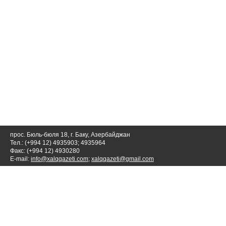
прос. Бюль-бюля 18, г. Баку, Азербайджан
Тел.: (+994 12) 4935903; 4935964
Факс: (+994 12) 4930280
E-mail:
info@xalqqazeti.com
;
xalqqazeti@gmail.com