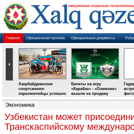
Главная
Официальная хроника
Официальные документы
Рубр
Азербайджанские
Билеты на игру
Гади
дером
спортсменки-
«Карабах» - «Олимпия»
встр
ании
паралимпийцы успешно
вышли на продажу
фест
выступили на III
Международном
Экономика
фестивале парашютного
спорта
Узбекистан может присоедини
Транскаспийскому междунар