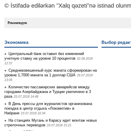
© İstifadə edilərkən "Xalq qəzeti"nə istinad olunm
Рекомендую
Экономика
Выбор редак
Центральный банк оставил без изменений
учетную ставку на уровне 10 процентов
02.08.2018
12:37
Средневзвешенный курс маната сформирован на
уровне 1,7000 маната за 1 доллар США
26.07.2018
13:05
Количество пассажирских авиарейсов между
городами Азербайджана и Турции увеличено в 3
раза
25.07.2018 14:48
В День прессы для журналистов организована
поездка в центр отдыха «Локомотив» в
Набрани
23.07.2018 16:34
На станциях Мугань и Карасу идет монтаж новых
стрелочных переводов
18.07.2018 15:21