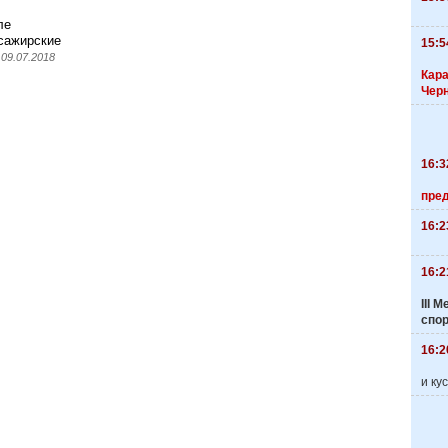
ле
сажирские
15:5
09.07.2018
Кара
Чер
16:3
пре
16:2
16:2
III
спо
16:2
и ку