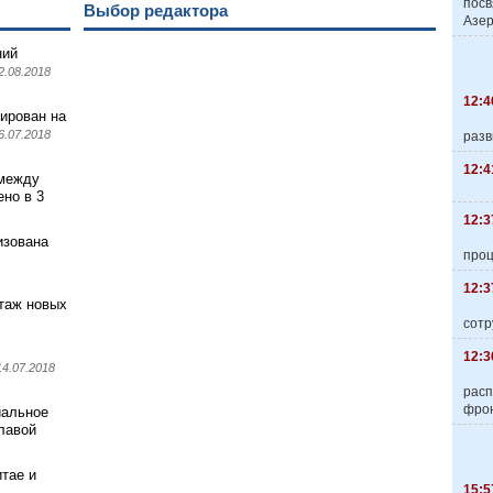
пос
Выбор редактора
Азер
ний
2.08.2018
12:4
ирован на
6.07.2018
разв
12:4
 между
но в 3
12:3
изована
про
12:3
нтаж новых
сотр
12:3
14.07.2018
расп
фро
иальное
лавой
тае и
15:5