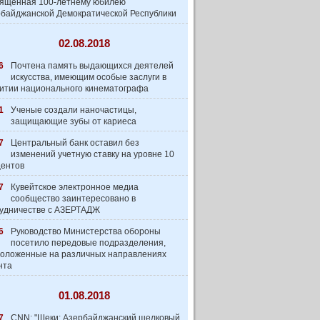
вященная 100-летнему юбилею
байджанской Демократической Республики
02.08.2018
6
Почтена память выдающихся деятелей
искусства, имеющим особые заслуги в
итии национального кинематографа
1
Ученые создали наночастицы,
защищающие зубы от кариеса
7
Центральный банк оставил без
изменений учетную ставку на уровне 10
центов
7
Кувейтское электронное медиа
сообщество заинтеpесовано в
удничестве с АЗЕРТАДЖ
6
Руководство Министерства обороны
посетило передовые подразделения,
оложенные на различных направлениях
нта
01.08.2018
7
CNN: "Шеки: Азербайджанский шелковый