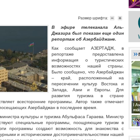
Размер шрифта:
В эфире телеканала Аль-
Джазира был показан еще один
репортаж об Азербайджане.
Как сообщает
АЗЕРТАДЖ
, в
репортаже предоставлена
информация о туристических
возможностях нашей страны.
Было сообщено, что Азербайджан
– край, расположенный на
пересечении культур Востока и
Запада, Азии и Европы. Для
развития туризма в стране
ствляет всесторонние программы. Автор также отмечает
I A
I A
, посещающих Азербайджан в последнее время.
xat
müd
министра культуры и туризма Абульфаса Гараева. Министр
ествуют специальные программы, поощряющие туризм в
о эти программы создают возможность для знакомства с
турными и историческими достопримечательностями нашей