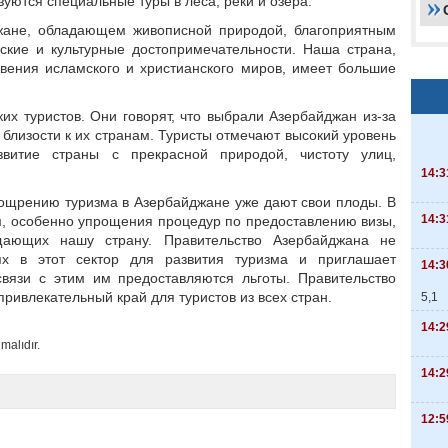
зуются специальные туры в леса, реки и озера.
джане, обладающем живописной природой, благоприятным
ские и культурные достопримечательности. Наша страна,
вения исламского и христианского миров, имеет большие
их туристов. Они говорят, что выбрали Азербайджан из-за
близости к их странам. Туристы отмечают высокий уровень
звитие страны с прекрасной природой, чистоту улиц,
14:3
оощрению туризма в Азербайджане уже дают свои плоды. В
14:3
м, особенно упрощения процедур по предоставлению визы,
ещающих нашу страну. Правительство Азербайджана не
ях в этот сектор для развития туризма и приглашает
14:3
связи с этим им предоставляются льготы. Правительство
ривлекательный край для туристов из всех стран.
5,1
14:2
malıdır.
14:2
12:5