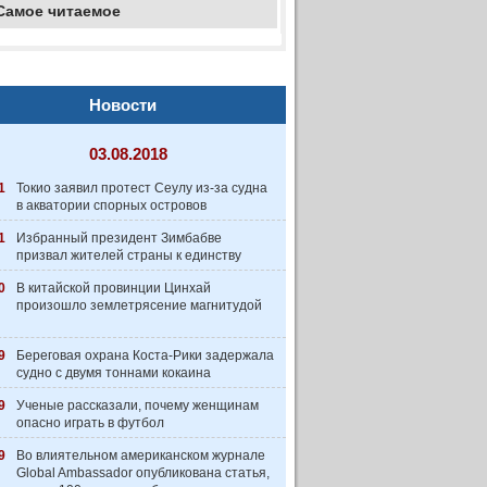
Самое читаемое
Новости
03.08.2018
1
Токио заявил протест Сеулу из-за судна
в акватории спорных островов
1
Избранный президент Зимбабве
призвал жителей страны к единству
0
В китайской провинции Цинхай
произошло землетрясение магнитудой
9
Береговая охрана Коста-Рики задержала
судно с двумя тоннами кокаина
9
Ученые рассказали, почему женщинам
опасно играть в футбол
9
Во влиятельном американском журнале
Global Ambassador опубликована статья,