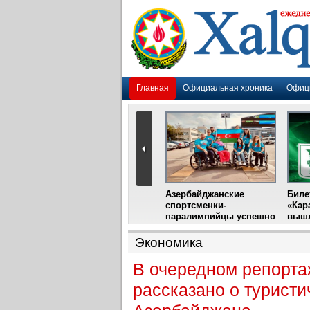
Главная
Официальная хроника
Офиц
Гадир Гусейнов
Азербайджанские
Биле
импия»
встретится с лидером
спортсменки-
«Кар
жу
фестиваля в Испании
паралимпийцы успешно
вышл
выступили на III
Международном
Экономика
фестивале парашютного
спорта
В очередном репорта
рассказано о турист