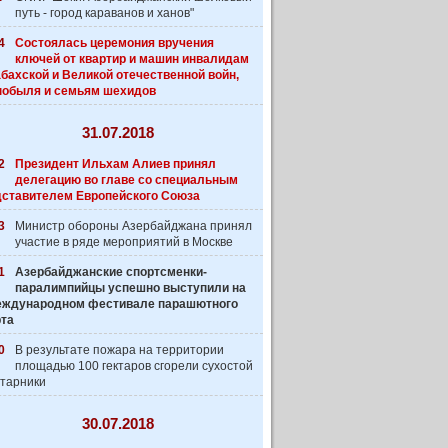
путь - город караванов и ханов"
4
Состоялась церемония вручения
ключей от квартир и машин инвалидам
бахской и Великой отечественной войн,
нобыля и семьям шехидов
31.07.2018
2
Президент Ильхам Алиев принял
делегацию во главе со специальным
дставителем Европейского Союза
3
Министр обороны Азербайджана принял
участие в ряде мероприятий в Москве
1
Азербайджанские спортсменки-
паралимпийцы успешно выступили на
 Международном фестивале парашютного
рта
0
В результате пожара на территории
площадью 100 гектаров сгорели сухостой
старники
30.07.2018