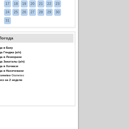
17
18
19
20
21
22
23
24
25
26
27
28
29
30
31
Погода
да в Баку
да Гянджа (а/п)
да в Ленкорани
да Закаталы (а/п)
да в Хачмазе
да в Нахичевани
Gismeteo
ноз на 2 недели