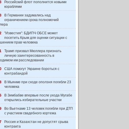
3
Российский флот пополнится новыми
кораблями
3
В Германии задумались над
ограничением срока полномочий
лера
2
"Известия": БДИПЧ ОБСЕ может
посетить Крым для оценки ситуации с
шением прав человека
1
Трамп призвал Мюллера признать
личную заинтересованность в
одимом им расследовании
0
США помогут Украине бороться с
контрабандой
8
В Мьянме при сходе оползня погибли 23
человека
6
В Зимбабве впервые после ухода Мугабе
открылись избирательные участки
9
Во Вьетнаме 13 человек погибли при ДТП
с участием свадебного кортежа
7
Россия и Казахстан не допустят срыва
контракта