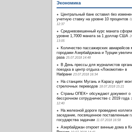
Экономика
Центральный банк оставил без измене
учетную ставку на уровне 10 процентов
0
12:37
Средневзвешенный курс маната сформ
уровне 1,7000 маната за 1 доллар США
2
13:05
Количество пассажирских авиарейсов
городами Азербайджана и Турции увеличе
раза
25.07.2018 14:48
В День прессы для журналистов орган
поездка в центр отдыха «Локомотив» в
Набрани
23.07.2018 16:34
На станциях Мугань и Карасу идет мо
стрелочных переводов
18.07.2018 15:21
Страны ОПЕК+ обсуждают документ о
бессрочном сотрудничестве с 2019 года
12:40
На железной дороге проведено коллег
заседание, посвященное поставленным г
государства задачам
11.07.2018 16:58
Азербайджан откроет винные дома в Ки
России