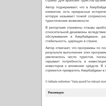
страны. Для арабских туристов органи
Автор подчеркивает, что в Азербай
климатом, есть прекрасные историче
которую называют точкой соприкосно
туристические возможности.
В репортаже отражены отзывы арабск
относительной дешевизны вследствие 
обслуживания в Азербайджане, ра
стабильность, царящую в стране.
Автор отмечает, что программы по п
результате выполнения этих програм
увеличилось число туристов, пос
скрывает потребность в инвестици
инвесторов к вложению средств. В 
стремится превратить Азербайджан в п
© İstifadə edilərkən "Xalq qəzeti"nə istinad olun
Рекомендую