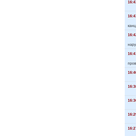
16:4
16:4
канц
16:4
нару
16:4
пров
16:4
16:3
16:3
16:2
16:2