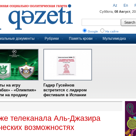
Az
En
Суббота,
08 Август
, 2
Google
На сайте
иальные документы
Рубрики
Память крови
Мультимедиа
ты на игру
Гадир Гусейнов
абах» - «Олимпия»
встретится с лидером
и на продажу
фестиваля в Испании
же телеканала Аль-Джазира
ических возможностях