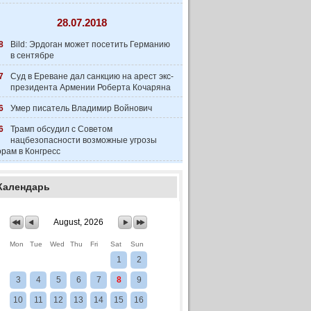
28.07.2018
8
Bild: Эрдоган может посетить Германию
в сентябре
7
Суд в Ереване дал санкцию на арест экс-
президента Армении Роберта Кочаряна
6
Умер писатель Владимир Войнович
6
Трамп обсудил с Советом
нацбезопасности возможные угрозы
рам в Конгресс
Календарь
August, 2026
Mon
Tue
Wed
Thu
Fri
Sat
Sun
1
2
3
4
5
6
7
8
9
10
11
12
13
14
15
16