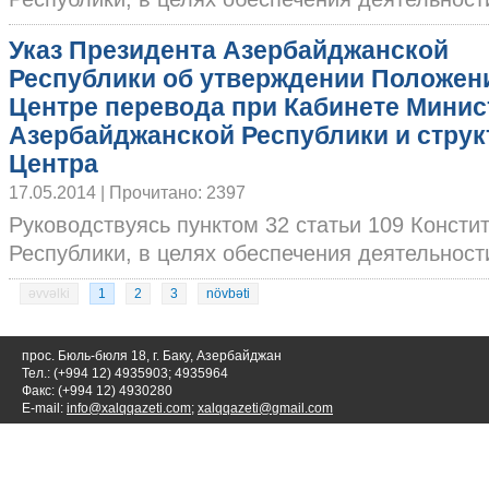
Указ Президента Азербайджанской
Республики об утверждении Положен
Центре перевода при Кабинете Минис
Азербайджанской Республики и стру
Центра
17.05.2014 | Прочитано: 2397
Руководствуясь пунктом 32 статьи 109 Конст
Республики, в целях обеспечения деятельности
əvvəlki
1
2
3
növbəti
прос. Бюль-бюля 18, г. Баку, Азербайджан
Тел.: (+994 12) 4935903; 4935964
Факс: (+994 12) 4930280
E-mail:
info@xalqqazeti.com
;
xalqqazeti@gmail.com