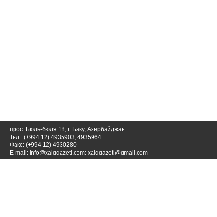
прос. Бюль-бюля 18, г. Баку, Азербайджан
Тел.: (+994 12) 4935903; 4935964
Факс: (+994 12) 4930280
E-mail:
info@xalqqazeti.com
;
xalqqazeti@gmail.com