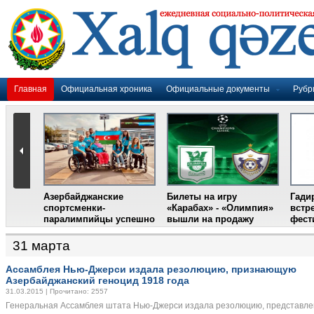
Главная
Официальная хроника
Официальные документы
Рубр
Азербайджанские
Билеты на игру
Гади
дером
спортсменки-
«Карабах» - «Олимпия»
встр
ании
паралимпийцы успешно
вышли на продажу
фест
выступили на III
Международном
31 марта
фестивале парашютного
спорта
Ассамблея Нью-Джерси издала резолюцию, признающую
Азербайджанский геноцид 1918 года
31.03.2015 | Прочитано: 2557
Генеральная Ассамблея штата Нью-Джерси издала резолюцию, представл