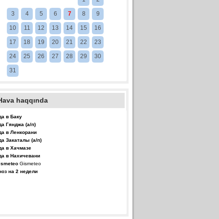
3
4
5
6
7
8
9
10
11
12
13
14
15
16
17
18
19
20
21
22
23
24
25
26
27
28
29
30
31
Hava haqqında
да в Баку
да Гянджа (а/п)
да в Ленкорани
да Закаталы (а/п)
да в Хачмазе
да в Нахичевани
Gismeteo
ноз на 2 недели