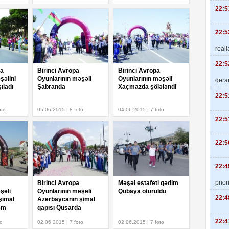
22:5
22:5
real
22:5
pa
Birinci Avropa
Birinci Avropa
şəlini
Oyunlarının məşəli
Oyunlarının məşəli
qəra
ıladı
Şabranda
Xaçmazda şölələndi
22:5
oto
05.06.2015 | 8 foto
04.06.2015 | 7 foto
22:5
22:5
22:4
priori
Birinci Avropa
Məşəl estafeti qədim
şəli
Oyunlarının məşəli
Qubaya ötürüldü
22:4
şimal
Azərbaycanın şimal
əm
qapısı Qusarda
22:4
to
02.06.2015 | 7 foto
02.06.2015 | 7 foto