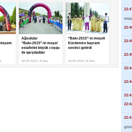
22:4
müqa
22:4
Ağsulular
“Bakı-2015”-in məşəli
22:4
öhtəşəm
“Bakı-2015”-in məşəl
Kürdəmirə bayram
estafetini böyük coşqu
sevinci gətirdi
ilə qarşıladılar
22:4
to
30.05.2015 | 8 foto
29.05.2015 | 8 foto
22:4
22:4
22:4
22:4
22:4
görüş