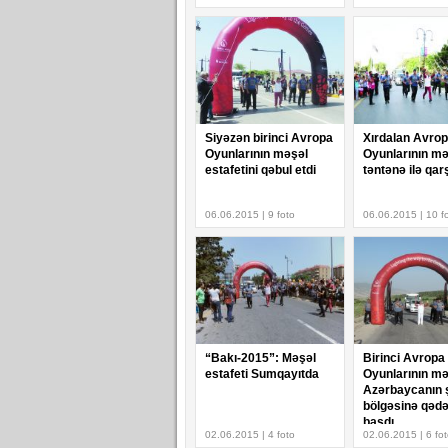
Siyəzən birinci Avropa
Xırdalan Avro
Oyunlarının məşəl
Oyunlarının mə
estafetini qəbul etdi
təntənə ilə qarş
06.06.2015 | 9 foto
06.06.2015 | 10 f
“Bakı-2015”: Məşəl
Birinci Avropa
estafeti Sumqayıtda
Oyunlarının mə
Azərbaycanın 
bölgəsinə qəd
basdı
02.06.2015 | 4 foto
02.06.2015 | 6 fo