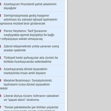
3
Azərbaycan Prezidenti şəhid ailələrinin
dayağıdır
2
Sərnişindaşımada gediş haqqının
artırılması bu sahədə iqtisadi layihələrin
laşmasına müsbət təsir göstərəcək
2
Pərviz Heydərov: Tarif Şurasının
nəqliyyatda qiymət dəyişikliyi ilə bağlı
rı inflyasiyaya səbəb olmayacaq
1
Zabrat istiqamətində yolda yaranan sıxlıq
aradan qaldırılıb
1
Türkiyəli hərbi qulluqçular ailə üzvləri ilə
birlikdə Azərbaycanda səfərdədirlər
0
Azərbaycanda dövlət siyasətinin
mərkəzində insan amili dayanır
9
Məlahət İbrahimqızı: Sosialyönümlü
layihələrin icrası dövlət siyasətinin
tetidir
8
Liberal dünya nizamı: böhranın səbəbləri
və “qapalı dairə” sindromu
7
“Sosial şəbəkələrdə şər-böhtan yayanlar