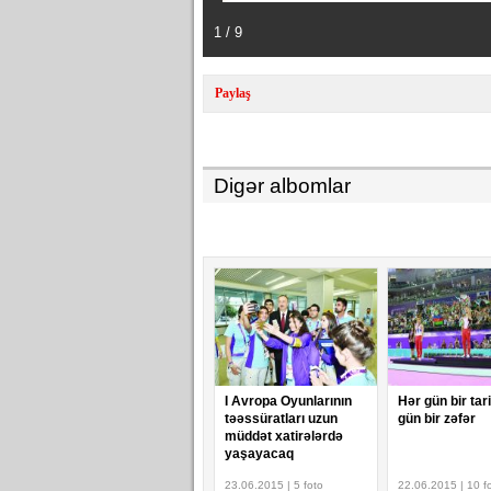
1 / 9
Paylaş
Digər albomlar
I Avropa Oyunlarının
Hər gün bir tar
təəssüratları uzun
gün bir zəfər
müddət xatirələrdə
yaşayacaq
23.06.2015 | 5 foto
22.06.2015 | 10 f