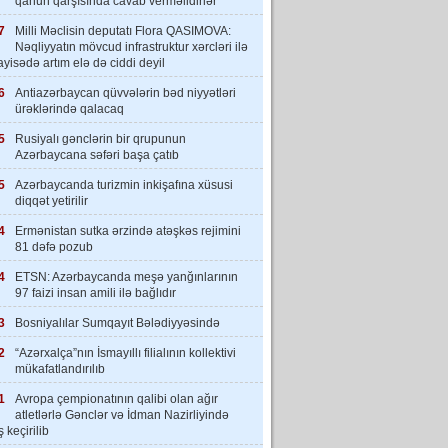
qanun qarşısında cavab verməlidirlər”
7
Milli Məclisin deputatı Flora QASIMOVA:
Nəqliyyatın mövcud infrastruktur xərcləri ilə
yisədə artım elə də ciddi deyil
6
Antiazərbaycan qüvvələrin bəd niyyətləri
ürəklərində qalacaq
5
Rusiyalı gənclərin bir qrupunun
Azərbaycana səfəri başa çatıb
5
Azərbaycanda turizmin inkişafına xüsusi
diqqət yetirilir
4
Ermənistan sutka ərzində atəşkəs rejimini
81 dəfə pozub
4
ETSN: Azərbaycanda meşə yanğınlarının
97 faizi insan amili ilə bağlıdır
3
Bosniyalılar Sumqayıt Bələdiyyəsində
2
“Azərxalça”nın İsmayıllı filialının kollektivi
mükafatlandırılıb
1
Avropa çempionatının qalibi olan ağır
atletlərlə Gənclər və İdman Nazirliyində
 keçirilib