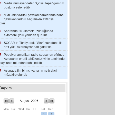
0
Media nümayəndələri “Qoşa Təpə” gömrük
postuna səfər edib
0
MMC-nin vəzifəli şəxsləri barələrində həbs
qətimkan tədbiri seçilməklə axtarışa
iblər
9
Şabranda 26 kilometr uzunluğunda
avtomobil yolu yenidən qurulur
8
SOCAR-ın Türkiyədəki “Star” zavoduna ilk
neft yükü Azərbaycandan çatdırılıb
7
Populyar amerikan radio-şousunun efirində
Avropanın enerji təhlükəsizliyinin təminində
baycanın rolundan bəhs edilib
7
Astarada ilin birinci yarısının nəticələri
müzakirə olunub
Təqvim
August, 2026
Mon
Tue
Wed
Thu
Fri
Sat
Sun
1
2