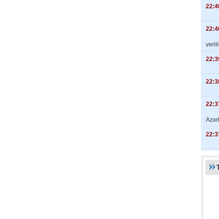
22:4
22:4
veril
22:3
22:3
22:3
Azər
22:3