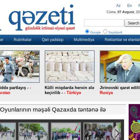
Az
En
Cümə,
07 Avgust
, 2
Google
Saytdaxili
ər
Rubrikalar
Qan yaddaşı
Multimediya
Reklamlar və elanlar
də partlayış -
-
Külli miqdarda heroin ələ
Jirinovski qarət edilib
ıstan
keçirilib -
- Türkiyə
Rusiya
a Oyunlarının məşəli Qazaxda təntənə ilə