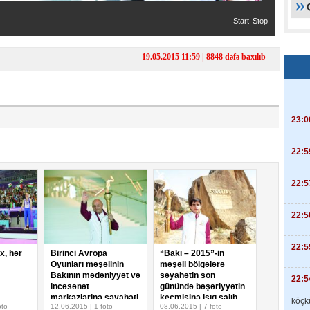
Start
Stop
19.05.2015 11:59 | 8848 dəfə baxılıb
23:0
22:5
22:5
22:5
22:5
ix, hər
Birinci Avropa
“Bakı – 2015”-in
Oyunları məşəlinin
məşəli bölgələrə
Bakının mədəniyyət və
səyahətin son
22:5
incəsənət
günündə bəşəriyyətin
mərkəzlərinə səyahəti
keçmişinə işıq salıb
köçkü
oto
12.06.2015 | 1 foto
08.06.2015 | 7 foto
paytaxta qayıdır