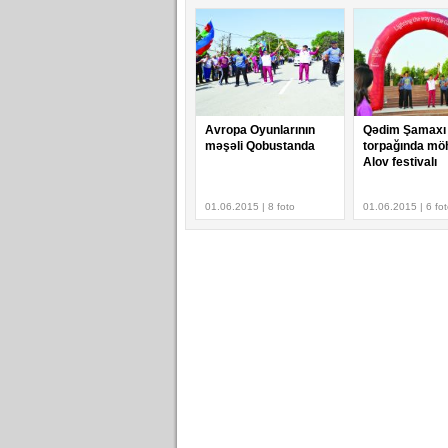
Avropa Oyunlarının
Qədim Şamaxı
məşəli Qobustanda
torpağında m
Alov festivalı
01.06.2015 | 8 foto
01.06.2015 | 6 fo