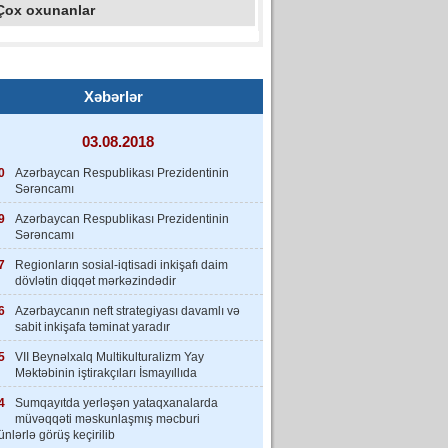
Çox oxunanlar
Xəbərlər
03.08.2018
0
Azərbaycan Respublikası Prezidentinin
Sərəncamı
9
Azərbaycan Respublikası Prezidentinin
Sərəncamı
7
Regionların sosial-iqtisadi inkişafı daim
dövlətin diqqət mərkəzindədir
6
Azərbaycanın neft strategiyası davamlı və
sabit inkişafa təminat yaradır
5
VII Beynəlxalq Multikulturalizm Yay
Məktəbinin iştirakçıları İsmayıllıda
4
Sumqayıtda yerləşən yataqxanalarda
müvəqqəti məskunlaşmış məcburi
nlərlə görüş keçirilib