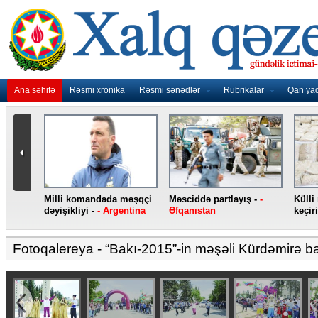
Ana səhifə
Rəsmi xronika
Rəsmi sənədlər
Rubrikalar
Qan ya
nidən
Milli komandada məşqçi
Məsciddə partlayış -
-
Külli
nqo
dəyişikliyi -
- Argentina
Əfqanıstan
keçiri
Fotoqalereya
- “Bakı-2015”-in məşəli Kürdəmirə ba