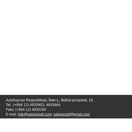
Azərbaycan Respublikası, Bakı ş., Bülbül prospekti, 18.
Tel.: (+994 12) 4935903; 4935964
Faks: (+994 12) 4930280
E-mail:
info@xalqqazeti.com
;
xalqqazeti@gmail.com