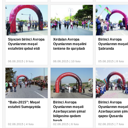
Siyəzən birinci Avropa
Xırdalan Avropa
Birinci Avropa
Oyunlarının məşəl
Oyunlarının məşəlini
Oyunlarının məşəl
estafetini qəbul etdi
təntənə ilə qarşıladı
Şabranda
06.06.2015 | 9 foto
06.06.2015 | 10 foto
05.06.2015 | 8 foto
“Bakı-2015”: Məşəl
Birinci Avropa
Birinci Avropa
estafeti Sumqayıtda
Oyunlarının məşəli
Oyunlarının məşəl
Azərbaycanın şimal
Azərbaycanın şim
bölgəsinə qədəm
qapısı Qusarda
basdı
02.06.2015 | 4 foto
02.06.2015 | 6 foto
02.06.2015 | 7 foto