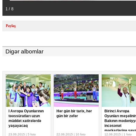
1 / 8
Paylaş
Digər albomlar
I Avropa Oyunlarının
Hər gün bir tarix, hər
Birinci Avropa
təəssüratları uzun
gün bir zəfər
Oyunları məşəlini
müddət xatirələrdə
Bakının mədəniyy
yaşayacaq
incəsənət
mərkəzlərinə səya
23.06.2015 | 5 foto
22.06.2015 | 10 foto
12.06.2015 | 1 foto