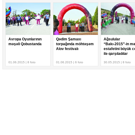
Avropa Oyunlarının
Qədim Şamaxı
Ağsulular
məşəli Qobustanda
torpağında möhtəşəm
“Bakı-2015”-in mə
Alov festivalı
estafetini böyük 
ilə qarşıladılar
01.06.2015 | 8 foto
01.06.2015 | 6 foto
30.05.2015 | 8 foto