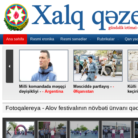
Ana səhifə
Rəsmi xronika
Rəsmi sənədlər
Rubrikalar
Qan ya
nidən
Milli komandada məşqçi
Məsciddə partlayış -
-
Külli
nqo
dəyişikliyi -
- Argentina
Əfqanıstan
keçiri
Fotoqalereya
- Alov festivalının növbəti ünvanı q