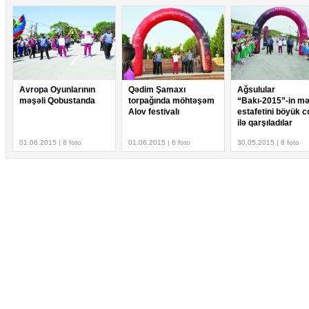
Avropa Oyunlarının
Qədim Şamaxı
Ağsulular
məşəli Qobustanda
torpağında möhtəşəm
“Bakı-2015”-in mə
Alov festivalı
estafetini böyük 
ilə qarşıladılar
01.06.2015 | 8 foto
01.06.2015 | 6 foto
30.05.2015 | 8 foto