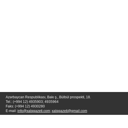
Azərbaycan Respublikası, Bakı ş., Bülbül prospekti, 18.
Tel.: (+994 12) 4935903; 4935964
Faks: (+994 12) 4930280
E-mail:
info@xalqqazeti.com
;
xalqqazeti@gmail.com