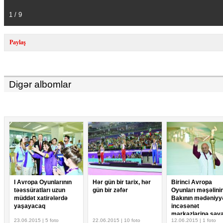
1 / 9
Paylaş
Digər albomlar
I Avropa Oyunlarının
Hər gün bir tarix, hər
Birinci Avropa
təəssüratları uzun
gün bir zəfər
Oyunları məşəlini
müddət xatirələrdə
Bakının mədəniyy
yaşayacaq
incəsənət
mərkəzlərinə səya
23.06.2015 | 5 foto
22.06.2015 | 10 foto
12.06.2015 | 1 foto