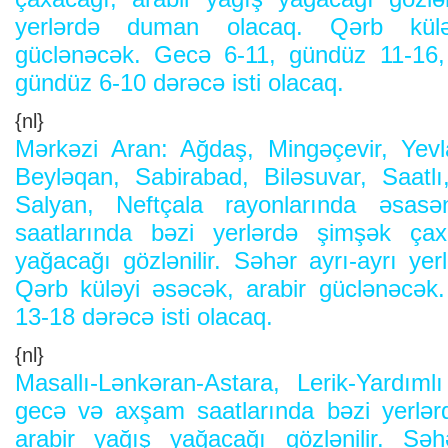
yerlərdə duman olacaq. Qərb külə
güclənəcək. Gecə 6-11, gündüz 11-16,
gündüz 6-10 dərəcə isti olacaq.
{nl}
Mərkəzi Aran: Ağdaş, Mingəçevir, Yevla
Beyləqan, Sabirabad, Biləsuvar, Saatlı
Salyan, Neftçala rayonlarında əsa
saatlarında bəzi yerlərdə şimşək çax
yağacağı gözlənilir. Səhər ayrı-ayrı ye
Qərb küləyi əsəcək, arabir güclənəcək
13-18 dərəcə isti olacaq.
{nl}
Masallı-Lənkəran-Astara, Lerik-Yardım
gecə və axşam saatlarında bəzi yerlər
arabir yağış yağacağı gözlənilir. S