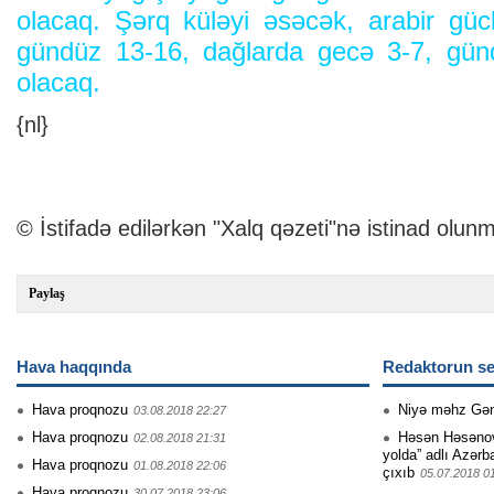
olacaq. Şərq küləyi əsəcək, arabir gü
gündüz 13-16, dağlarda gecə 3-7, günd
olacaq.
{nl}
© İstifadə edilərkən "Xalq qəzeti"nə istinad olunm
Paylaş
Hava haqqında
Redaktorun se
Hava proqnozu
Niyə məhz Gə
03.08.2018 22:27
Hava proqnozu
Həsən Həsənovu
02.08.2018 21:31
yolda” adlı Azərb
Hava proqnozu
01.08.2018 22:06
çıxıb
05.07.2018 0
Hava proqnozu
30.07.2018 23:06