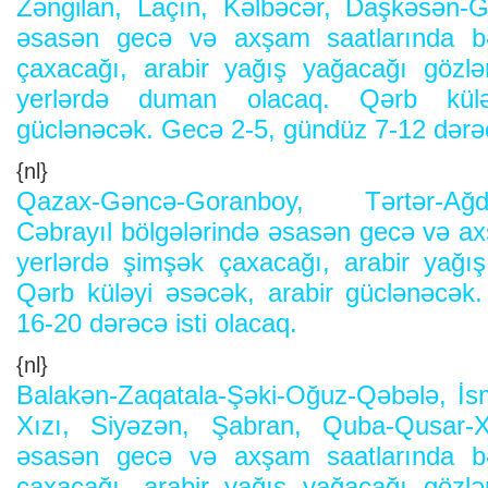
Zəngilan, Laçın, Kəlbəcər, Daşkəsən-G
əsasən gecə və axşam saatlarında bə
çaxacağı, arabir yağış yağacağı gözləni
yerlərdə duman olacaq. Qərb külə
güclənəcək. Gecə 2-5, gündüz 7-12 dərəc
{nl}
Qazax-Gəncə-Goranboy, Tərtər-Ağda
Cəbrayıl bölgələrində əsasən gecə və ax
yerlərdə şimşək çaxacağı, arabir yağış 
Qərb küləyi əsəcək, arabir güclənəcək
16-20 dərəcə isti olacaq.
{nl}
Balakən-Zaqatala-Şəki-Oğuz-Qəbələ, İs
Xızı, Siyəzən, Şabran, Quba-Qusar-X
əsasən gecə və axşam saatlarında bə
çaxacağı, arabir yağış yağacağı gözləni