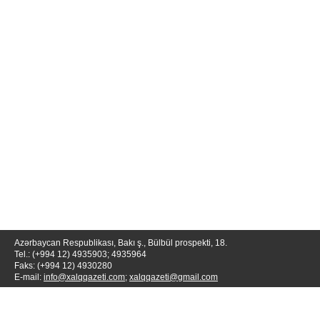
Azərbaycan Respublikası, Bakı ş., Bülbül prospekti, 18.
Tel.: (+994 12) 4935903; 4935964
Faks: (+994 12) 4930280
E-mail:
info@xalqqazeti.com
;
xalqqazeti@gmail.com