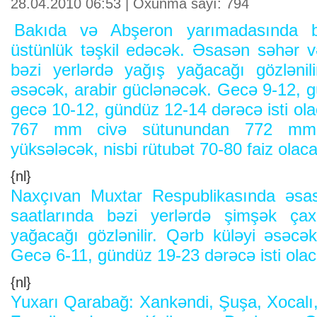
28.04.2010 06:53 | Oxunma sayı: 794
Bakıda və Abşeron yarımadasında bu
üstünlük təşkil edəcək. Əsasən səhər 
bəzi yerlərdə yağış yağacağı gözlənili
əsəcək, arabir güclənəcək. Gecə 9-12, 
gecə 10-12, gündüz 12-14 dərəcə isti ola
767 mm civə sütunundan 772 mm 
yüksələcək, nisbi rütubət 70-80 faiz olac
{nl}
Naxçıvan Muxtar Respublikasında əs
saatlarında bəzi yerlərdə şimşək çax
yağacağı gözlənilir. Qərb küləyi əsəcək
Gecə 6-11, gündüz 19-23 dərəcə isti olac
{nl}
Yuxarı Qarabağ: Xankəndi, Şuşa, Xocalı