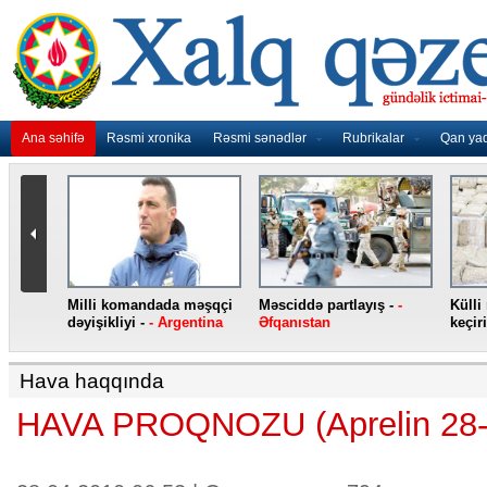
Ana səhifə
Rəsmi xronika
Rəsmi sənədlər
Rubrikalar
Qan ya
nidən
Milli komandada məşqçi
Məsciddə partlayış -
-
Külli
nqo
dəyişikliyi -
- Argentina
Əfqanıstan
keçiri
Hava haqqında
HAVA PROQNOZU (Aprelin 28-