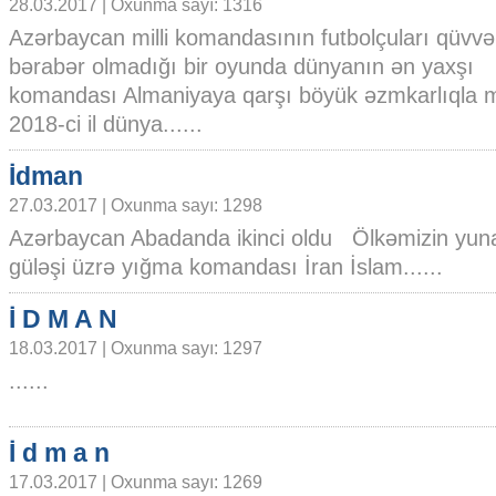
28.03.2017 | Oxunma sayı: 1316
Azərbaycan milli komandasının futbolçuları qüvvə
bərabər olmadığı bir oyunda dünyanın ən yaxşı
komandası Almaniyaya qarşı böyük əzmkarlıqla m
2018-ci il dünya......
İdman
27.03.2017 | Oxunma sayı: 1298
Azərbaycan Abadanda ikinci oldu Ölkəmizin yu
güləşi üzrə yığma komandası İran İslam......
İ D M A N
18.03.2017 | Oxunma sayı: 1297
......
İ d m a n
17.03.2017 | Oxunma sayı: 1269