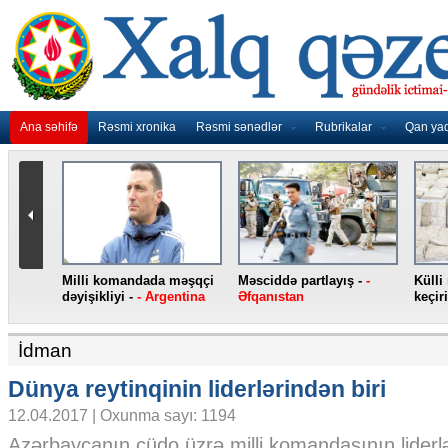
Ana səhifə
Rəsmi xronika
Rəsmi sənədlər
Rubrikalar
Qan ya
Külli miqdarda heroin ələ
Jirinovski qarət edilib -
-
Yeni “iPhon
keçirilib -
- Türkiyə
Rusiya
smartfonları 
İdman
Dünya reytinqinin liderlərindən biri
12.04.2017 | Oxunma sayı: 1194
Azərbaycanın cüdo üzrə milli komandasının liderl