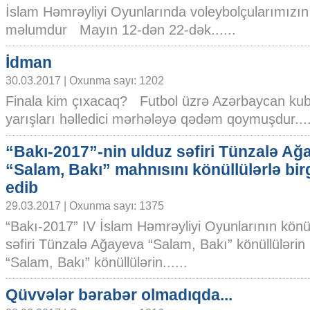
İslam Həmrəyliyi Oyunlarında voleybolçularımızın 
məlumdur Mayın 12-dən 22-dək......
İdman
30.03.2017 | Oxunma sayı: 1202
Finala kim çıxacaq? Futbol üzrə Azərbaycan ku
yarışları həlledici mərhələyə qədəm qoymuşdur....
“Bakı-2017”-nin ulduz səfiri Tünzalə Ağ
“Salam, Bakı” mahnısını könüllülərlə birg
edib
29.03.2017 | Oxunma sayı: 1375
“Bakı-2017” IV İslam Həmrəyliyi Oyunlarının könüll
səfiri Tünzalə Ağayeva “Salam, Bakı” könüllülərin h
“Salam, Bakı” könüllülərin......
Qüvvələr bərabər olmadıqda...