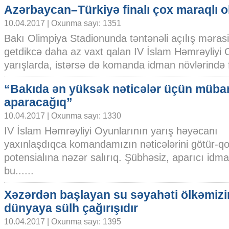
Azərbaycan–Türkiyə finalı çox maraqlı ol
10.04.2017 | Oxunma sayı: 1351
Bakı Olimpiya Stadionunda təntənəli açılış məras
getdikcə daha az vaxt qalan IV İslam Həmrəyliyi O
yarışlarda, istərsə də komanda idman növlərində fə
“Bakıda ən yüksək nəticələr üçün müba
aparacağıq”
10.04.2017 | Oxunma sayı: 1330
IV İslam Həmrəyliyi Oyunlarının yarış həyəcanı
yaxınlaşdıqca komandamızın nəticələrini götür-qo
potensialına nəzər salırıq. Şübhəsiz, aparıcı idma
bu......
Xəzərdən başlayan su səyahəti ölkəmizi
dünyaya sülh çağırışıdır
10.04.2017 | Oxunma sayı: 1395