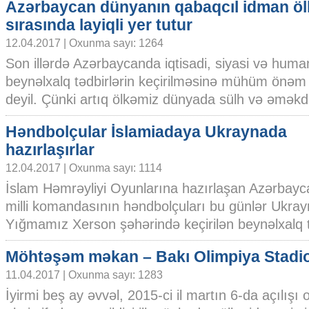
Azərbaycan dünyanın qabaqcıl idman ölk
sırasında layiqli yer tutur
12.04.2017 | Oxunma sayı: 1264
Son illərdə Azərbaycanda iqtisadi, siyasi və human
beynəlxalq tədbirlərin keçirilməsinə mühüm önəm ve
deyil. Çünki artıq ölkəmiz dünyada sülh və əməkdaş
Həndbolçular İslamiadaya Ukraynada
hazırlaşırlar
12.04.2017 | Oxunma sayı: 1114
İslam Həmrəyliyi Oyunlarına hazırlaşan Azərbayc
milli komandasının həndbolçuları bu günlər Ukray
Yığmamız Xerson şəhərində keçirilən beynəlxalq tur
Möhtəşəm məkan – Bakı Olimpiya Stadi
11.04.2017 | Oxunma sayı: 1283
İyirmi beş ay əvvəl, 2015-ci il martın 6-da açılışı