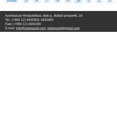
əvvəlki
25
26
27
28
29
30
31
32
33
Azərbaycan Respublikası, Bakı ş., Bülbül prospekti, 18.
Tel.: (+994 12) 4935903; 4935964
Faks: (+994 12) 4930280
E-mail:
info@xalqqazeti.com
;
xalqqazeti@gmail.com