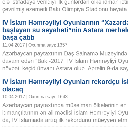
elə istifadəyə verildiyi ilk günlərdən ölkə idman ict
çevrilmiş əzəmətli Bakı Olimpiya Stadionu həyata y
IV İslam Həmrəyliyi Oyunlarının “Xəzərd
başlayan su səyahəti”nin Astara mərhəl
başa çatıb
11.04.2017 | Oxunma sayı: 1357
Azərbaycan paytaxtının Daş Salnamə Muzeyində
davam edən “Bakı-2017” IV İslam Həmrəyliyi Oyun
növbəti keçid ünvanı Astara olub. Aprelin 9-da səy
IV İslam Həmrəyliyi Oyunları rekordçu İ
olacaq
10.04.2017 | Oxunma sayı: 1643
Azərbaycan paytaxtında müsəlman ölkələrinin ən
idmançılarının ən ali məclisi İslam Həmrəyliyi Oy
da, IV İslamiada artıq ilk rekordunu müəyyən etmişd