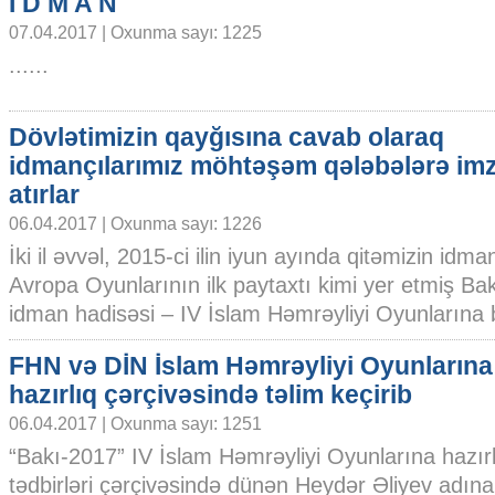
İ D M A N
07.04.2017 | Oxunma sayı: 1225
......
Dövlətimizin qayğısına cavab olaraq
idmançılarımız möhtəşəm qələbələrə im
atırlar
06.04.2017 | Oxunma sayı: 1226
İki il əvvəl, 2015-ci ilin iyun ayında qitəmizin id
Avropa Oyunlarının ilk paytaxtı kimi yer etmiş B
idman hadisəsi – IV İslam Həmrəyliyi Oyunlarına bi
FHN və DİN İslam Həmrəyliyi Oyunlarına
hazırlıq çərçivəsində təlim keçirib
06.04.2017 | Oxunma sayı: 1251
“Bakı-2017” IV İslam Həmrəyliyi Oyunlarına hazır
tədbirləri çərçivəsində dünən Heydər Əliyev adın