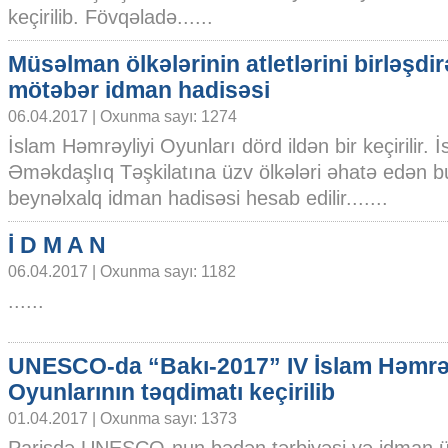
keçirilib. Fövqəladə......
Müsəlman ölkələrinin atletlərini birləşdi
mötəbər idman hadisəsi
06.04.2017 | Oxunma sayı: 1274
İslam Həmrəyliyi Oyunları dörd ildən bir keçirilir. 
Əməkdaşlıq Təşkilatına üzv ölkələri əhatə edən b
beynəlxalq idman hadisəsi hesab edilir.......
İ D M A N
06.04.2017 | Oxunma sayı: 1182
......
UNESCO-da “Bakı-2017” IV İslam Həmrəy
Oyunlarının təqdimatı keçirilib
01.04.2017 | Oxunma sayı: 1373