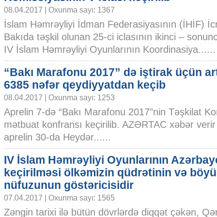
08.04.2017 | Oxunma sayı: 1367
İslam Həmrəyliyi İdman Federasiyasının (İHİF) İcr
Bakıda təşkil olunan 25-ci iclasının ikinci – son
IV İslam Həmrəyliyi Oyunlarının Koordinasiya......
“Bakı Marafonu 2017” də iştirak üçün ar
6385 nəfər qeydiyyatdan keçib
08.04.2017 | Oxunma sayı: 1253
Aprelin 7-də “Bakı Marafonu 2017”nin Təşkilat Ko
mətbuat konfransı keçirilib. AZƏRTAC xəbər verir
aprelin 30-da Heydər......
IV İslam Həmrəyliyi Oyunlarının Azərba
keçirilməsi ölkəmizin qüdrətinin və böy
nüfuzunun göstəricisidir
07.04.2017 | Oxunma sayı: 1565
Zəngin tarixi ilə bütün dövrlərdə diqqət çəkən, 