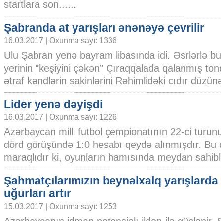
startlara son......
Şabranda at yarışları ənənəyə çevrilir
16.03.2017 | Oxunma sayı: 1336
Ulu Şabran yenə bayram libasında idi. Əsrlərlə b
yerinin “keşiyini çəkən” Çıraqqalada qalanmış tonq
ətraf kəndlərin sakinlərini Rəhimlidəki cıdır düzün
Lider yenə dəyişdi
16.03.2017 | Oxunma sayı: 1226
Azərbayсan milli futbol çempionatının 22-сi turun
dörd görüşündə 1:0 hesabı qeydə alınmışdır. Bu 
maraqlıdır ki, oyunların hamısında meydan sahiblər
Şahmatçılarımızın beynəlxalq yarışlarda
uğurları artır
15.03.2017 | Oxunma sayı: 1253