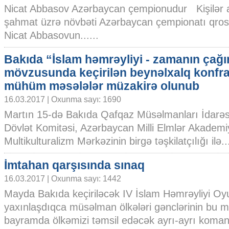
Nicat Abbasov Azərbaycan çempionudur Kişilər 
şahmat üzrə növbəti Azərbaycan çempionatı qro
Nicat Abbasovun......
Bakıda “İslam həmrəyliyi - zamanın çağır
mövzusunda keçirilən beynəlxalq konfr
mühüm məsələlər müzakirə olunub
16.03.2017 | Oxunma sayı: 1690
Martın 15-də Bakıda Qafqaz Müsəlmanları İdarəsi
Dövlət Komitəsi, Azərbaycan Milli Elmlər Akademi
Multikulturalizm Mərkəzinin birgə təşkilatçılığı ilə...
İmtahan qarşısında sınaq
16.03.2017 | Oxunma sayı: 1442
Mayda Bakıda keçiriləcək IV İslam Həmrəyliyi Oyu
yaxınlaşdıqca müsəlman ölkələri gənclərinin bu
bayramda ölkəmizi təmsil edəcək ayrı-ayrı koma