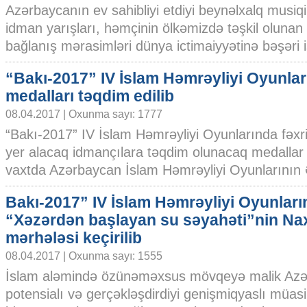
Azərbaycanın ev sahibliyi etdiyi beynəlxalq musiqi
idman yarışları, həmçinin ölkəmizdə təşkil olunan f
bağlanış mərasimləri dünya ictimaiyyətinə bəşəri is
“Bakı-2017” IV İslam Həmrəyliyi Oyunlar
medalları təqdim edilib
08.04.2017 | Oxunma sayı: 1777
“Bakı-2017” IV İslam Həmrəyliyi Oyunlarında fəxr
yer alacaq idmançılara təqdim olunacaq medallar
vaxtda Azərbaycan İslam Həmrəyliyi Oyunlarının Ə
Bakı-2017” IV İslam Həmrəyliyi Oyunları
“Xəzərdən başlayan su səyahəti”nin Na
mərhələsi keçirilib
08.04.2017 | Oxunma sayı: 1555
İslam aləmində özünəməxsus mövqeyə malik Az
potensialı və gerçəkləşdirdiyi genişmiqyaslı müasir 