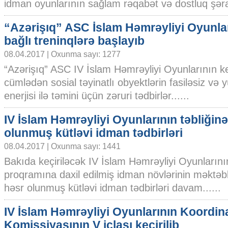
idman oyunlarının sağlam rəqabət və dostluq şərait
“Azərişıq” ASC İslam Həmrəyliyi Oyunları
bağlı treninqlərə başlayıb
08.04.2017 | Oxunma sayı: 1277
“Azərişıq” ASC IV İslam Həmrəyliyi Oyunlarının keç
cümlədən sosial təyinatlı obyektlərin fasiləsiz və y
enerjisi ilə təmini üçün zəruri tədbirlər......
IV İslam Həmrəyliyi Oyunlarının təbliğin
olunmuş kütləvi idman tədbirləri
08.04.2017 | Oxunma sayı: 1441
Bakıda keçiriləcək IV İslam Həmrəyliyi Oyunlarını
proqramına daxil edilmiş idman növlərinin məktəbli
həsr olunmuş kütləvi idman tədbirləri davam......
IV İslam Həmrəyliyi Oyunlarının Koordin
Komissiyasının V iclası keçirilib