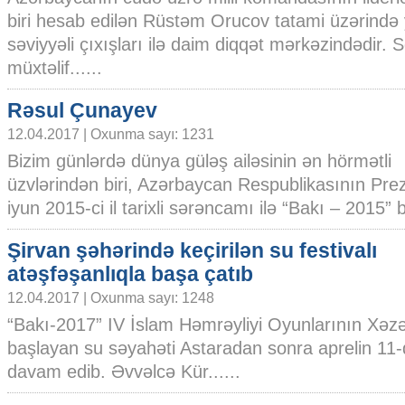
biri hesab edilən Rüstəm Orucov tatami üzərində
səviyyəli çıxışları ilə daim diqqət mərkəzindədir. 
müxtəlif......
Rəsul Çunayev
12.04.2017 | Oxunma sayı: 1231
Bizim günlərdə dünya güləş ailəsinin ən hörmətli
üzvlərindən biri, Azərbaycan Respublikasının Prez
iyun 2015-ci il tarixli sərəncamı ilə “Bakı – 2015” bi
Şirvan şəhərində keçirilən su festivalı
atəşfəşanlıqla başa çatıb
12.04.2017 | Oxunma sayı: 1248
“Bakı-2017” IV İslam Həmrəyliyi Oyunlarının Xəz
başlayan su səyahəti Astaradan sonra aprelin 11-
davam edib. Əvvəlcə Kür......