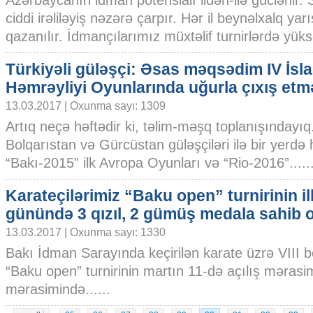
Azərbaycanın idman potensialı ildən-ilə güclənir.
ciddi irəliləyiş nəzərə çarpır. Hər il beynəlxalq ya
qazanılır. İdmançılarımız müxtəlif turnirlərdə yüksə
Türkiyəli güləşçi: Əsas məqsədim IV İsl
Həmrəyliyi Oyunlarında uğurla çıxış etm
13.03.2017 | Oxunma sayı: 1309
Artıq neçə həftədir ki, təlim-məşq toplanışındayı
Bolqarıstan və Gürcüstan güləşçiləri ilə bir yerdə 
“Bakı-2015” ilk Avropa Oyunları və “Rio-2016”.....
Karateçilərimiz “Baku open” turnirinin il
günündə 3 qızıl, 2 gümüş medala sahib o
13.03.2017 | Oxunma sayı: 1330
Bakı İdman Sarayında keçirilən karate üzrə VIII 
“Baku open” turnirinin martın 11-də açılış mərasimi
mərasimində......