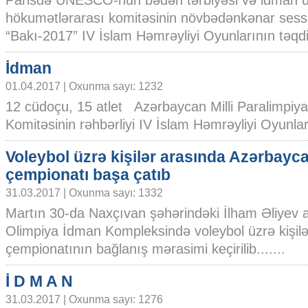
Parisdə UNESCO-nun bədən tərbiyəsi və idman 
hökumətlərarası komitəsinin növbədənkənar sessi
“Bakı-2017” IV İslam Həmrəyliyi Oyunlarının təqdima
İdman
01.04.2017 | Oxunma sayı: 1232
12 cüdoçu, 15 atlet Azərbaycan Milli Paralimpiya
Komitəsinin rəhbərliyi IV İslam Həmrəyliyi Oyunları
Voleybol üzrə kişilər arasında Azərbayc
çempionatı başa çatıb
31.03.2017 | Oxunma sayı: 1332
Martın 30-da Naxçıvan şəhərindəki İlham Əliyev 
Olimpiya İdman Kompleksində voleybol üzrə kişil
çempionatının bağlanış mərasimi keçirilib.......
İ D M A N
31.03.2017 | Oxunma sayı: 1276