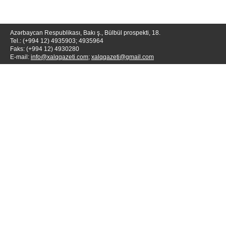
Azərbaycan Respublikası, Bakı ş., Bülbül prospekti, 18.
Tel.: (+994 12) 4935903; 4935964
Faks: (+994 12) 4930280
E-mail:
info@xalqqazeti.com
;
xalqqazeti@gmail.com