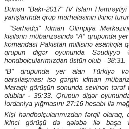
Dünən “Bakı-2017” IV İslam Həmrəyliyi
yarışlarında qrup mərhələsinin ikinci turun
“Sərhədçi” İdman Olimpiya Mərkəzind
kişilərin mübarizəsində “A” qrupunda ye
komandası Pakistan millisinə asanlıqla qa
qrupun digər oyununda Səudiyyə Ərə
həndbolçularımızdan üstün olub - 38:31.
“B” qrupunda yer alan Türkiyə və 
qarşılaşması isə gərgin idman mübariz
Maraqlı görüşün sonunda sevinən tərəf t
olublar - 35:33. Qrupun digər oyununda
İordaniya yığmasını 27:16 hesabı ilə məğ
Kişi həndbolçularımızdan fərqli olaraq,
ikinci görüşü də qələbə ilə başa v