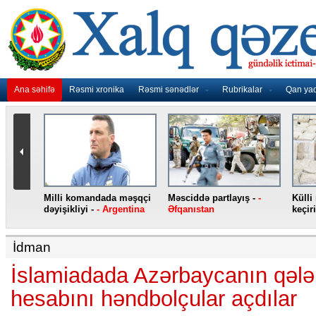
Ana səhifə
Rəsmi xronika
Rəsmi sənədlər
Rubrikalar
Qan ya
nidən
Milli komandada məşqçi
Məsciddə partlayış -
-
Külli
nqo
dəyişikliyi -
- Argentina
Əfqanıstan
keçiri
İdman
İslamiadada Azərbaycanın qələb
hesabını həndbolçular açdılar