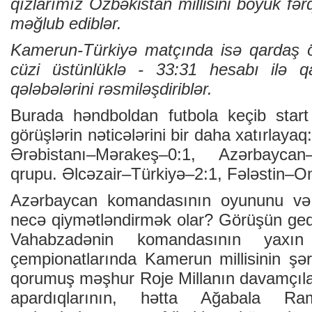
qızlarımız Özbəkistan millisini böyük fər
məğlub ediblər.
Kamerun-Türkiyə matçında isə qardaş ö
cüzi üstünlüklə - 33:31 hesabı ilə qa
qələbələrini rəsmiləşdiriblər.
Burada həndboldan futbola keçib start
görüşlərin nəticələrini bir daha xatırlaya
Ərəbistanı–Mərakeş–0:1, Azərbayca
qrupu. Əlcəzair–Türkiyə–2:1, Fələstin–
Azərbaycan komandasının oyununu və ə
necə qiymətləndirmək olar? Görüşün gedi
Vahabzadənin komandasının yaxı
çempionatlarında Kamerun millisinin şər
qorumuş məşhur Roje Millanın davamçıları
apardıqlarının, hətta Ağabala Ra