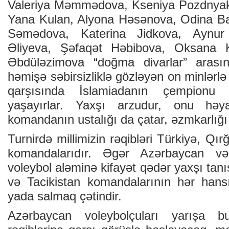
Valeriya Məmmədova, Kseniya Pozdnyak,
Yana Kulan, Alyona Həsənova, Odina Ba
Səmədova, Katerina Jidkova, Aynur
Əliyeva, Şəfaqət Həbibova, Oksana 
Əbdüləzimova “doğma divarlar” arasınd
həmişə səbirsizliklə gözləyən on minlərlə
qarşısında İslamiadanın çempionu
yaşayırlar. Yaxşı arzudur, onu hə
komandanın ustalığı da çatar, əzmkarlığı
Turnirdə millimizin rəqibləri Türkiyə, Qır
komandalarıdır. Əgər Azərbaycan və
voleybol aləminə kifayət qədər yaxşı tanı
və Tacikistan komandalarının hər hans
yada salmaq çətindir.
Azərbaycan voleybolçuları yarışa bu