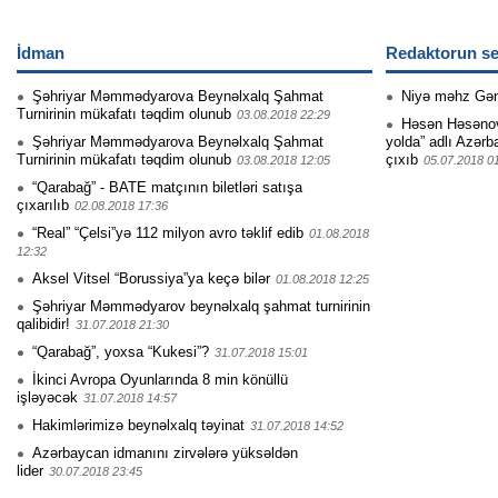
İdman
Redaktorun se
Şəhriyar Məmmədyarova Beynəlxalq Şahmat
Niyə məhz Gə
Turnirinin mükafatı təqdim olunub
03.08.2018 22:29
Həsən Həsənovu
Şəhriyar Məmmədyarova Beynəlxalq Şahmat
yolda” adlı Azərb
Turnirinin mükafatı təqdim olunub
çıxıb
03.08.2018 12:05
05.07.2018 0
“Qarabağ” - BATE matçının biletləri satışa
çıxarılıb
02.08.2018 17:36
“Real” “Çelsi”yə 112 milyon avro təklif edib
01.08.2018
12:32
Aksel Vitsel “Borussiya”ya keçə bilər
01.08.2018 12:25
Şəhriyar Məmmədyarov beynəlxalq şahmat turnirinin
qalibidir!
31.07.2018 21:30
“Qarabağ”, yoxsa “Kukesi”?
31.07.2018 15:01
İkinci Avropa Oyunlarında 8 min könüllü
işləyəcək
31.07.2018 14:57
Hakimlərimizə beynəlxalq təyinat
31.07.2018 14:52
Azərbaycan idmanını zirvələrə yüksəldən
lider
30.07.2018 23:45