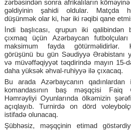
zərbəsindən sonra afrikalıların köməyinə 
gəldiyinin şahidi oldular. Matçda 
düşünmək olar ki, hər iki rəqibi qane etmi
İndi başlıcası, qrupun iki qalibindən b
çıxmaq üçün Azərbaycan futbolçuları
maksimum fayda götürməlidirlər. 
görüşünü bu gün Səudiyyə Ərəbistanı y
və müvəffəqiyyət təqdirində mayın 15-
daha yüksək əhval-ruhiyyə ilə çıxacaq.
Bu arada Azərbaycanın qadınlardan ib
komandasının baş məşqçisi Faiq 
Həmrəyliyi Oyunlarında ölkəmizin şərəf
açıqlayıb. Turnirdə on dörd voleybolç
istifadə olunacaq.
Şübhəsiz, məşqçinin etimad göstərdi