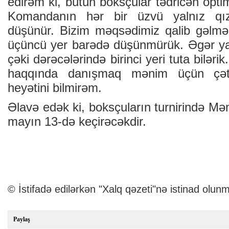
edirəm ki, bütün boksçular tədricən opti
Komandanın hər bir üzvü yalnız qı
düşünür. Bizim məqsədimiz qalib gəlməkd
üçüncü yer barədə düşünmürük. Əgər ya
çəki dərəcələrində birinci yeri tuta biləri
haqqında danışmaq mənim üçün çətin
heyətini bilmirəm.
Əlavə edək ki, boksçuların turnirində M
mayın 13-də keçirəcəkdir.
© İstifadə edilərkən "Xalq qəzeti"nə istinad olunm
Paylaş