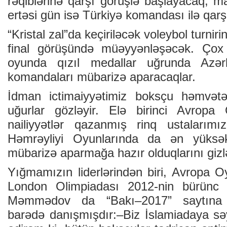
rəqiblərinə qarşı görüşlə başlayacaq, ma
ertəsi gün isə Türkiyə komandası ilə qarş
“Kristal zal”da keçiriləcək voleybol turnir
final görüşündə müəyyənləşəcək. Çox 
oyunda qızıl medallar uğrunda Azə
komandaları mübarizə aparacaqlar.
İdman ictimaiyyətimiz boksçu həmvət
uğurlar gözləyir. Elə birinci Avropa
nailiyyətlər qazanmış rinq ustalarımı
Həmrəyliyi Oyunlarında da ən yüksək
mübarizə aparmağa hazır olduqlarını gizlə
Yığmamızın liderlərindən biri, Avropa O
London Olimpiadası 2012-nin bürünc 
Məmmədov da “Bakı–2017” saytına
barədə danışmışdır:–Biz İslamiadaya səy