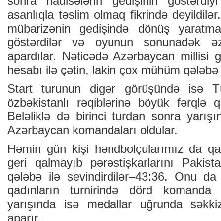
sonra hadisələrin gedişinin göstərdiy
asanlıqla təslim olmaq fikrində deyildilər
mübarizənin gedişində dönüş yarat
göstərdilər və oyunun sonunadək əz
apardılar. Nəticədə Azərbaycan millisi 
hesabı ilə çətin, lakin çox mühüm qələbə
Start turunun digər görüşündə isə Tü
özbəkistanlı rəqiblərinə böyük fərqlə q
Beləliklə də birinci turdan sonra yarışın
Azərbaycan komandaları oldular.
Həmin gün kişi həndbolçularımız da 
geri qalmayıb pərəstişkarlarını Pakis
qələbə ilə sevindirdilər–43:36. Onu da 
qadınların turnirində dörd komanda çı
yarışında isə medallar uğrunda səkkiz
aparır.