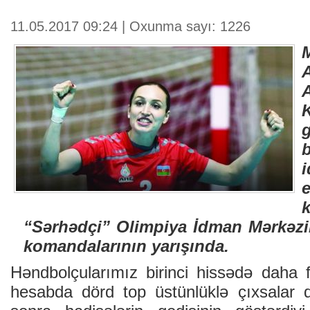
11.05.2017 09:24 | Oxunma sayı: 1226
“Sərhədçi” Olimpiya İdman Mərkəz
komandalarının yarışında.
Həndbolçularımız birinci hissədə daha f
hesabda dörd top üstünlüklə çıxsalar d