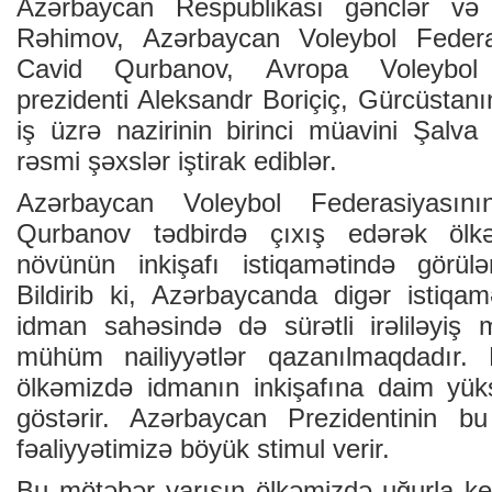
Azərbaycan Respublikası gənclər və
Rəhimov, Azərbaycan Voleybol Federas
Cavid Qurbanov, Avropa Voleybol K
prezidenti Aleksandr Boriçiç, Gürcüstan
iş üzrə nazirinin birinci müavini Şalv
rəsmi şəxslər iştirak ediblər.
Azərbaycan Voleybol Federasiyasını
Qurbanov tədbirdə çıxış edərək öl
növünün inkişafı istiqamətində görülə
Bildirib ki, Azərbaycanda digər istiqam
idman sahəsində də sürətli irəliləyiş
mühüm nailiyyətlər qazanılmaqdadır. D
ölkəmizdə idmanın inkişafına daim yük
göstərir. Azərbaycan Prezidentinin b
fəaliyyətimizə böyük stimul verir.
Bu mötəbər yarışın ölkəmizdə uğurla keç