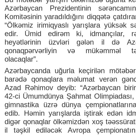
Azərbaycan Prezidentinin sərəncamı
Komitəsinin yaradıldığını diqqətə çatdı
“Ölkəmiz irimiqyaslı yarışlara yüksək s
edir. Ümid edirəm ki, idmançılar, r
heyətlərinin üzvləri gələn il də A
qonaqpərvərliyin və mükəmməl təşk
olacaqlar”.
Azərbaycanda uğurla keçirilən mötəbər 
barədə qonaqlara məlumat verən gənc
Azad Rəhimov deyib: “Azərbaycan birin
42-ci Ümumdünya Şahmat Olimpiadası, g
gimnastika üzrə dünya çempionatlarına
edib. Həmin yarışlarda iştirak edən idm
digər qonaqlar ölkəmizdən xoş təəssüratla
il təşkil ediləcək Avropa çempionatı