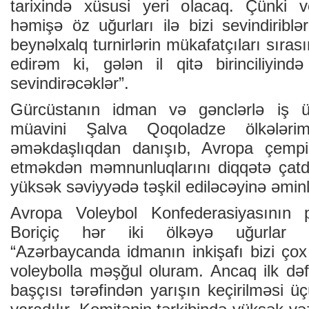
tarixində xüsusi yeri olacaq. Çünki v
həmişə öz uğurları ilə bizi sevindiriblə
beynəlxalq turnirlərin mükafatçıları sıras
edirəm ki, gələn il qitə birinciliyind
sevindirəcəklər”.
Gürcüstanın idman və gənclərlə iş üzr
müavini Şalva Qoqoladze ölkələrim
əməkdaşlıqdan danışıb, Avropa çempio
etməkdən məmnunluqlarını diqqətə çatd
yüksək səviyyədə təşkil ediləcəyinə əminliy
Avropa Voleybol Konfederasiyasının p
Boriçiç hər iki ölkəyə uğurlar a
“Azərbaycanda idmanın inkişafı bizi çox s
voleybolla məşğul oluram. Ancaq ilk dəf
başçısı tərəfindən yarışın keçirilməsi ü