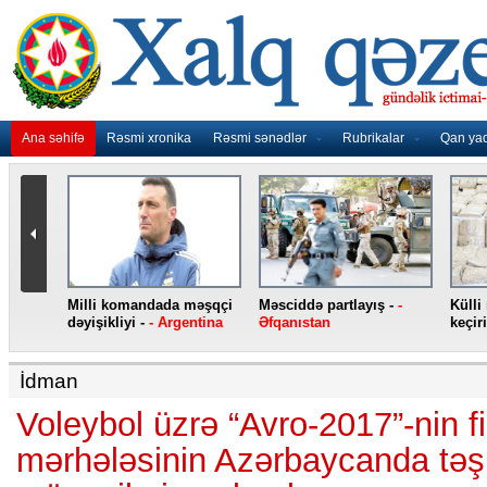
Ana səhifə
Rəsmi xronika
Rəsmi sənədlər
Rubrikalar
Qan ya
nidən
Milli komandada məşqçi
Məsciddə partlayış -
-
Külli
nqo
dəyişikliyi -
- Argentina
Əfqanıstan
keçiri
İdman
Voleybol üzrə “Avro-2017”-nin fi
mərhələsinin Azərbaycanda təşk