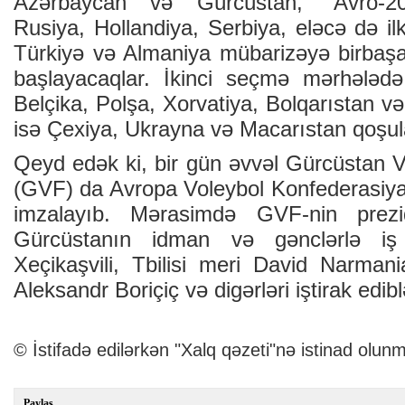
Azərbaycan və Gürcüstan, “Avro-201
Rusiya, Hollandiya, Serbiya, eləcə də il
Türkiyə və Almaniya mübarizəyə birbaşa
başlayacaqlar. İkinci seçmə mərhələdə
Belçika, Polşa, Xorvatiya, Bolqarıstan və
isə Çexiya, Ukrayna və Macarıstan qoşul
Qeyd edək ki, bir gün əvvəl Gürcüstan V
(GVF) da Avropa Voleybol Konfederasiyas
imzalayıb. Mərasimdə GVF-nin prezid
Gürcüstanın idman və gənclərlə iş 
Xeçikaşvili, Tbilisi meri David Narmani
Aleksandr Boriçiç və digərləri iştirak edibl
© İstifadə edilərkən "Xalq qəzeti"nə istinad olunm
Paylaş