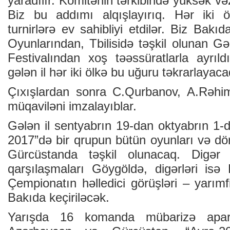
yaradılır. Komitənin tərkibində yüksək vəzi
Biz bu addımı alqışlayırıq. Hər iki 
turnirlərə ev sahibliyi etdilər. Biz Bakıd
Oyunlarından, Tbilisidə təşkil olunan G
Festivalından xoş təəssüratlarla ayrıl
gələn il hər iki ölkə bu uğuru təkrarlayaca
Çıxışlardan sonra C.Qurbanov, A.Rəh
müqaviləni imzalayıblar.
Gələn il sentyabrın 19-dan oktyabrın 1-d
2017”də bir qrupun bütün oyunları və dörd
Gürcüstanda təşkil olunacaq. Digər 
qarşılaşmaları Göygöldə, digərləri isə
Çempionatın həlledici görüşləri – yarımfi
Bakıda keçiriləcək.
Yarışda 16 komanda mübarizə apara