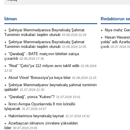
İdman
Redaktorun se
Şəhriyar Məmmədyarova Beynəlxalq Şahmat
Niyə məhz Gə
Turnirinin mükafatı təqdim olunub
03.08.2018 22:29
Həsən Həsənovu
Şəhriyar Məmmədyarova Beynəlxalq Şahmat
yolda” adlı Azərb
Turnirinin mükafatı təqdim olunub
çıxıb
03.08.2018 12:05
05.07.2018 0
“Qarabağ” - BATE matçının biletləri satışa
çıxarılıb
02.08.2018 17:36
“Real” “Çelsi”yə 112 milyon avro təklif edib
01.08.2018
12:32
Aksel Vitsel “Borussiya”ya keçə bilər
01.08.2018 12:25
Şəhriyar Məmmədyarov beynəlxalq şahmat turnirinin
qalibidir!
31.07.2018 21:30
“Qarabağ”, yoxsa “Kukesi”?
31.07.2018 15:01
İkinci Avropa Oyunlarında 8 min könüllü
işləyəcək
31.07.2018 14:57
Hakimlərimizə beynəlxalq təyinat
31.07.2018 14:52
Azərbaycan idmanını zirvələrə yüksəldən
lider
30.07.2018 23:45