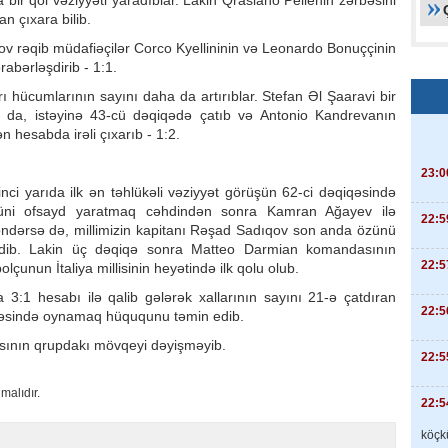
a bir qol vəziyyəti yaradıblar. Lakin Qrasiano Pellenin zərbəsini
 çıxara bilib.
v rəqib müdafiəçilər Corco Kyellininin və Leonardo Bonuççinin
abərləşdirib - 1:1.
hücumlarının sayını daha da artırıblar. Stefan Əl Şaaravi bir
da, istəyinə 43-cü dəqiqədə çatıb və Antonio Kandrevanın
hesabda irəli çıxarıb - 1:2.
23:0
ci yarıda ilk ən təhlükəli vəziyyət görüşün 62-ci dəqiqəsində
 süni ofsayd yaratmaq cəhdindən sonra Kamran Ağayev ilə
22:5
ndərsə də, millimizin kapitanı Rəşad Sadıqov son anda özünü
edib. Lakin üç dəqiqə sonra Matteo Darmian komandasının
22:5
lçunun İtaliya millisinin heyətində ilk qolu olub.
 3:1 hesabı ilə qalib gələrək xallarının sayını 21-ə çatdıran
22:5
rhələsində oynamaq hüququnu təmin edib.
sının qrupdakı mövqeyi dəyişməyib.
22:5
malıdır.
22:5
köçkü