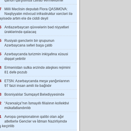
qanun qarşısında cavab verməlidirlər”
7
Milli Məclisin deputatı Flora QASIMOVA:
Nəqliyyatın mövcud infrastruktur xərcləri ilə
yisədə artım elə də ciddi deyil
6
Antiazərbaycan qüvvələrin bəd niyyətləri
ürəklərində qalacaq
5
Rusiyalı gənclərin bir qrupunun
Azərbaycana səfəri başa çatıb
5
Azərbaycanda turizmin inkişafına xüsusi
diqqət yetirilir
4
Ermənistan sutka ərzində atəşkəs rejimini
81 dəfə pozub
4
ETSN: Azərbaycanda meşə yanğınlarının
97 faizi insan amili ilə bağlıdır
3
Bosniyalılar Sumqayıt Bələdiyyəsində
2
“Azərxalça”nın İsmayıllı filialının kollektivi
mükafatlandırılıb
1
Avropa çempionatının qalibi olan ağır
atletlərlə Gənclər və İdman Nazirliyində
 keçirilib