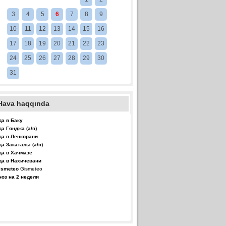
3
4
5
6
7
8
9
10
11
12
13
14
15
16
17
18
19
20
21
22
23
24
25
26
27
28
29
30
31
Hava haqqında
да в Баку
да Гянджа (а/п)
да в Ленкорани
да Закаталы (а/п)
да в Хачмазе
да в Нахичевани
Gismeteo
ноз на 2 недели