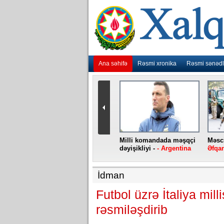
Ana səhifə
Rəsmi xronika
Rəsmi sənədl
urlar
“Ebola” virusu yenidən
Milli komandada məşqçi
Məsci
aniya
baş qaldırıb -
- Konqo
dəyişikliyi -
- Argentina
Əfqan
İdman
Futbol üzrə İtaliya mil
rəsmiləşdirib