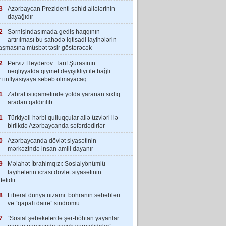
3
Azərbaycan Prezidenti şəhid ailələrinin
dayağıdır
2
Sərnişindaşımada gediş haqqının
artırılması bu sahədə iqtisadi layihələrin
laşmasına müsbət təsir göstərəcək
2
Pərviz Heydərov: Tarif Şurasının
nəqliyyatda qiymət dəyişikliyi ilə bağlı
rı inflyasiyaya səbəb olmayacaq
1
Zabrat istiqamətində yolda yaranan sıxlıq
aradan qaldırılıb
1
Türkiyəli hərbi qulluqçular ailə üzvləri ilə
birlikdə Azərbaycanda səfərdədirlər
0
Azərbaycanda dövlət siyasətinin
mərkəzində insan amili dayanır
9
Məlahət İbrahimqızı: Sosialyönümlü
layihələrin icrası dövlət siyasətinin
tetidir
8
Liberal dünya nizamı: böhranın səbəbləri
və “qapalı dairə” sindromu
7
“Sosial şəbəkələrdə şər-böhtan yayanlar