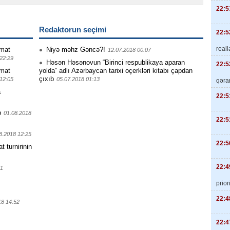
22:5
Redaktorun seçimi
22:5
real
mat
Niyə məhz Gəncə?!
12.07.2018 00:07
22:29
Həsən Həsənovun “Birinci respublikaya aparan
22:5
mat
yolda” adlı Azərbaycan tarixi oçerkləri kitabı çapdan
çıxıb
12:05
05.07.2018 01:13
qəra
a
22:5
b
01.08.2018
22:5
8.2018 12:25
22:5
turnirinin
22:4
01
priori
22:4
18 14:52
22:4