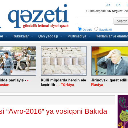
Az
En
Cümə axşamı,
06 Avgust
, 2
Google
Saytdaxili
ər
Rubrikalar
Qan yaddaşı
Multimediya
Reklamlar və elanlar
ddə partlayış -
-
Külli miqdarda heroin ələ
Jirinovski qarət edili
ıstan
keçirilib -
- Türkiyə
Rusiya
lisi “Avro-2016” ya vəsiqəni Bakıda