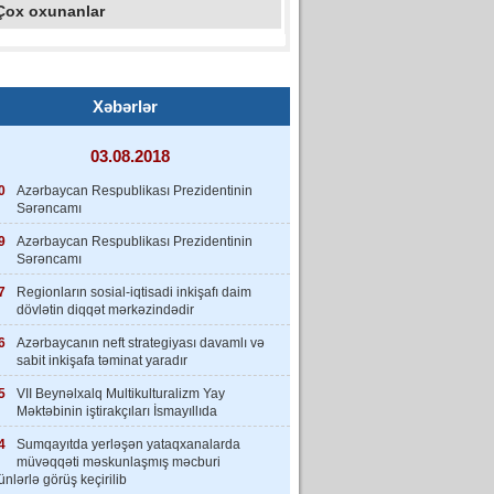
Çox oxunanlar
Xəbərlər
03.08.2018
0
Azərbaycan Respublikası Prezidentinin
Sərəncamı
9
Azərbaycan Respublikası Prezidentinin
Sərəncamı
7
Regionların sosial-iqtisadi inkişafı daim
dövlətin diqqət mərkəzindədir
6
Azərbaycanın neft strategiyası davamlı və
sabit inkişafa təminat yaradır
5
VII Beynəlxalq Multikulturalizm Yay
Məktəbinin iştirakçıları İsmayıllıda
4
Sumqayıtda yerləşən yataqxanalarda
müvəqqəti məskunlaşmış məcburi
nlərlə görüş keçirilib