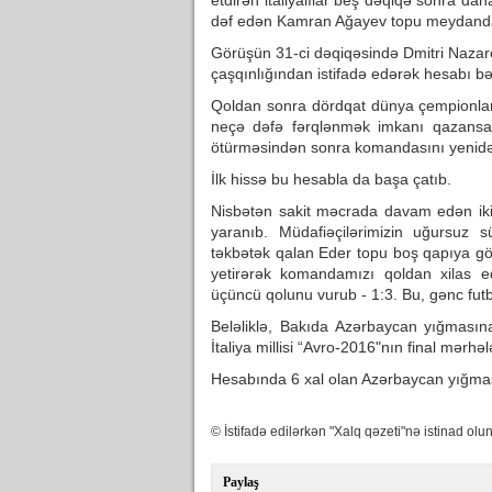
etdirən italiyalılar beş dəqiqə sonra dah
dəf edən Kamran Ağayev topu meydandan
Görüşün 31-ci dəqiqəsində Dmitri Nazaro
çaşqınlığından istifadə edərək hesabı bər
Qoldan sonra dördqat dünya çempionları 
neçə dəfə fərqlənmək imkanı qazansa 
ötürməsindən sonra komandasını yenidən 
İlk hissə bu hesabla da başa çatıb.
Nisbətən sakit məcrada davam edən ikin
yaranıb. Müdafiəçilərimizin uğursuz
təkbətək qalan Eder topu boş qapıya gö
yetirərək komandamızı qoldan xilas 
üçüncü qolunu vurub - 1:3. Bu, gənc futbo
Beləliklə, Bakıda Azərbaycan yığmasına
İtaliya millisi “Avro-2016"nın final mə
Hesabında 6 xal olan Azərbaycan yığma
© İstifadə edilərkən "Xalq qəzeti"nə istinad olun
Paylaş