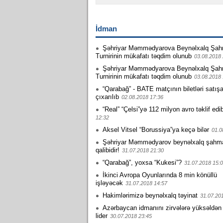
İdman
Şəhriyar Məmmədyarova Beynəlxalq Şah
Turnirinin mükafatı təqdim olunub
03.08.2018 
Şəhriyar Məmmədyarova Beynəlxalq Şah
Turnirinin mükafatı təqdim olunub
03.08.2018 
“Qarabağ” - BATE matçının biletləri satış
çıxarılıb
02.08.2018 17:36
“Real” “Çelsi”yə 112 milyon avro təklif edi
12:32
Aksel Vitsel “Borussiya”ya keçə bilər
01.0
Şəhriyar Məmmədyarov beynəlxalq şahmat 
qalibidir!
31.07.2018 21:30
“Qarabağ”, yoxsa “Kukesi”?
31.07.2018 15:
İkinci Avropa Oyunlarında 8 min könüllü
işləyəcək
31.07.2018 14:57
Hakimlərimizə beynəlxalq təyinat
31.07.20
Azərbaycan idmanını zirvələrə yüksəldən
lider
30.07.2018 23:45