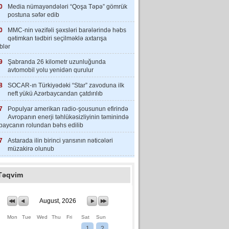
0
Media nümayəndələri “Qoşa Təpə” gömrük
postuna səfər edib
0
MMC-nin vəzifəli şəxsləri barələrində həbs
qətimkan tədbiri seçilməklə axtarışa
iblər
9
Şabranda 26 kilometr uzunluğunda
avtomobil yolu yenidən qurulur
8
SOCAR-ın Türkiyədəki “Star” zavoduna ilk
neft yükü Azərbaycandan çatdırılıb
7
Populyar amerikan radio-şousunun efirində
Avropanın enerji təhlükəsizliyinin təminində
baycanın rolundan bəhs edilib
7
Astarada ilin birinci yarısının nəticələri
müzakirə olunub
Təqvim
August, 2026
Mon
Tue
Wed
Thu
Fri
Sat
Sun
1
2