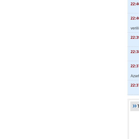
22:4
22:4
veril
22:3
22:3
22:3
Azər
22:3