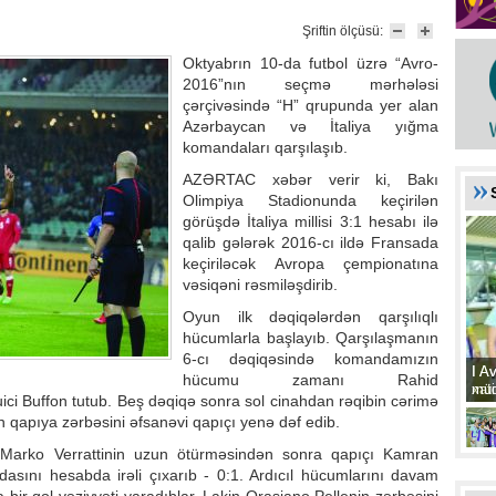
Şriftin ölçüsü:
Oktyabrın 10-da futbol üzrə “Avro-
2016”nın seçmə mərhələsi
çərçivəsində “H” qrupunda yer alan
Azərbaycan və İtaliya yığma
komandaları qarşılaşıb.
AZƏRTAC xəbər verir ki, Bakı
Olimpiya Stadionunda keçirilən
görüşdə İtaliya millisi 3:1 hesabı ilə
qalib gələrək 2016-cı ildə Fransada
keçiriləcək Avropa çempionatına
vəsiqəni rəsmiləşdirib.
Oyun ilk dəqiqələrdən qarşılıqlı
hücumlarla başlayıb. Qarşılaşmanın
6-cı dəqiqəsində komandamızın
I A
I A
hücumu zamanı Rahid
xat
müd
ici Buffon tutub. Beş dəqiqə sonra sol cinahdan rəqibin cərimə
 qapıya zərbəsini əfsanəvi qapıçı yenə dəf edib.
 Marko Verrattinin uzun ötürməsindən sonra qapıçı Kamran
sını hesabda irəli çıxarıb - 0:1. Ardıcıl hücumlarını davam