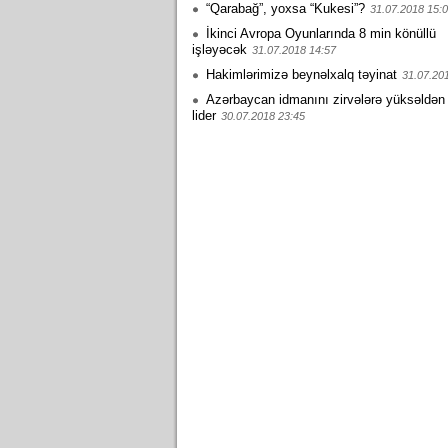
“Qarabağ”, yoxsa “Kukesi”?
31.07.2018 15:
İkinci Avropa Oyunlarında 8 min könüllü
işləyəcək
31.07.2018 14:57
Hakimlərimizə beynəlxalq təyinat
31.07.20
Azərbaycan idmanını zirvələrə yüksəldən
lider
30.07.2018 23:45