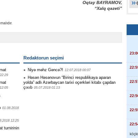
Oqtay BAYRAMOV,
“Xalq qəzeti”
malıdır.
23:0
Redaktorun seçimi
22:5
mat
Niyə məhz Gəncə?!
12.07.2018 00:07
22:29
Həsən Həsənovun “Birinci respublikaya aparan
22:5
mat
yolda” adlı Azərbaycan tarixi oçerkləri kitabı çapdan
çıxıb
12:05
05.07.2018 01:13
a
22:5
b
01.08.2018
22:5
8.2018 12:25
22:5
turnirinin
köçkü