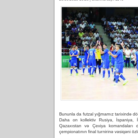
Bununla da futzal yığmamız tarixində dö
Daha on kollektiv Rusiya, İspaniya, İt
Qazaxıstan və Çexiya komandaları d
çempionatının final turnirinə vəsiqəni özl