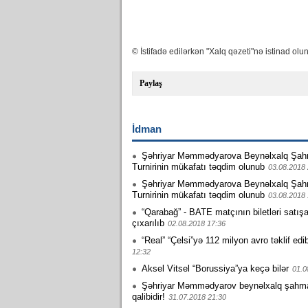
© İstifadə edilərkən "Xalq qəzeti"nə istinad olun
Paylaş
İdman
Şəhriyar Məmmədyarova Beynəlxalq Şah
Turnirinin mükafatı təqdim olunub
03.08.2018 
Şəhriyar Məmmədyarova Beynəlxalq Şah
Turnirinin mükafatı təqdim olunub
03.08.2018 
“Qarabağ” - BATE matçının biletləri satış
çıxarılıb
02.08.2018 17:36
“Real” “Çelsi”yə 112 milyon avro təklif edi
12:32
Aksel Vitsel “Borussiya”ya keçə bilər
01.0
Şəhriyar Məmmədyarov beynəlxalq şahmat 
qalibidir!
31.07.2018 21:30