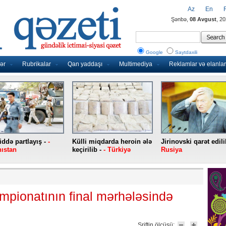
Az
En
Şənbə,
08 Avgust
, 2
Google
Saytdaxili
ər
Rubrikalar
Qan yaddaşı
Multimediya
Reklamlar və elanlar
ddə partlayış -
-
Külli miqdarda heroin ələ
Jirinovski qarət edili
ıstan
keçirilib -
- Türkiyə
Rusiya
pionatının final mərhələsində
Şriftin ölçüsü: