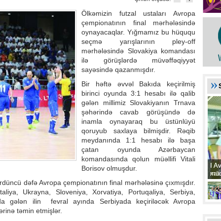
Ölkəmizin futzal ustaları Avropa
çempionatının final mərhələsində
oynayacaqlar. Yığmamız bu hüququ
seçmə yarışlarının pley-off
mərhələsində Slovakiya komandası
ilə görüşlərdə müvəffəqiyyət
sayəsində qazanmışdır.
Bir həftə əvvəl Bakıda keçirilmiş
birinci oyunda 3:1 hesabı ilə qalib
gələn millimiz Slovakiyanın Trnava
şəhərində cavab görüşündə də
inamla oynayaraq bu üstünlüyü
qoruyub saxlaya bilmişdir. Rəqib
meydanında 1:1 hesabı ilə başa
çatan oyunda Azərbaycan
komandasında qolun müəllifi Vitali
I A
I A
Borisov olmuşdur.
xat
müd
rdüncü dəfə Avropa çempionatının final mərhələsinə çıxmışdır.
aliya, Ukrayna, Sloveniya, Xorvatiya, Portuqaliya, Serbiya,
a gələn ilin fevral ayında Serbiyada keçiriləcək Avropa
ərinə təmin etmişlər.