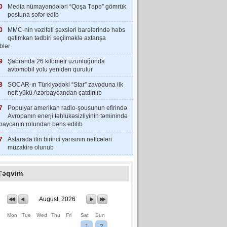
0
Media nümayəndələri “Qoşa Təpə” gömrük
postuna səfər edib
0
MMC-nin vəzifəli şəxsləri barələrində həbs
qətimkan tədbiri seçilməklə axtarışa
iblər
9
Şabranda 26 kilometr uzunluğunda
avtomobil yolu yenidən qurulur
8
SOCAR-ın Türkiyədəki “Star” zavoduna ilk
neft yükü Azərbaycandan çatdırılıb
7
Populyar amerikan radio-şousunun efirində
Avropanın enerji təhlükəsizliyinin təminində
baycanın rolundan bəhs edilib
7
Astarada ilin birinci yarısının nəticələri
müzakirə olunub
Təqvim
August, 2026
Mon
Tue
Wed
Thu
Fri
Sat
Sun
1
2