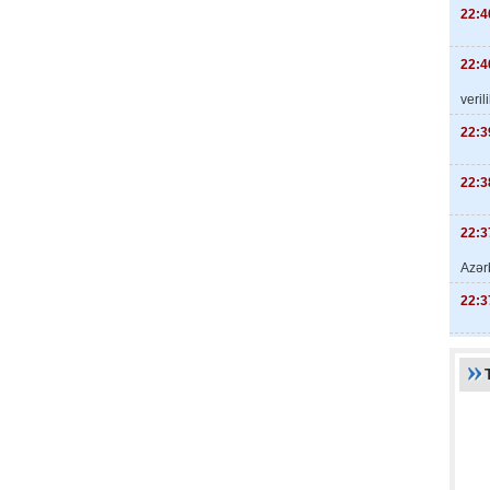
22:4
22:4
veril
22:3
22:3
22:3
Azər
22:3