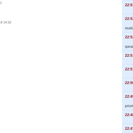
01
22:5
22:5
18 14:52
real
22:5
qəra
22:5
22:5
22:5
22:4
priori
22:4
22:4