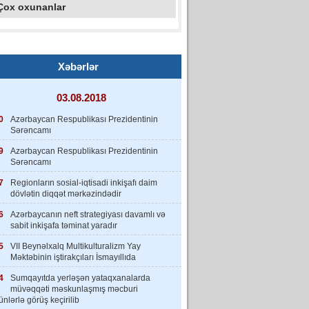
Çox oxunanlar
Xəbərlər
03.08.2018
0
Azərbaycan Respublikası Prezidentinin
Sərəncamı
9
Azərbaycan Respublikası Prezidentinin
Sərəncamı
7
Regionların sosial-iqtisadi inkişafı daim
dövlətin diqqət mərkəzindədir
6
Azərbaycanın neft strategiyası davamlı və
sabit inkişafa təminat yaradır
5
VII Beynəlxalq Multikulturalizm Yay
Məktəbinin iştirakçıları İsmayıllıda
4
Sumqayıtda yerləşən yataqxanalarda
müvəqqəti məskunlaşmış məcburi
nlərlə görüş keçirilib