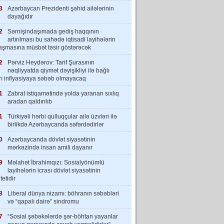
3
Azərbaycan Prezidenti şəhid ailələrinin
dayağıdır
2
Sərnişindaşımada gediş haqqının
artırılması bu sahədə iqtisadi layihələrin
laşmasına müsbət təsir göstərəcək
2
Pərviz Heydərov: Tarif Şurasının
nəqliyyatda qiymət dəyişikliyi ilə bağlı
rı inflyasiyaya səbəb olmayacaq
1
Zabrat istiqamətində yolda yaranan sıxlıq
aradan qaldırılıb
1
Türkiyəli hərbi qulluqçular ailə üzvləri ilə
birlikdə Azərbaycanda səfərdədirlər
0
Azərbaycanda dövlət siyasətinin
mərkəzində insan amili dayanır
9
Məlahət İbrahimqızı: Sosialyönümlü
layihələrin icrası dövlət siyasətinin
tetidir
8
Liberal dünya nizamı: böhranın səbəbləri
və “qapalı dairə” sindromu
7
“Sosial şəbəkələrdə şər-böhtan yayanlar