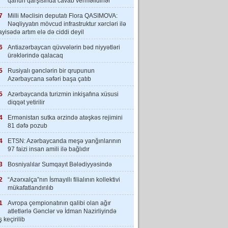
qanun qarşısında cavab verməlidirlər”
7
Milli Məclisin deputatı Flora QASIMOVA:
Nəqliyyatın mövcud infrastruktur xərcləri ilə
yisədə artım elə də ciddi deyil
6
Antiazərbaycan qüvvələrin bəd niyyətləri
ürəklərində qalacaq
5
Rusiyalı gənclərin bir qrupunun
Azərbaycana səfəri başa çatıb
5
Azərbaycanda turizmin inkişafına xüsusi
diqqət yetirilir
4
Ermənistan sutka ərzində atəşkəs rejimini
81 dəfə pozub
4
ETSN: Azərbaycanda meşə yanğınlarının
97 faizi insan amili ilə bağlıdır
3
Bosniyalılar Sumqayıt Bələdiyyəsində
2
“Azərxalça”nın İsmayıllı filialının kollektivi
mükafatlandırılıb
1
Avropa çempionatının qalibi olan ağır
atletlərlə Gənclər və İdman Nazirliyində
 keçirilib