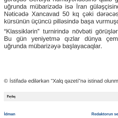
uğrunda mübarizədə isə İran güləşçisi
Nəticədə Xancavad 50 kq çəki dərəcəsin
kürsünün üçüncü pilləsində başa vurmuş
“Klassiklərin” turnirində növbəti görüşlə
Bu gün yeniyetmə qızlar dünya çempi
uğrunda mübarizəyə başlayacaqlar.
© İstifadə edilərkən "Xalq qəzeti"nə istinad olunm
Paylaş
İdman
Redaktorun se