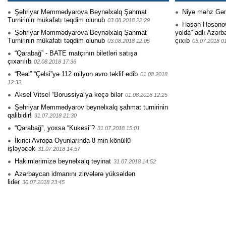
Şəhriyar Məmmədyarova Beynəlxalq Şahmat
Niyə məhz Gə
Turnirinin mükafatı təqdim olunub
03.08.2018 22:29
Həsən Həsənovu
Şəhriyar Məmmədyarova Beynəlxalq Şahmat
yolda” adlı Azərb
Turnirinin mükafatı təqdim olunub
çıxıb
03.08.2018 12:05
05.07.2018 0
“Qarabağ” - BATE matçının biletləri satışa
çıxarılıb
02.08.2018 17:36
“Real” “Çelsi”yə 112 milyon avro təklif edib
01.08.2018
12:32
Aksel Vitsel “Borussiya”ya keçə bilər
01.08.2018 12:25
Şəhriyar Məmmədyarov beynəlxalq şahmat turnirinin
qalibidir!
31.07.2018 21:30
“Qarabağ”, yoxsa “Kukesi”?
31.07.2018 15:01
İkinci Avropa Oyunlarında 8 min könüllü
işləyəcək
31.07.2018 14:57
Hakimlərimizə beynəlxalq təyinat
31.07.2018 14:52
Azərbaycan idmanını zirvələrə yüksəldən
lider
30.07.2018 23:45