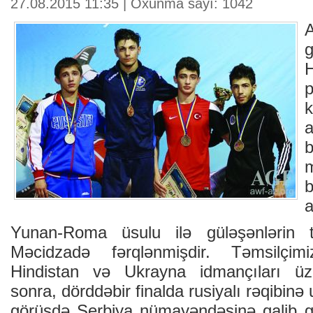
27.08.2015 11:35 | Oxunma sayı: 1042
g
H
k
b
m
a
Yunan-Roma üsulu ilə güləşənlərin t
Məcidzadə fərqlənmişdir. Təmsilçim
Hindistan və Ukrayna idmançıları üz
sonra, dörddəbir finalda rusiyalı rəqibinə 
görüşdə Serbiya nümayəndəsinə qalib g