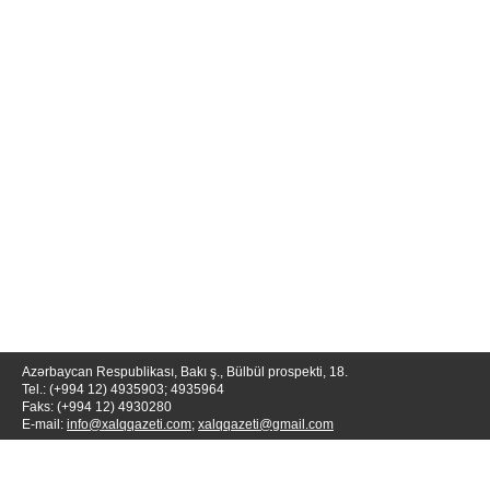
Azərbaycan Respublikası, Bakı ş., Bülbül prospekti, 18.
Tel.: (+994 12) 4935903; 4935964
Faks: (+994 12) 4930280
E-mail:
info@xalqqazeti.com
;
xalqqazeti@gmail.com