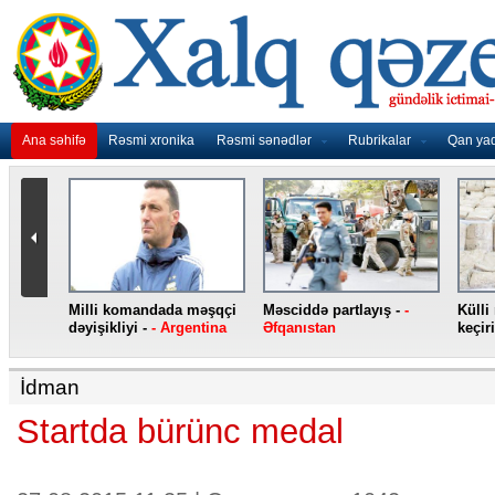
Ana səhifə
Rəsmi xronika
Rəsmi sənədlər
Rubrikalar
Qan ya
nidən
Milli komandada məşqçi
Məsciddə partlayış -
-
Külli
nqo
dəyişikliyi -
- Argentina
Əfqanıstan
keçiri
İdman
Startda bürünc medal