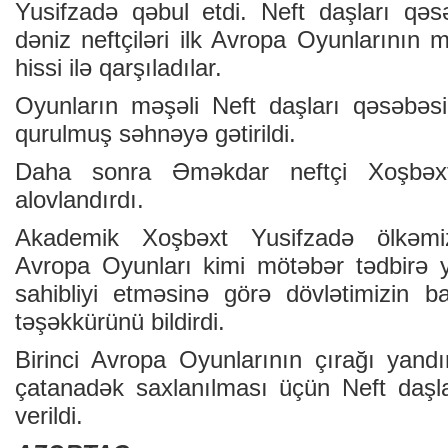
Yusifzadə qəbul etdi. Neft daşları qəsə
dəniz neftçiləri ilk Avropa Oyunlarının 
hissi ilə qarşıladılar.
Oyunların məşəli Neft daşları qəsəbəs
qurulmuş səhnəyə gətirildi.
Daha sonra Əməkdar neftçi Xoşbəxt
alovlandırdı.
Akademik Xoşbəxt Yusifzadə ölkəmiz
Avropa Oyunları kimi mötəbər tədbirə 
sahibliyi etməsinə görə dövlətimizin b
təşəkkürünü bildirdi.
Birinci Avropa Oyunlarının çırağı yandı
çatanadək saxlanılması üçün Neft daşla
verildi.