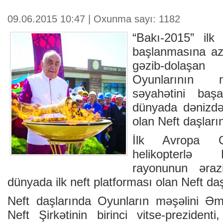
09.06.2015 10:47 | Oxunma sayı: 1182
“Bakı-2015” ilk
başlanmasına az 
gəzib-dolaşa
Oyunlarının m
səyahətini baş
dünyada dənizdə 
olan Neft daşların
İlk Avropa Oy
helikopterlə 
rayonunun əraz
dünyada ilk neft platforması olan Neft daşl
Neft daşlarında Oyunların məşəlini Əm
Neft Şirkətinin birinci vitse-preziden