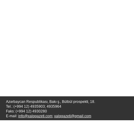
Azərbaycan Respublikası, Bakı ş., Bülbül prospekti, 18.
Tel.: (+994 12) 4935903; 4935964
Faks: (+994 12) 4930280
E-mail:
info@xalqqazeti.com
;
xalqqazeti@gmail.com