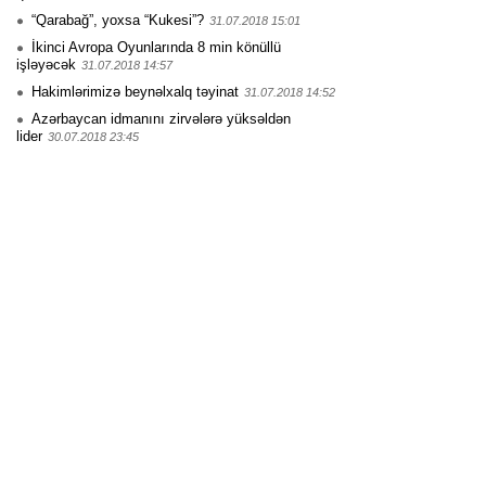
“Qarabağ”, yoxsa “Kukesi”?
31.07.2018 15:01
İkinci Avropa Oyunlarında 8 min könüllü
işləyəcək
31.07.2018 14:57
Hakimlərimizə beynəlxalq təyinat
31.07.2018 14:52
Azərbaycan idmanını zirvələrə yüksəldən
lider
30.07.2018 23:45