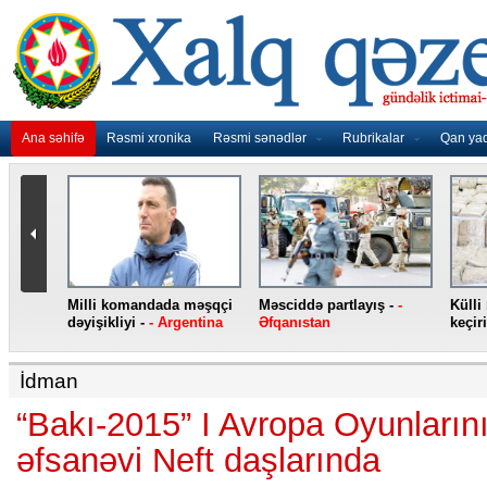
Ana səhifə
Rəsmi xronika
Rəsmi sənədlər
Rubrikalar
Qan ya
nidən
Milli komandada məşqçi
Məsciddə partlayış -
-
Külli
nqo
dəyişikliyi -
- Argentina
Əfqanıstan
keçiri
İdman
“Bakı-2015” I Avropa Oyunların
əfsanəvi Neft daşlarında