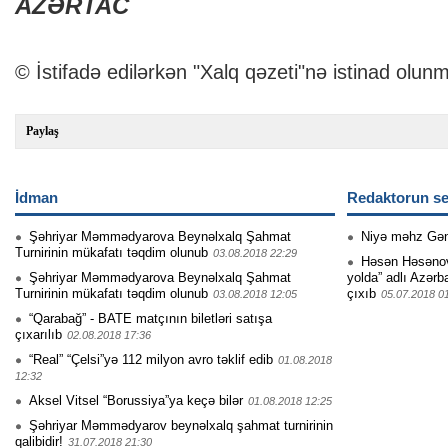
AZƏRTAC
© İstifadə edilərkən "Xalq qəzeti"nə istinad olunm
Paylaş
İdman
Redaktorun se
Şəhriyar Məmmədyarova Beynəlxalq Şahmat
Niyə məhz Gə
Turnirinin mükafatı təqdim olunub
03.08.2018 22:29
Həsən Həsənovu
Şəhriyar Məmmədyarova Beynəlxalq Şahmat
yolda” adlı Azərb
Turnirinin mükafatı təqdim olunub
çıxıb
03.08.2018 12:05
05.07.2018 0
“Qarabağ” - BATE matçının biletləri satışa
çıxarılıb
02.08.2018 17:36
“Real” “Çelsi”yə 112 milyon avro təklif edib
01.08.2018
12:32
Aksel Vitsel “Borussiya”ya keçə bilər
01.08.2018 12:25
Şəhriyar Məmmədyarov beynəlxalq şahmat turnirinin
qalibidir!
31.07.2018 21:30