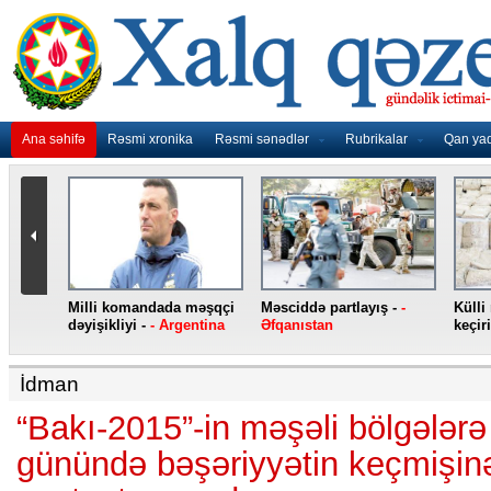
Ana səhifə
Rəsmi xronika
Rəsmi sənədlər
Rubrikalar
Qan ya
nidən
Milli komandada məşqçi
Məsciddə partlayış -
-
Külli
nqo
dəyişikliyi -
- Argentina
Əfqanıstan
keçiri
İdman
“Bakı-2015”-in məşəli bölgələr
günündə bəşəriyyətin keçmişinə