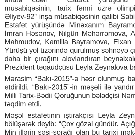
müsabiqəsinin, tarix fənni üzrə olim
Əliyev-92” inşa müsabiqəsinin qalibi Səb
Estafet yürüşündə Minəxanım Bayramov
İmran Həsənov, Nilgün Məhərrəmova, Ad
Mahmudov, Kamilla Bayramova, Elxan Əli
Yürüşü yol üzərində qurulmuş səhnəyə çı
daha bir çırağını alovlandıran beynəlxa
Prezident təqaüdçüsü Leyla Zeynalova ba
Mərasim “Bakı-2015”-ə həsr olunmuş bə
etdirildi. “Bakı-2015”-in məşəli ilə yand
Milli Tarix-Bədii Qoruğunun bələdçisi N
təqdim etdi.
Məşəl estafetinin iştirakçısı Leyla Zeyn
bölüşərək deyib: “Çox gözəl gündür. Açı
Min illərin səsi-sorağı olan bu tarixi m