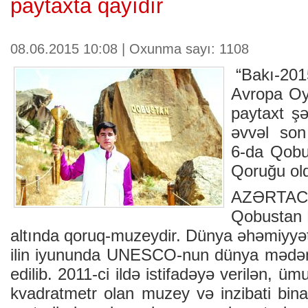
paytaxta qayıdır
08.06.2015 10:08 | Oxunma sayı: 1108
“Bakı-2015
Avropa Oyu
paytaxt ş
əvvəl son
6-da Qobus
Qoruğu ol
AZƏRTAC
Qobustan M
altında qoruq-muzeydir. Dünya əhəmiyyətl
ilin iyununda UNESCO-nun dünya mədəni 
edilib. 2011-ci ildə istifadəyə verilən, 
kvadratmetr olan muzey və inzibati bina