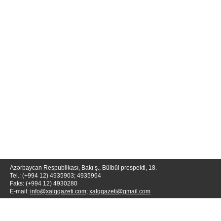
Azərbaycan Respublikası, Bakı ş., Bülbül prospekti, 18.
Tel.: (+994 12) 4935903; 4935964
Faks: (+994 12) 4930280
E-mail:
info@xalqqazeti.com
;
xalqqazeti@gmail.com