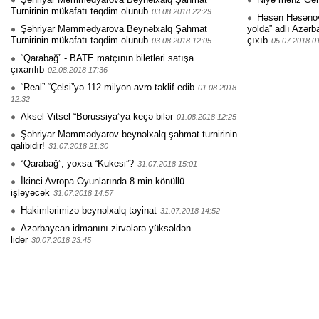
Turnirinin mükafatı təqdim olunub
03.08.2018 22:29
Həsən Həsənovu
Şəhriyar Məmmədyarova Beynəlxalq Şahmat
yolda” adlı Azərb
Turnirinin mükafatı təqdim olunub
çıxıb
03.08.2018 12:05
05.07.2018 0
“Qarabağ” - BATE matçının biletləri satışa
çıxarılıb
02.08.2018 17:36
“Real” “Çelsi”yə 112 milyon avro təklif edib
01.08.2018
12:32
Aksel Vitsel “Borussiya”ya keçə bilər
01.08.2018 12:25
Şəhriyar Məmmədyarov beynəlxalq şahmat turnirinin
qalibidir!
31.07.2018 21:30
“Qarabağ”, yoxsa “Kukesi”?
31.07.2018 15:01
İkinci Avropa Oyunlarında 8 min könüllü
işləyəcək
31.07.2018 14:57
Hakimlərimizə beynəlxalq təyinat
31.07.2018 14:52
Azərbaycan idmanını zirvələrə yüksəldən
lider
30.07.2018 23:45