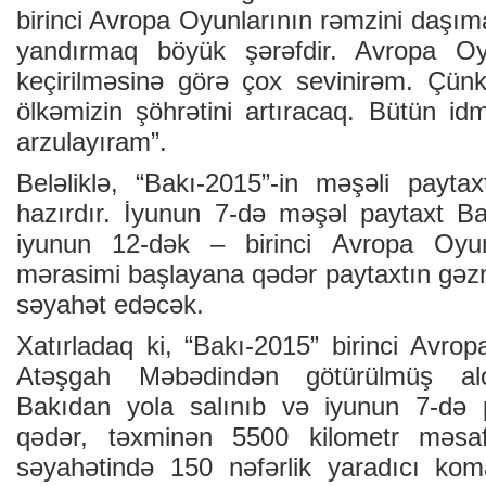
birinci Avropa Oyunlarının rəmzini daşı
yandırmaq böyük şərəfdir. Avropa Oy
keçirilməsinə görə çox sevinirəm. Çünk
ölkəmizin şöhrətini artıracaq. Bütün id
arzulayıram”.
Beləliklə, “Bakı-2015”-in məşəli pay
hazırdır. İyunun 7-də məşəl paytaxt Ba
iyunun 12-dək – birinci Avropa Oyunla
mərasimi başlayana qədər paytaxtın gəzm
səyahət edəcək.
Xatırladaq ki, “Bakı-2015” birinci Avro
Atəşgah Məbədindən götürülmüş alo
Bakıdan yola salınıb və iyunun 7-də p
qədər, təxminən 5500 kilometr məsa
səyahətində 150 nəfərlik yaradıcı kom