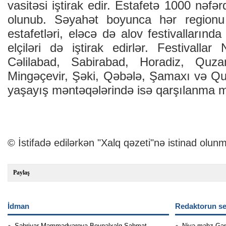
vasitəsi iştirak edir. Estafetə 1000 nəfə
olunub. Səyahət boyunca hər region
estafetləri, eləcə də alov festivallarınd
elçiləri də iştirak edirlər. Festivalla
Cəlilabad, Sabirabad, Horadiz, Quza
Mingəçevir, Şəki, Qəbələ, Şamaxı və Qub
yaşayış məntəqələrində isə qarşılanma m
© İstifadə edilərkən "Xalq qəzeti"nə istinad olunm
Paylaş
İdman
Redaktorun se
Şəhriyar Məmmədyarova Beynəlxalq Şahmat
Niyə məhz Gə