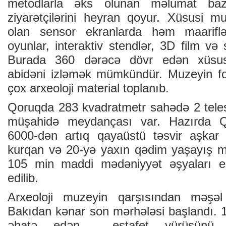
metodlarla əks olunan məlumat baz
ziyarətçilərini heyran qoyur. Xüsusi mu
olan sensor ekranlarda həm maariflən
oyunlar, interaktiv stendlər, 3D film və s
Burada 360 dərəcə dövr edən xüsusi 
abidəni izləmək mümkündür. Muzeyin 
çox arxeoloji material toplanıb.
Qoruqda 283 kvadratmetr sahədə 2 teles
müşahidə meydançası var. Hazırda 
6000-dən artıq qayaüstü təsvir aşkar
kurqan və 20-yə yaxın qədim yaşayış m
105 min maddi mədəniyyət əşyaları e
edilib.
Arxeoloji muzeyin qarşısından məşəl 
Bakıdan kənar son mərhələsi başlandı. 1
əhatə edən estafet yürüşünü “S