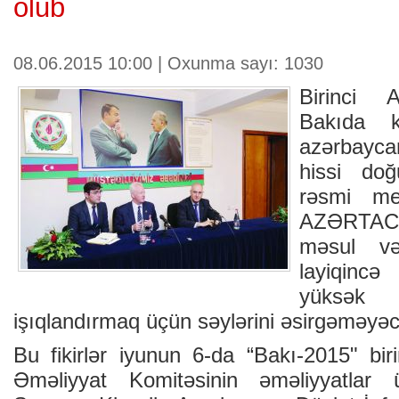
olub
08.06.2015 10:00 | Oxunma sayı: 1030
Birinci 
Bakıda k
azərbayc
hissi doğ
rəsmi me
AZƏRTAC
məsul və
layiqinc
yüksə
işıqlandırmaq üçün səylərini əsirgəməyə
Bu fikirlər iyunun 6-da “Bakı-2015" bir
Əməliyyat Komitəsinin əməliyyatlar 