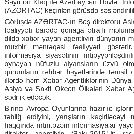
Saymon Kleq ilə Azərbaycan Dövlət İnfo
(AZƏRTAC) keçirilən görüşdə səsləndirili
Görüşdə AZƏRTAC-ın Baş direktoru Asla
fəaliyyəti barədə qonağa ətraflı məlumat 
dildə xəbər yayan agentliyin dünyanın mü
müxbir məntəqəsi fəaliyyəti göstə
informasiya siyasətinin müəyyənləşdir
oynayan nüfuzlu alyansların üzvü ol
qurumların rəhbər heyətlərində təmsil 
illərdə həm Xəbər Agentliklərinin Düny
Asiya və Sakit Okean Ölkələri Xəbər Age
sədrlik edəcək.
Birinci Avropa Oyunlarına hazırlıq işlə
təbliğ etdiyini, yarışların keçiriləcəyi
haqqında müntəzəm informasiyalar yayd
direktor agentliyin “Bakı-2015"-in rə