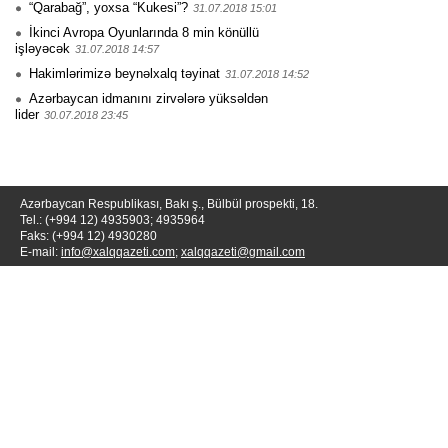
“Qarabağ”, yoxsa “Kukesi”?
31.07.2018 15:01
İkinci Avropa Oyunlarında 8 min könüllü
işləyəcək
31.07.2018 14:57
Hakimlərimizə beynəlxalq təyinat
31.07.2018 14:52
Azərbaycan idmanını zirvələrə yüksəldən
lider
30.07.2018 23:45
Azərbaycan Respublikası, Bakı ş., Bülbül prospekti, 18.
Tel.: (+994 12) 4935903; 4935964
Faks: (+994 12) 4930280
E-mail:
info@xalqqazeti.com
;
xalqqazeti@gmail.com