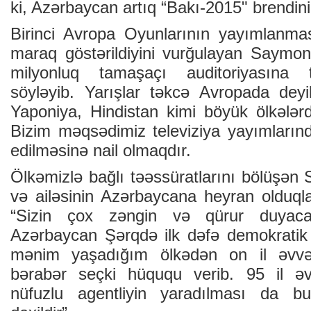
ki, Azərbaycan artıq “Bakı-2015" brendini
Birinci Avropa Oyunlarının yayımlanm
maraq göstərildiyini vurğulayan Saymon
milyonluq tamaşaçı auditoriyasına 
söyləyib. Yarışlar təkcə Avropada dey
Yaponiya, Hindistan kimi böyük ölkələ
Bizim məqsədimiz televiziya yayımlarınd
edilməsinə nail olmaqdır.
Ölkəmizlə bağlı təəssüratlarını bölüşə
və ailəsinin Azərbaycana heyran olduqlar
“Sizin çox zəngin və qürur duyacağı
Azərbaycan Şərqdə ilk dəfə demokratik
mənim yaşadığım ölkədən on il əvvəl 
bərabər seçki hüququ verib. 95 il 
nüfuzlu agentliyin yaradılması da bu