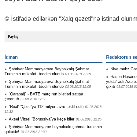
© İstifadə edilərkən "Xalq qəzeti"nə istinad olunm
Paylaş
İdman
Redaktorun se
Şəhriyar Məmmədyarova Beynəlxalq Şahmat
Niyə məhz Gə
Turnirinin mükafatı təqdim olunub
03.08.2018 22:29
Həsən Həsənovu
Şəhriyar Məmmədyarova Beynəlxalq Şahmat
yolda” adlı Azərb
Turnirinin mükafatı təqdim olunub
çıxıb
03.08.2018 12:05
05.07.2018 0
“Qarabağ” - BATE matçının biletləri satışa
çıxarılıb
02.08.2018 17:36
“Real” “Çelsi”yə 112 milyon avro təklif edib
01.08.2018
12:32
Aksel Vitsel “Borussiya”ya keçə bilər
01.08.2018 12:25
Şəhriyar Məmmədyarov beynəlxalq şahmat turnirinin
qalibidir!
31.07.2018 21:30