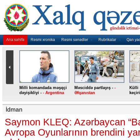
Ana səhifə
Rəsmi xronika
Rəsmi sənədlər
Rubrikalar
Qan ya
nidən
Milli komandada məşqçi
Məsciddə partlayış -
-
Külli
nqo
dəyişikliyi -
- Argentina
Əfqanıstan
keçiri
İdman
Saymon KLEQ: Azərbaycan “Bak
Avropa Oyunlarının brendini ya