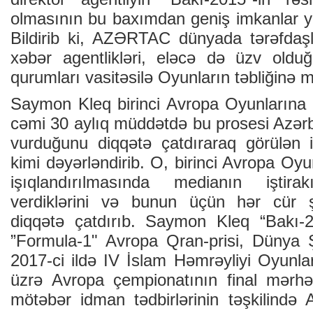
olmasının bu baxımdan geniş imkanlar ya
Bildirib ki, AZƏRTAC dünyada tərəfdaşl
xəbər agentlikləri, eləcə də üzv oldu
qurumları vasitəsilə Oyunların təbliğinə 
Saymon Kleq birinci Avropa Oyunlarına h
cəmi 30 aylıq müddətdə bu prosesi Azər
vurduğunu diqqətə çatdıraraq görülən iş
kimi dəyərləndirib. O, birinci Avropa Oyu
işıqlandırılmasında medianın işti
verdiklərini və bunun üçün hər cür şə
diqqətə çatdırıb. Saymon Kleq “Bakı-2
”Formula-1" Avropa Qran-prisi, Dünya 
2017-ci ildə IV İslam Həmrəyliyi Oyunları
üzrə Avropa çempionatının final mərhəl
mötəbər idman tədbirlərinin təşkilind