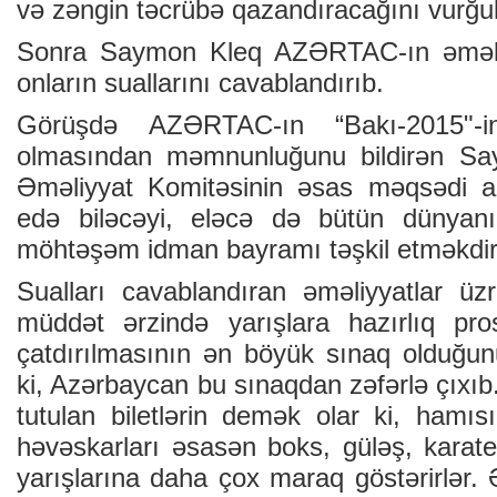
və zəngin təcrübə qazandıracağını vurğul
Sonra Saymon Kleq AZƏRTAC-ın əməkda
onların suallarını cavablandırıb.
Görüşdə AZƏRTAC-ın “Bakı-2015"-i
olmasından məmnunluğunu bildirən Sa
Əməliyyat Komitəsinin əsas məqsədi az
edə biləcəyi, eləcə də bütün dünyanı
möhtəşəm idman bayramı təşkil etməkdir
Sualları cavablandıran əməliyyatlar üz
müddət ərzində yarışlara hazırlıq pro
çatdırılmasının ən böyük sınaq olduğunu
ki, Azərbaycan bu sınaqdan zəfərlə çıxıb
tutulan biletlərin demək olar ki, hamısı
həvəskarları əsasən boks, güləş, karate
yarışlarına daha çox maraq göstərirlər. Ə