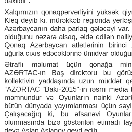
daxildir”.
Xalqımızın qonaqpərvərliyini yüksək q
Kleq deyib ki, mürəkkəb regionda yerl
Azərbaycanın daha parlaq gələcəyi var
olduğunu nəzərə alsaq, əldə edilən nailiy
Qonaq Azərbaycan atletlərinin birinci
uğurla çıxış edəcəklərinə ümidvar olduğu
Ətraflı məlumat üçün qonağa minnət
AZƏRTAC-ın Baş direktoru bu görüşü
kollektivin yaddaşında uzun müddət qa
“AZƏRTAC ”Bakı-2015"-in rəsmi media t
məmnundur və Oyunların nəinki Azər
bütün dünyada yayımlanması üçün səylə
Çalışacağıq ki, bu əfsanəvi Oyunla
olunmasında bizə göstərilən etimadı lay
deyə Aslan Aslanov qeyd edib.