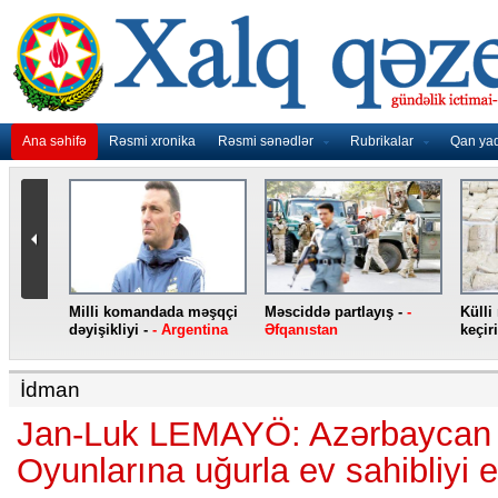
Ana səhifə
Rəsmi xronika
Rəsmi sənədlər
Rubrikalar
Qan ya
nidən
Milli komandada məşqçi
Məsciddə partlayış -
-
Külli
nqo
dəyişikliyi -
- Argentina
Əfqanıstan
keçiri
İdman
Jan-Luk LEMAYÖ: Azərbaycan
Oyunlarına uğurla ev sahibliyi 