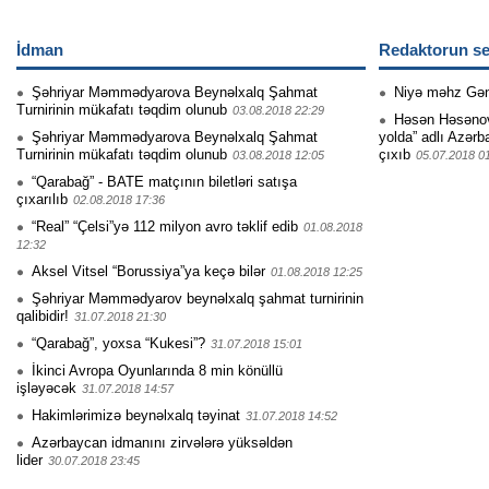
İdman
Redaktorun se
Şəhriyar Məmmədyarova Beynəlxalq Şahmat
Niyə məhz Gə
Turnirinin mükafatı təqdim olunub
03.08.2018 22:29
Həsən Həsənovu
Şəhriyar Məmmədyarova Beynəlxalq Şahmat
yolda” adlı Azərb
Turnirinin mükafatı təqdim olunub
çıxıb
03.08.2018 12:05
05.07.2018 0
“Qarabağ” - BATE matçının biletləri satışa
çıxarılıb
02.08.2018 17:36
“Real” “Çelsi”yə 112 milyon avro təklif edib
01.08.2018
12:32
Aksel Vitsel “Borussiya”ya keçə bilər
01.08.2018 12:25
Şəhriyar Məmmədyarov beynəlxalq şahmat turnirinin
qalibidir!
31.07.2018 21:30
“Qarabağ”, yoxsa “Kukesi”?
31.07.2018 15:01
İkinci Avropa Oyunlarında 8 min könüllü
işləyəcək
31.07.2018 14:57
Hakimlərimizə beynəlxalq təyinat
31.07.2018 14:52
Azərbaycan idmanını zirvələrə yüksəldən
lider
30.07.2018 23:45