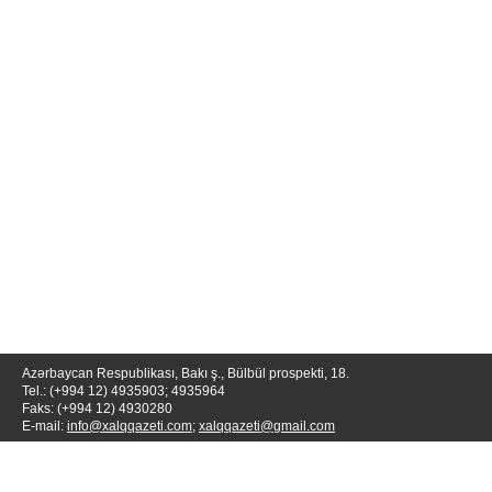
Azərbaycan Respublikası, Bakı ş., Bülbül prospekti, 18.
Tel.: (+994 12) 4935903; 4935964
Faks: (+994 12) 4930280
E-mail:
info@xalqqazeti.com
;
xalqqazeti@gmail.com