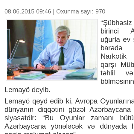
08.06.2015 09:46 | Oxunma sayı: 970
“Şübhəsi
birinci 
uğurla ev 
barədə 
Narkotik
qarşı Müba
təhlil v
bölməsini
Lemayö deyib.
Lemayö qeyd edib ki, Avropa Oyunlarına 
dünyanın diqqətini gözəl Azərbaycan
siyasətdir: “Bu Oyunlar zamanı bütü
Azərbaycana yönələcək və dünyada 