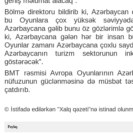
geniş məlumat alacaq”.
Bölmə direktoru bildirib ki, Azərbaycan
bu Oyunlara çox yüksək səviyyədə
Azərbaycana gəlib bunu öz gözlərimlə 
ki, Azərbaycana gələn hər bir insan b
Oyunlar zamanı Azərbaycana çoxlu sayd
Azərbaycanın turizm sektorunun inki
göstərəcək”.
BMT rəsmisi Avropa Oyunlarının Azər
nüfuzunun güclənməsinə də müsbət təsi
çatdırıb.
© İstifadə edilərkən "Xalq qəzeti"nə istinad olunm
Paylaş