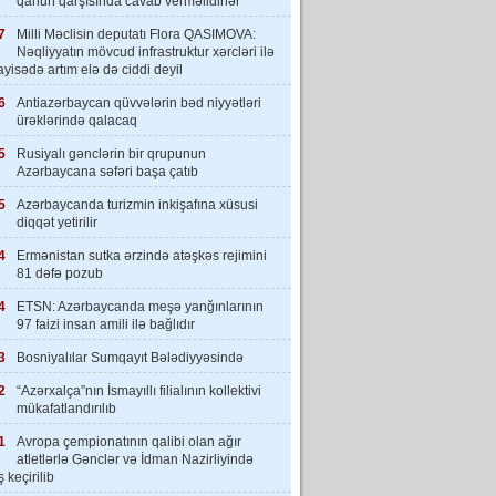
qanun qarşısında cavab verməlidirlər”
7
Milli Məclisin deputatı Flora QASIMOVA:
Nəqliyyatın mövcud infrastruktur xərcləri ilə
yisədə artım elə də ciddi deyil
6
Antiazərbaycan qüvvələrin bəd niyyətləri
ürəklərində qalacaq
5
Rusiyalı gənclərin bir qrupunun
Azərbaycana səfəri başa çatıb
5
Azərbaycanda turizmin inkişafına xüsusi
diqqət yetirilir
4
Ermənistan sutka ərzində atəşkəs rejimini
81 dəfə pozub
4
ETSN: Azərbaycanda meşə yanğınlarının
97 faizi insan amili ilə bağlıdır
3
Bosniyalılar Sumqayıt Bələdiyyəsində
2
“Azərxalça”nın İsmayıllı filialının kollektivi
mükafatlandırılıb
1
Avropa çempionatının qalibi olan ağır
atletlərlə Gənclər və İdman Nazirliyində
 keçirilib