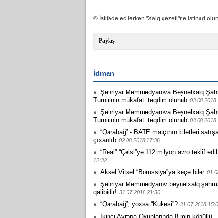
© İstifadə edilərkən "Xalq qəzeti"nə istinad olun
Paylaş
İdman
Şəhriyar Məmmədyarova Beynəlxalq Şah
Turnirinin mükafatı təqdim olunub
03.08.2018 
Şəhriyar Məmmədyarova Beynəlxalq Şah
Turnirinin mükafatı təqdim olunub
03.08.2018 
“Qarabağ” - BATE matçının biletləri satış
çıxarılıb
02.08.2018 17:36
“Real” “Çelsi”yə 112 milyon avro təklif edi
12:32
Aksel Vitsel “Borussiya”ya keçə bilər
01.0
Şəhriyar Məmmədyarov beynəlxalq şahmat 
qalibidir!
31.07.2018 21:30
“Qarabağ”, yoxsa “Kukesi”?
31.07.2018 15:
İkinci Avropa Oyunlarında 8 min könüllü