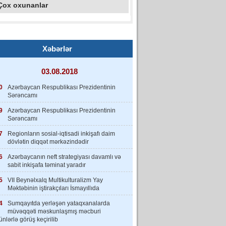
Çox oxunanlar
Xəbərlər
03.08.2018
0
Azərbaycan Respublikası Prezidentinin
Sərəncamı
9
Azərbaycan Respublikası Prezidentinin
Sərəncamı
7
Regionların sosial-iqtisadi inkişafı daim
dövlətin diqqət mərkəzindədir
6
Azərbaycanın neft strategiyası davamlı və
sabit inkişafa təminat yaradır
5
VII Beynəlxalq Multikulturalizm Yay
Məktəbinin iştirakçıları İsmayıllıda
4
Sumqayıtda yerləşən yataqxanalarda
müvəqqəti məskunlaşmış məcburi
nlərlə görüş keçirilib