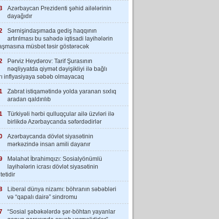
3
Azərbaycan Prezidenti şəhid ailələrinin
dayağıdır
2
Sərnişindaşımada gediş haqqının
artırılması bu sahədə iqtisadi layihələrin
laşmasına müsbət təsir göstərəcək
2
Pərviz Heydərov: Tarif Şurasının
nəqliyyatda qiymət dəyişikliyi ilə bağlı
rı inflyasiyaya səbəb olmayacaq
1
Zabrat istiqamətində yolda yaranan sıxlıq
aradan qaldırılıb
1
Türkiyəli hərbi qulluqçular ailə üzvləri ilə
birlikdə Azərbaycanda səfərdədirlər
0
Azərbaycanda dövlət siyasətinin
mərkəzində insan amili dayanır
9
Məlahət İbrahimqızı: Sosialyönümlü
layihələrin icrası dövlət siyasətinin
tetidir
8
Liberal dünya nizamı: böhranın səbəbləri
və “qapalı dairə” sindromu
7
“Sosial şəbəkələrdə şər-böhtan yayanlar