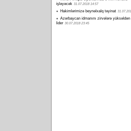
işləyəcək
31.07.2018 14:57
Hakimlərimizə beynəlxalq təyinat
31.07.20
Azərbaycan idmanını zirvələrə yüksəldən
lider
30.07.2018 23:45