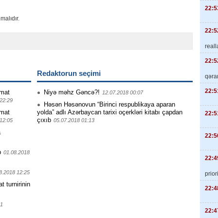
22:5
malıdır.
22:5
real
22:5
Redaktorun seçimi
qəra
22:5
mat
Niyə məhz Gəncə?!
12.07.2018 00:07
22:29
Həsən Həsənovun “Birinci respublikaya aparan
mat
yolda” adlı Azərbaycan tarixi oçerkləri kitabı çapdan
22:5
çıxıb
12:05
05.07.2018 01:13
a
22:5
b
01.08.2018
22:4
8.2018 12:25
priori
turnirinin
22:4
01
22:4