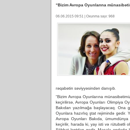
“Bizim Avropa Oyunlarına münasibəti
06.06.2015 09:51 | Oxunma sayı: 968
rəqabətin səviyyəsindən danışıb.
“Bizim Avropa Oyunlarına münasibətimiz
keçirilirsə, Avropa Oyunları Olimpiya Oy
Bakıdan yazılmağa başlayacaq. Ona görə
Oyunlara hazırlıq ştat rejimində gedir. Ye
Avropa Oyunları Bakıda, ümumdünya 
keçirilir, harada ki, yay isti və rütubətli
Söhbət lentdən gedir. Məsələ ondadır ki