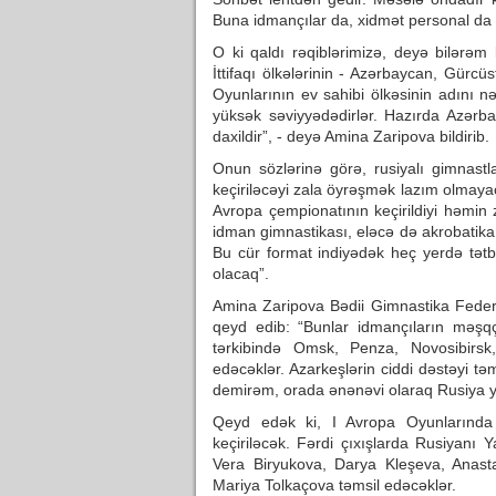
Buna idmançılar da, xidmət personal da h
O ki qaldı rəqiblərimizə, deyə bilərəm
İttifaqı ölkələrinin - Azərbaycan, Gürc
Oyunlarının ev sahibi ölkəsinin adını 
yüksək səviyyədədirlər. Hazırda Azərba
daxildir”, - deyə Amina Zaripova bildirib.
Onun sözlərinə görə, rusiyalı gimnastl
keçiriləcəyi zala öyrəşmək lazım olmay
Avropa çempionatının keçirildiyi həmin 
idman gimnastikası, eləcə də akrobatika 
Bu cür format indiyədək heç yerdə tətb
olacaq”.
Amina Zaripova Bədii Gimnastika Feder
qeyd edib: “Bunlar idmançıların məşqçi
tərkibində Omsk, Penza, Novosibirsk,
edəcəklər. Azarkeşlərin ciddi dəstəyi tə
demirəm, orada ənənəvi olaraq Rusiya yı
Qeyd edək ki, I Avropa Oyunlarında 
keçiriləcək. Fərdi çıxışlarda Rusiyanı
Vera Biryukova, Darya Kleşeva, Anast
Mariya Tolkaçova təmsil edəcəklər.