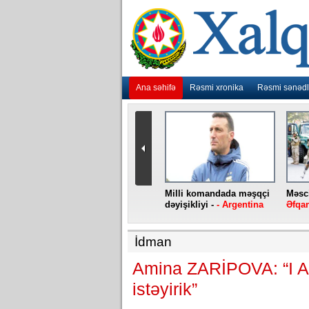
Ana səhifə
Rəsmi xronika
Rəsmi sənədl
urlar
“Ebola” virusu yenidən
Milli komandada məşqçi
Məsci
aniya
baş qaldırıb -
- Konqo
dəyişikliyi -
- Argentina
Əfqan
İdman
Amina ZARİPOVA: “I Av
istəyirik”