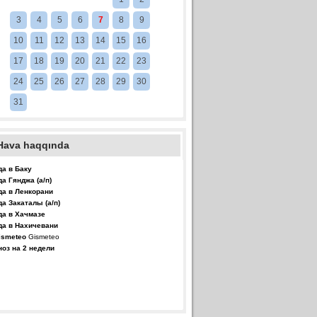
3
4
5
6
7
8
9
10
11
12
13
14
15
16
17
18
19
20
21
22
23
24
25
26
27
28
29
30
31
Hava haqqında
да в Баку
да Гянджа (а/п)
да в Ленкорани
да Закаталы (а/п)
да в Хачмазе
да в Нахичевани
Gismeteo
ноз на 2 недели