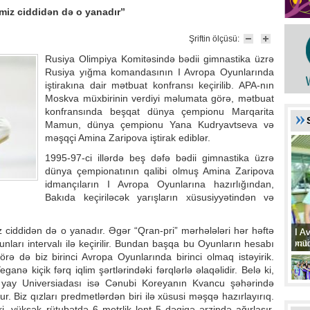
miz ciddidən də o yanadır”
Şriftin ölçüsü:
Rusiya Olimpiya Komitəsində bədii gimnastika üzrə
Rusiya yığma komandasının I Avropa Oyunlarında
iştirakına dair mətbuat konfransı keçirilib. APA-nın
Moskva müxbirinin verdiyi məlumata görə, mətbuat
konfransında beşqat dünya çempionu Marqarita
Mamun, dünya çempionu Yana Kudryavtseva və
məşqçi Amina Zaripova iştirak ediblər.
1995-97-ci illərdə beş dəfə bədii gimnastika üzrə
dünya çempionatının qalibi olmuş Amina Zaripova
idmançıların I Avropa Oyunlarına hazırlığından,
Bakıda keçiriləcək yarışların xüsusiyyətindən və
 ciddidən də o yanadır. Əgər “Qran-pri” mərhələləri hər həftə
I A
I A
xat
müd
unları intervalı ilə keçirilir. Bundan başqa bu Oyunların hesabı
 də biz birinci Avropa Oyunlarında birinci olmaq istəyirik.
ganə kiçik fərq iqlim şərtlərindəki fərqlərlə əlaqəlidir. Belə ki,
yay Universiadası isə Cənubi Koreyanın Kvancu şəhərində
 olur. Biz qızları predmetlərdən biri ilə xüsusi məşqə hazırlayırıq.
, yüksək rütubətdə 6 metrlik lent 5 dəqiqə ərzində ağırlaşır.