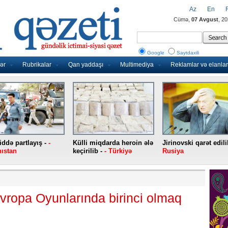
Az
En
Cümə,
07 Avgust
, 2
Google
Saytdaxili
ər
Rubrikalar
Qan yaddaşı
Multimediya
Reklamlar və elanlar
ddə partlayış -
-
Külli miqdarda heroin ələ
Jirinovski qarət edili
ıstan
keçirilib -
- Türkiyə
Rusiya
ropa Oyunlarında birinci olmaq