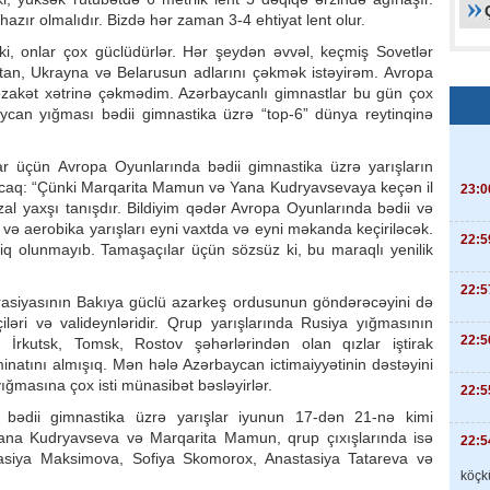
azır olmalıdır. Bizdə hər zaman 3-4 ehtiyat lent olur.
 ki, onlar çox güclüdürlər. Hər şeydən əvvəl, keçmiş Sovetlər
üstan, Ukrayna və Belarusun adlarını çəkmək istəyirəm. Avropa
nəzakət xətrinə çəkmədim. Azərbaycanlı gimnastlar bu gün çox
ycan yığması bədii gimnastika üzrə “top-6” dünya reytinqinə
ar üçün Avropa Oyunlarında bədii gimnastika üzrə yarışların
acaq: “Çünki Marqarita Mamun və Yana Kudryavsevaya keçən il
23:0
zal yaxşı tanışdır. Bildiyim qədər Avropa Oyunlarında bədii və
və aerobika yarışları eyni vaxtda və eyni məkanda keçiriləcək.
22:5
iq olunmayıb. Tamaşaçılar üçün sözsüz ki, bu maraqlı yenilik
22:5
asiyasının Bakıya güclü azarkeş ordusunun göndərəcəyini də
ləri və valideynləridir. Qrup yarışlarında Rusiya yığmasının
22:5
 İrkutsk, Tomsk, Rostov şəhərlərindən olan qızlar iştirak
minatını almışıq. Mən hələ Azərbaycan ictimaiyyətinin dəstəyini
ğmasına çox isti münasibət bəsləyirlər.
22:5
bədii gimnastika üzrə yarışlar iyunun 17-dən 21-nə kimi
 Yana Kudryavseva və Marqarita Mamun, qrup çıxışlarında isə
22:5
asiya Maksimova, Sofiya Skomorox, Anastasiya Tatareva və
köçkü