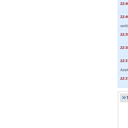
22:4
22:4
veril
22:3
22:3
22:3
Azər
22:3