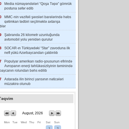
0
Media nümayəndələri “Qoşa Təpə” gömrük
postuna səfər edib
0
MMC-nin vəzifəli şəxsləri barələrində həbs
qətimkan tədbiri seçilməklə axtarışa
iblər
9
Şabranda 26 kilometr uzunluğunda
avtomobil yolu yenidən qurulur
8
SOCAR-ın Türkiyədəki “Star” zavoduna ilk
neft yükü Azərbaycandan çatdırılıb
7
Populyar amerikan radio-şousunun efirində
Avropanın enerji təhlükəsizliyinin təminində
baycanın rolundan bəhs edilib
7
Astarada ilin birinci yarısının nəticələri
müzakirə olunub
Təqvim
August, 2026
Mon
Tue
Wed
Thu
Fri
Sat
Sun
1
2