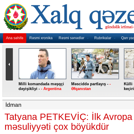
Ana səhifə
Rəsmi xronika
Rəsmi sənədlər
Rubrikalar
Qan ya
nidən
Milli komandada məşqçi
Məsciddə partlayış -
-
Külli
nqo
dəyişikliyi -
- Argentina
Əfqanıstan
keçiri
İdman
Tatyana PETKEVİÇ: İlk Avropa 
məsuliyyəti çox böyükdür