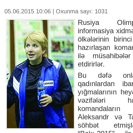
05.06.2015 10:06 | Oxunma sayı: 1031
Rusiya Olimp
informasiya xidm
ölkələrinin biri
hazırlaşan koman
ilə müsahibələ
etdirirlər.
Bu dəfə onla
qadınlardan iba
yığmalarının heyə
vəzifələri 
komandaların
Aleksandr və Ta
söhbət etmişl