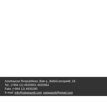
Azərbaycan Respublikası, Bakı ş., Bülbül prospekti, 18.
Tel.: (+994 12) 4935903; 4935964
Faks: (+994 12) 4930280
E-mail:
info@xalqqazeti.com
;
xalqqazeti@gmail.com