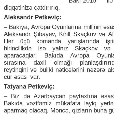
“Bakı-2015” ilə
diqqətinizə çatdırırıq.
Aleksandr Petkeviç:
– Bakıya, Avropa Oyunlarına millinin əsas
Aleksandr Şibayev, Kirill Skaçkov və A
Hər üçü komanda yarışlarında işti
birincilikdə isə yalnız Skaçkov v
aparacaqlar. Bakıda Avropa Oyunla
sırasına daxil olmağı planlaşdırırı
reytinqini və builki nəticələrini nəzərə 
cür əsas var.
Tatyana Petkeviç:
– Biz də Azərbaycan paytaxtına əsas
Bakıda vəzifəmiz mükafata layiq yerl
aparmaq olacaq. Məncə, qızların buna gü