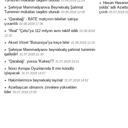
Turnirinin mükafatı təqdim olunub
03.08.2018 22:29
Həsən Həsənovu
Şəhriyar Məmmədyarova Beynəlxalq Şahmat
yolda” adlı Azərb
Turnirinin mükafatı təqdim olunub
çıxıb
03.08.2018 12:05
05.07.2018 0
“Qarabağ” - BATE matçının biletləri satışa
çıxarılıb
02.08.2018 17:36
“Real” “Çelsi”yə 112 milyon avro təklif edib
01.08.2018
12:32
Aksel Vitsel “Borussiya”ya keçə bilər
01.08.2018 12:25
Şəhriyar Məmmədyarov beynəlxalq şahmat turnirinin
qalibidir!
31.07.2018 21:30
“Qarabağ”, yoxsa “Kukesi”?
31.07.2018 15:01
İkinci Avropa Oyunlarında 8 min könüllü
işləyəcək
31.07.2018 14:57
Hakimlərimizə beynəlxalq təyinat
31.07.2018 14:52
Azərbaycan idmanını zirvələrə yüksəldən
lider
30.07.2018 23:45