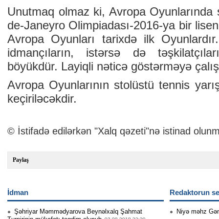
Unutmaq olmaz ki, Avropa Oyunlarında şə
de-Janeyro Olimpiadası-2016-ya bir lise
Avropa Oyunları tarixdə ilk Oyunlardı
idmançıların, istərsə də təşkilatçıla
böyükdür. Layiqli nəticə göstərməyə çalış
Avropa Oyunlarının stolüstü tennis yarı
keçiriləcəkdir.
© İstifadə edilərkən "Xalq qəzeti"nə istinad olunm
Paylaş
İdman
Redaktorun se
Şəhriyar Məmmədyarova Beynəlxalq Şahmat
Niyə məhz Gə