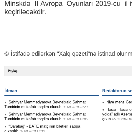
Minskdə II Avropa Oyunları 2019-cu il 
keçiriləcəkdir.
© İstifadə edilərkən "Xalq qəzeti"nə istinad olunm
Paylaş
İdman
Redaktorun se
Şəhriyar Məmmədyarova Beynəlxalq Şahmat
Niyə məhz Gə
Turnirinin mükafatı təqdim olunub
03.08.2018 22:29
Həsən Həsənovu
Şəhriyar Məmmədyarova Beynəlxalq Şahmat
yolda” adlı Azərb
Turnirinin mükafatı təqdim olunub
çıxıb
03.08.2018 12:05
05.07.2018 0
“Qarabağ” - BATE matçının biletləri satışa
çıxarılıb
02.08.2018 17:36