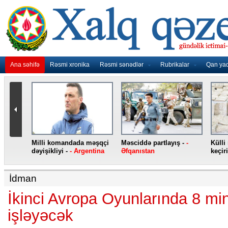
Ana səhifə
Rəsmi xronika
Rəsmi sənədlər
Rubrikalar
Qan ya
nidən
Milli komandada məşqçi
Məsciddə partlayış -
-
Külli
nqo
dəyişikliyi -
- Argentina
Əfqanıstan
keçiri
İdman
İkinci Avropa Oyunlarında 8 mi
işləyəcək