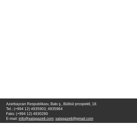
Azərbaycan Respublikası, Bakı ş., Bülbül prospekti, 18.
Tel.: (+994 12) 4935903; 4935964
Faks: (+994 12) 4930280
E-mail:
info@xalqqazeti.com
;
xalqqazeti@gmail.com