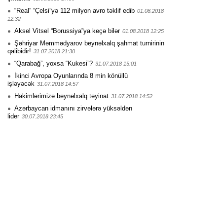
“Real” “Çelsi”yə 112 milyon avro təklif edib
01.08.2018
12:32
Aksel Vitsel “Borussiya”ya keçə bilər
01.08.2018 12:25
Şəhriyar Məmmədyarov beynəlxalq şahmat turnirinin
qalibidir!
31.07.2018 21:30
“Qarabağ”, yoxsa “Kukesi”?
31.07.2018 15:01
İkinci Avropa Oyunlarında 8 min könüllü
işləyəcək
31.07.2018 14:57
Hakimlərimizə beynəlxalq təyinat
31.07.2018 14:52
Azərbaycan idmanını zirvələrə yüksəldən
lider
30.07.2018 23:45