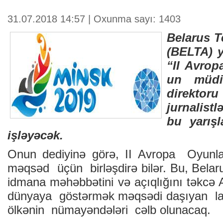
31.07.2018 14:57 | Oxunma sayı: 1403
Belarus T
(BELTA) y
“II Avrop
un müdir
direktor
jurnalistl
bu yarışl
işləyəcək.
Onun dediyinə görə, II Avropa Oyunlar
məqsəd üçün birləşdirə bilər. Bu, Belaru
idmana məhəbbətini və açıqlığını təkcə
dünyaya göstərmək məqsədi daşıyan lay
ölkənin nümayəndələri cəlb olunacaq.