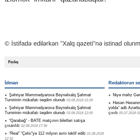
© İstifadə edilərkən "Xalq qəzeti"nə istinad olunm
Paylaş
İdman
Redaktorun se
Şəhriyar Məmmədyarova Beynəlxalq Şahmat
Niyə məhz Gə
Turnirinin mükafatı təqdim olunub
03.08.2018 22:29
Həsən Həsənovu
Şəhriyar Məmmədyarova Beynəlxalq Şahmat
yolda” adlı Azərb
Turnirinin mükafatı təqdim olunub
çıxıb
03.08.2018 12:05
05.07.2018 0
“Qarabağ” - BATE matçının biletləri satışa
çıxarılıb
02.08.2018 17:36
“Real” “Çelsi”yə 112 milyon avro təklif edib
01.08.2018
12:32