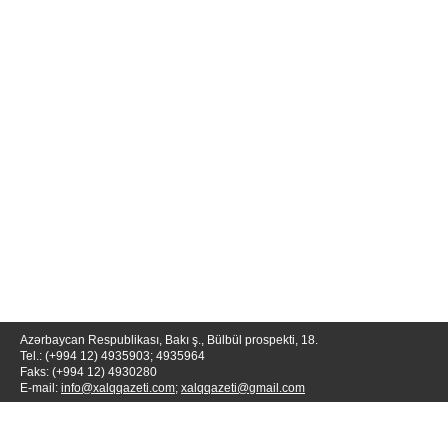
Azərbaycan Respublikası, Bakı ş., Bülbül prospekti, 18.
Tel.: (+994 12) 4935903; 4935964
Faks: (+994 12) 4930280
E-mail:
info@xalqqazeti.com
;
xalqqazeti@gmail.com