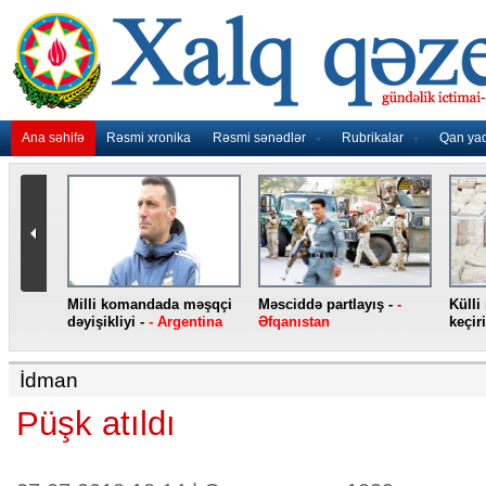
Ana səhifə
Rəsmi xronika
Rəsmi sənədlər
Rubrikalar
Qan ya
nidən
Milli komandada məşqçi
Məsciddə partlayış -
-
Külli
nqo
dəyişikliyi -
- Argentina
Əfqanıstan
keçiri
İdman
Püşk atıldı