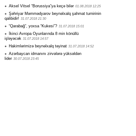
Aksel Vitsel “Borussiya”ya keçə bilər
01.08.2018 12:25
Şəhriyar Məmmədyarov beynəlxalq şahmat turnirinin
qalibidir!
31.07.2018 21:30
“Qarabağ”, yoxsa “Kukesi”?
31.07.2018 15:01
İkinci Avropa Oyunlarında 8 min könüllü
işləyəcək
31.07.2018 14:57
Hakimlərimizə beynəlxalq təyinat
31.07.2018 14:52
Azərbaycan idmanını zirvələrə yüksəldən
lider
30.07.2018 23:45