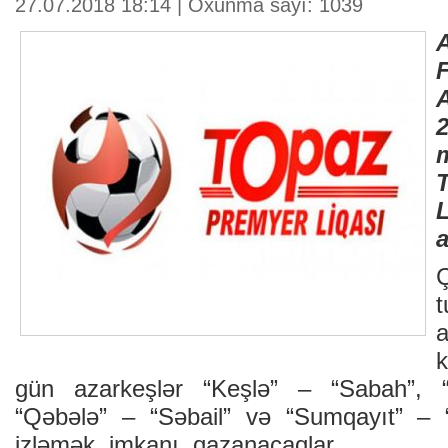
27.07.2018 18:14 | Oxunma sayı: 1039
F
a
k
gün azarkeşlər “Keşlə” – “Sabah”, “
“Qəbələ” – “Səbail” və “Sumqayıt” – “
izləmək imkanı qazanacaqlar.