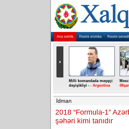
Ana səhifə
Rəsmi xronika
Rəsmi sənədl
urlar
“Ebola” virusu yenidən
Milli komandada məşqçi
Məsci
aniya
baş qaldırıb -
- Konqo
dəyişikliyi -
- Argentina
Əfqan
İdman
2018 “Formula-1” Azərb
şəhəri kimi tanıdır