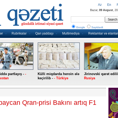
Az
En
Bazar,
09 Avgust
, 2
Google
Saytdaxili
ər
Rubrikalar
Qan yaddaşı
Multimediya
Reklamlar və elanlar
ddə partlayış -
-
Külli miqdarda heroin ələ
Jirinovski qarət edili
ıstan
keçirilib -
- Türkiyə
Rusiya
aycan Qran-prisi Bakını artıq F1