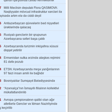
qanun qarşısında cavab verməlidirlər”
7
Milli Məclisin deputatı Flora QASIMOVA:
Nəqliyyatın mövcud infrastruktur xərcləri ilə
yisədə artım elə də ciddi deyil
6
Antiazərbaycan qüvvələrin bəd niyyətləri
ürəklərində qalacaq
5
Rusiyalı gənclərin bir qrupunun
Azərbaycana səfəri başa çatıb
5
Azərbaycanda turizmin inkişafına xüsusi
diqqət yetirilir
4
Ermənistan sutka ərzində atəşkəs rejimini
81 dəfə pozub
4
ETSN: Azərbaycanda meşə yanğınlarının
97 faizi insan amili ilə bağlıdır
3
Bosniyalılar Sumqayıt Bələdiyyəsində
2
“Azərxalça”nın İsmayıllı filialının kollektivi
mükafatlandırılıb
1
Avropa çempionatının qalibi olan ağır
atletlərlə Gənclər və İdman Nazirliyində
 keçirilib