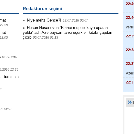
22:4
Redaktorun seçimi
22:4
mat
Niyə məhz Gəncə?!
12.07.2018 00:07
22:29
veril
Həsən Həsənovun “Birinci respublikaya aparan
mat
yolda” adlı Azərbaycan tarixi oçerkləri kitabı çapdan
22:3
çıxıb
12:05
05.07.2018 01:13
a
22:3
b
01.08.2018
22:3
8.2018 12:25
Azər
turnirinin
22:3
01
18 14:52