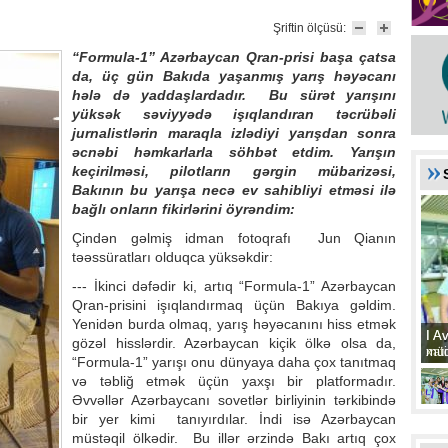
Şriftin ölçüsü:
“Formula-1” Azərbaycan Qran-prisi başa çatsa
da, üç gün Bakıda yaşanmış yarış həyəcanı
hələ də yaddaşlardadır. Bu sürət yarışını
yüksək səviyyədə işıqlandıran təcrübəli
jurnalistlərin maraqla izlədiyi yarışdan sonra
əcnəbi həmkarlarla söhbət etdim. Yarışın
keçirilməsi, pilotların gərgin mübarizəsi,
Bakının bu yarışa necə ev sahibliyi etməsi ilə
bağlı onların fikirlərini öyrəndim:
Çindən gəlmiş idman fotoqrafı Jun Qianın
təəssüratları olduqca yüksəkdir:
--- İkinci dəfədir ki, artıq “Formula-1” Azərbaycan
Qran-prisini işıqlandırmaq üçün Bakıya gəldim.
Yenidən burda olmaq, yarış həyəcanını hiss etmək
I A
I A
gözəl hisslərdir. Azərbaycan kiçik ölkə olsa da,
xat
müd
“Formula-1” yarışı onu dünyaya daha çox tanıtmaq
və təbliğ etmək üçün yaxşı bir platformadır.
Əvvəllər Azərbaycanı sovetlər birliyinin tərkibində
bir yer kimi tanıyırdılar. İndi isə Azərbaycan
müstəqil ölkədir. Bu illər ərzində Bakı artıq çox