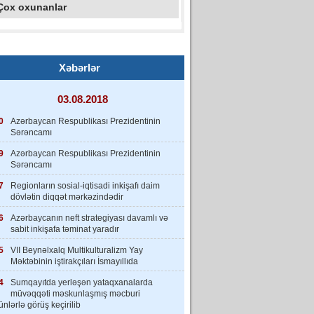
Çox oxunanlar
Xəbərlər
03.08.2018
0
Azərbaycan Respublikası Prezidentinin
Sərəncamı
9
Azərbaycan Respublikası Prezidentinin
Sərəncamı
7
Regionların sosial-iqtisadi inkişafı daim
dövlətin diqqət mərkəzindədir
6
Azərbaycanın neft strategiyası davamlı və
sabit inkişafa təminat yaradır
5
VII Beynəlxalq Multikulturalizm Yay
Məktəbinin iştirakçıları İsmayıllıda
4
Sumqayıtda yerləşən yataqxanalarda
müvəqqəti məskunlaşmış məcburi
nlərlə görüş keçirilib