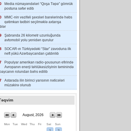
0
Media nümayəndələri “Qoşa Təpə” gömrük
postuna səfər edib
0
MMC-nin vəzifəli şəxsləri barələrində həbs
qətimkan tədbiri seçilməklə axtarışa
iblər
9
Şabranda 26 kilometr uzunluğunda
avtomobil yolu yenidən qurulur
8
SOCAR-ın Türkiyədəki “Star” zavoduna ilk
neft yükü Azərbaycandan çatdırılıb
7
Populyar amerikan radio-şousunun efirində
Avropanın enerji təhlükəsizliyinin təminində
baycanın rolundan bəhs edilib
7
Astarada ilin birinci yarısının nəticələri
müzakirə olunub
Təqvim
August, 2026
Mon
Tue
Wed
Thu
Fri
Sat
Sun
1
2