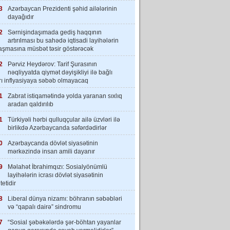
3
Azərbaycan Prezidenti şəhid ailələrinin
dayağıdır
2
Sərnişindaşımada gediş haqqının
artırılması bu sahədə iqtisadi layihələrin
laşmasına müsbət təsir göstərəcək
2
Pərviz Heydərov: Tarif Şurasının
nəqliyyatda qiymət dəyişikliyi ilə bağlı
rı inflyasiyaya səbəb olmayacaq
1
Zabrat istiqamətində yolda yaranan sıxlıq
aradan qaldırılıb
1
Türkiyəli hərbi qulluqçular ailə üzvləri ilə
birlikdə Azərbaycanda səfərdədirlər
0
Azərbaycanda dövlət siyasətinin
mərkəzində insan amili dayanır
9
Məlahət İbrahimqızı: Sosialyönümlü
layihələrin icrası dövlət siyasətinin
tetidir
8
Liberal dünya nizamı: böhranın səbəbləri
və “qapalı dairə” sindromu
7
“Sosial şəbəkələrdə şər-böhtan yayanlar