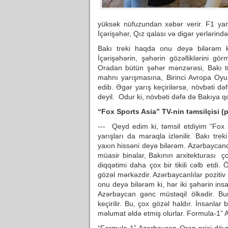
yüksək nüfuzundan xəbər verir. F1 yar
İçərişəhər, Qız qalası və digər yerlərind
Bakı treki haqda onu deyə bilərəm ki
İçərişəhərin, şəhərin gözəlliklərini g
Oradan bütün şəhər mənzərəsi, Bakı tre
mahnı yarışmasına, Birinci Avropa Oyun
edib. Əgər yarış keçirilərsə, növbəti 
deyil. Odur ki, növbəti dəfə də Bakıya 
“Fox Sports Asia” TV-nin təmsilçisi 
--- Qeyd edim ki, təmsil etdiyim “Fox 
yarışları da maraqla izlənilir. Bakı tre
yaxın hissəni deyə bilərəm. Azərbaycan
müasir binalar, Bakının arxitekturası ç
diqqətimi daha çox bir tikili cəlb etd
gözəl mərkəzdir. Azərbaycanlılar pozitiv
onu deyə bilərəm ki, hər iki şəhərin ins
Azərbaycan gənc müstəqil ölkədir. Bu
keçirilir. Bu, çox gözəl haldır. İnsan
məlumat əldə etmiş olurlar. Formula-1” 