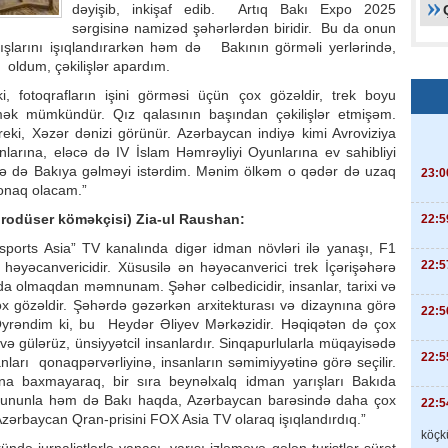
dəyişib, inkişaf edib. Artıq Bakı Expo 2025
sərgisinə namizəd şəhərlərdən biridir. Bu da onun
ışlarını işıqlandırarkən həm də Bakının görməli yerlərində,
ə oldum, çəkilişlər apardım.
, fotoqrafların işini görməsi üçün çox gözəldir, trek boyu
örmək mümkündür. Qız qalasının başından çəkilişlər etmişəm.
ki, Xəzər dənizi görünür. Azərbaycan indiyə kimi Avroviziya
larına, eləcə də IV İslam Həmrəyliyi Oyunlarına ev sahibliyi
dəfə də Bakıya gəlməyi istərdim. Mənim ölkəm o qədər də uzaq
23:0
qonaq olacam.”
(prodüser köməkçisi) Zia-ul Raushan:
22:5
sports Asia” TV kanalında digər idman növləri ilə yanaşı, F1
22:5
ki həyəcanvericidir. Xüsusilə ən həyəcanverici trek İçərişəhərə
da olmaqdan məmnunam. Şəhər cəlbedicidir, insanlar, tarixi və
ox gözəldir. Şəhərdə gəzərkən arxitekturası və dizaynına görə
22:5
i. Öyrəndim ki, bu Heydər Əliyev Mərkəzidir. Həqiqətən də çox
 və gülərüz, ünsiyyətcil insanlardır. Sinqapurlularla müqayisədə
22:5
anları qonaqpərvərliyinə, insanların səmimiyyətinə görə seçilir.
na baxmayaraq, bir sıra beynəlxalq idman yarışları Bakıda
lar bununla həm də Bakı haqda, Azərbaycan barəsində daha çox
22:5
Azərbaycan Qran-prisini FOX Asia TV olaraq işıqlandırdıq.”
köçkü