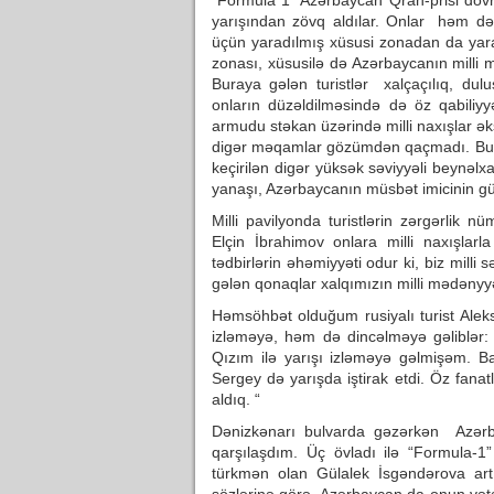
“Formula 1” Azərbaycan Qran-prisi dövrün
yarışından zövq aldılar. Onlar həm də 
üçün yaradılmış xüsusi zonadan da yarar
zonası, xüsusilə də Azərbaycanın milli 
Buraya gələn turistlər xalçaçılıq, dulus
onların düzəldilməsində də öz qabiliyyə
armudu stəkan üzərində milli naxışlar ək
digər məqamlar gözümdən qaçmadı. Bu, bi
keçirilən digər yüksək səviyyəli beynəl
yanaşı, Azərbaycanın müsbət imicinin g
Milli pavilyonda turistlərin zərgərlik
Elçin İbrahimov onlara milli naxışlar
tədbirlərin əhəmiyyəti odur ki, biz milli
gələn qonaqlar xalqımızın milli mədənyyət
Həmsöhbət olduğum rusiyalı turist Aleks
izləməyə, həm də dincəlməyə gəliblər: “
Qızım ilə yarışı izləməyə gəlmişəm. B
Sergey də yarışda iştirak etdi. Öz fanat
aldıq. “
Dənizkənarı bulvarda gəzərkən Azərb
qarşılaşdım. Üç övladı ilə “Formula-1
türkmən olan Gülalek İsgəndərova artıq