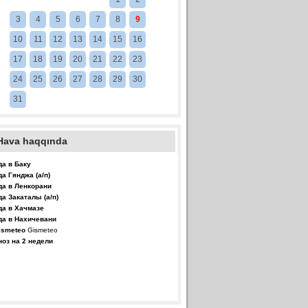
3
4
5
6
7
8
9
10
11
12
13
14
15
16
17
18
19
20
21
22
23
24
25
26
27
28
29
30
31
Hava haqqında
да в Баку
да Гянджа (а/п)
да в Ленкорани
да Закаталы (а/п)
да в Хачмазе
да в Нахичевани
Gismeteo
ноз на 2 недели