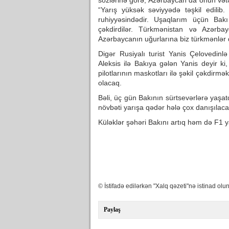
sözlərinə görə, Azərbaycan da onun vətən
“Yarış yüksək səviyyədə təşkil edilib.
ruhiyyəsindədir. Uşaqlarım üçün Bakı
çəkdirdilər. Türkmənistan və Azərbay
Azərbaycanın uğurlarına biz türkmənlər d
Digər Rusiyalı turist Yanis Çeloved
Aleksis ilə Bakıya gələn Yanis deyir 
pilotlarının maskotları ilə şəkil çəkdir
olacaq.
Bəli, üç gün Bakının sürtsevərlərə yaşat
növbəti yarışa qədər hələ çox danışılaca
Küləklər şəhəri Bakını artıq həm də F1 yarı
© İstifadə edilərkən "Xalq qəzeti"nə istinad olun
Paylaş