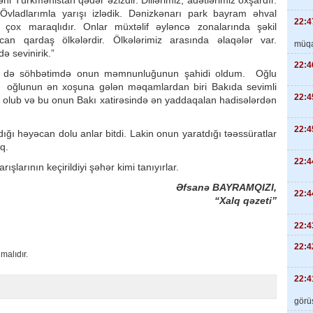
i Türkmənistan qədər əzizdir. Dillərimiz, adətlərimiz oxşardır.
 Övladlarımla yarışı izlədik. Dənizkənarı park bayram əhval
22:4
 çox maraqlıdır. Onlar müxtəlif əyləncə zonalarında şəkil
can qardaş ölkələrdir. Ölkələrimiz arasında əlaqələr var.
müqa
ə sevinirik.”
22:4
inlə də söhbətimdə onun məmnunluğunun şahidi oldum. Oğlu
ki, oğlunun ən xoşuna gələn məqamlardan biri Bakıda sevimli
22:4
mək olub və bu onun Bakı xatirəsində ən yaddaqalan hadisələrdən
22:4
dığı həyəcan dolu anlar bitdi. Lakin onun yaratdığı təəssüratlar
q.
22:4
şlarının keçirildiyi şəhər kimi tanıyırlar.
Əfsanə BAYRAMQIZI,
22:4
“Xalq qəzeti”
22:4
22:4
malıdır.
22:4
görüş