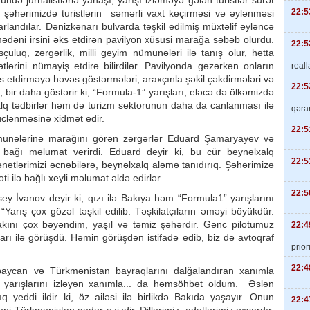
də jurnalistlərlə yanaşı, yarışı izləməyə gələn turistlər sürət
22:5
şəhərimizdə turistlərin səmərli vaxt keçirməsi və əylənməsi
landılar. Dənizkənarı bulvarda təşkil edilmiş müxtəlif əyləncə
mədəni irsini əks etdirən pavilyon xüsusi marağa səbəb olurdu.
22:5
çuluq, zərgərlik, milli geyim nümunələri ilə tanış olur, hətta
tlərini nümayiş etdirə bilirdilər. Pavilyonda gəzərkən onların
real
s etdirməyə həvəs göstərmələri, araxçınla şəkil çəkdirmələri və
22:5
r daha göstərir ki, “Formula-1” yarışları, eləcə də ölkəmizdə
xalq tədbirlər həm də turizm sektorunun daha da canlanması ilə
qəra
üclənməsinə xidmət edir.
22:5
 nümunələrinə marağını görən zərgərlər Eduard Şamaryayev və
la bağı məlumat verirdi. Eduard deyir ki, bu cür beynəlxalq
22:5
 sənətlərimizi əcnəbilərə, beynəlxalq aləmə tanıdırıq. Şəhərimizə
i ilə bağlı xeyli məlumat əldə edirlər.
22:5
ey İvanov deyir ki, qızı ilə Bakıya həm “Formula1” yarışlarını
Yarış çox gözəl təşkil edilib. Təşkilatçıların əməyi böyükdür.
akını çox bəyəndim, yaşıl və təmiz şəhərdir. Gənc pilotumuz
22:4
ları ilə görüşdü. Həmin görüşdən istifadə edib, biz də avtoqraf
priori
22:4
aycan və Türkmənistan bayraqlarını dalğalandıran xanımla
” yarışlarını izləyən xanımla... da həmsöhbət oldum. Əslən
 yeddi ildir ki, öz ailəsi ilə birlikdə Bakıda yaşayır. Onun
22:4