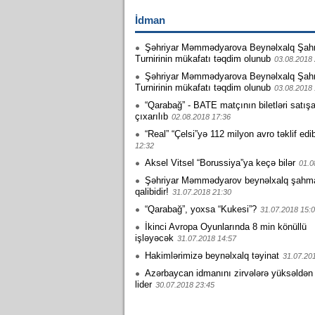
İdman
Şəhriyar Məmmədyarova Beynəlxalq Şah
Turnirinin mükafatı təqdim olunub
03.08.2018 
Şəhriyar Məmmədyarova Beynəlxalq Şah
Turnirinin mükafatı təqdim olunub
03.08.2018 
“Qarabağ” - BATE matçının biletləri satış
çıxarılıb
02.08.2018 17:36
“Real” “Çelsi”yə 112 milyon avro təklif edi
12:32
Aksel Vitsel “Borussiya”ya keçə bilər
01.0
Şəhriyar Məmmədyarov beynəlxalq şahmat 
qalibidir!
31.07.2018 21:30
“Qarabağ”, yoxsa “Kukesi”?
31.07.2018 15:
İkinci Avropa Oyunlarında 8 min könüllü
işləyəcək
31.07.2018 14:57
Hakimlərimizə beynəlxalq təyinat
31.07.20
Azərbaycan idmanını zirvələrə yüksəldən
lider
30.07.2018 23:45