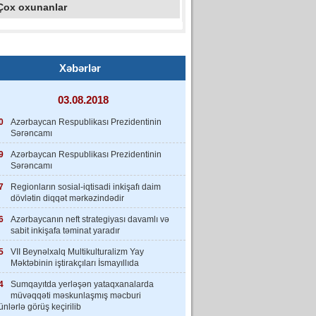
Çox oxunanlar
Xəbərlər
03.08.2018
0
Azərbaycan Respublikası Prezidentinin
Sərəncamı
9
Azərbaycan Respublikası Prezidentinin
Sərəncamı
7
Regionların sosial-iqtisadi inkişafı daim
dövlətin diqqət mərkəzindədir
6
Azərbaycanın neft strategiyası davamlı və
sabit inkişafa təminat yaradır
5
VII Beynəlxalq Multikulturalizm Yay
Məktəbinin iştirakçıları İsmayıllıda
4
Sumqayıtda yerləşən yataqxanalarda
müvəqqəti məskunlaşmış məcburi
nlərlə görüş keçirilib