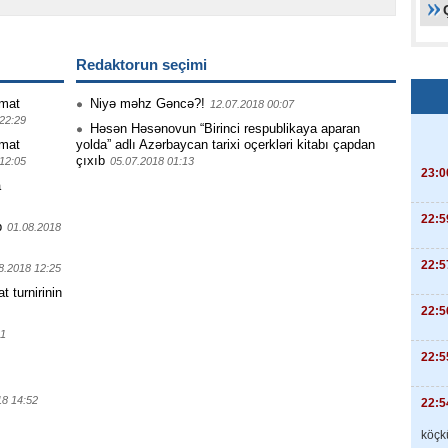
Redaktorun seçimi
mat
Niyə məhz Gəncə?!
12.07.2018 00:07
22:29
Həsən Həsənovun “Birinci respublikaya aparan
mat
yolda” adlı Azərbaycan tarixi oçerkləri kitabı çapdan
çıxıb
12:05
05.07.2018 01:13
23:0
a
22:5
b
01.08.2018
22:5
8.2018 12:25
turnirinin
22:5
01
22:5
18 14:52
22:5
köçkü