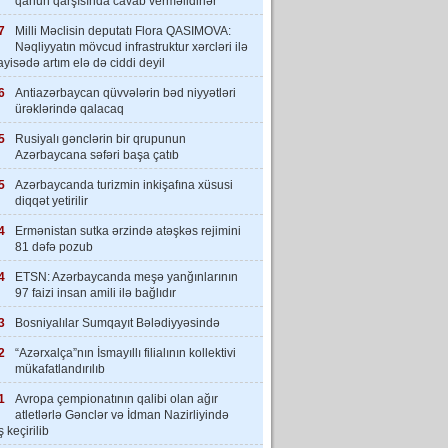
qanun qarşısında cavab verməlidirlər”
7
Milli Məclisin deputatı Flora QASIMOVA:
Nəqliyyatın mövcud infrastruktur xərcləri ilə
yisədə artım elə də ciddi deyil
6
Antiazərbaycan qüvvələrin bəd niyyətləri
ürəklərində qalacaq
5
Rusiyalı gənclərin bir qrupunun
Azərbaycana səfəri başa çatıb
5
Azərbaycanda turizmin inkişafına xüsusi
diqqət yetirilir
4
Ermənistan sutka ərzində atəşkəs rejimini
81 dəfə pozub
4
ETSN: Azərbaycanda meşə yanğınlarının
97 faizi insan amili ilə bağlıdır
3
Bosniyalılar Sumqayıt Bələdiyyəsində
2
“Azərxalça”nın İsmayıllı filialının kollektivi
mükafatlandırılıb
1
Avropa çempionatının qalibi olan ağır
atletlərlə Gənclər və İdman Nazirliyində
 keçirilib