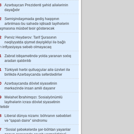
3
Azərbaycan Prezidenti şəhid ailələrinin
dayağıdır
2
Sərnişindaşımada gediş haqqının
artırılması bu sahədə iqtisadi layihələrin
laşmasına müsbət təsir göstərəcək
2
Pərviz Heydərov: Tarif Şurasının
nəqliyyatda qiymət dəyişikliyi ilə bağlı
rı inflyasiyaya səbəb olmayacaq
1
Zabrat istiqamətində yolda yaranan sıxlıq
aradan qaldırılıb
1
Türkiyəli hərbi qulluqçular ailə üzvləri ilə
birlikdə Azərbaycanda səfərdədirlər
0
Azərbaycanda dövlət siyasətinin
mərkəzində insan amili dayanır
9
Məlahət İbrahimqızı: Sosialyönümlü
layihələrin icrası dövlət siyasətinin
tetidir
8
Liberal dünya nizamı: böhranın səbəbləri
və “qapalı dairə” sindromu
7
“Sosial şəbəkələrdə şər-böhtan yayanlar