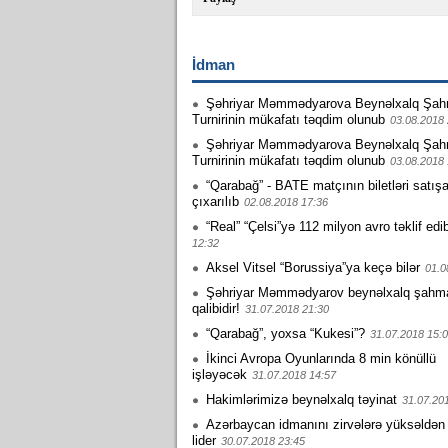
İdman
Şəhriyar Məmmədyarova Beynəlxalq Şah
Turnirinin mükafatı təqdim olunub
03.08.2018 
Şəhriyar Məmmədyarova Beynəlxalq Şah
Turnirinin mükafatı təqdim olunub
03.08.2018 
“Qarabağ” - BATE matçının biletləri satış
çıxarılıb
02.08.2018 17:36
“Real” “Çelsi”yə 112 milyon avro təklif edi
12:32
Aksel Vitsel “Borussiya”ya keçə bilər
01.0
Şəhriyar Məmmədyarov beynəlxalq şahmat 
qalibidir!
31.07.2018 21:30
“Qarabağ”, yoxsa “Kukesi”?
31.07.2018 15:
İkinci Avropa Oyunlarında 8 min könüllü
işləyəcək
31.07.2018 14:57
Hakimlərimizə beynəlxalq təyinat
31.07.20
Azərbaycan idmanını zirvələrə yüksəldən
lider
30.07.2018 23:45