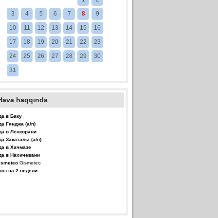
3
4
5
6
7
8
9
10
11
12
13
14
15
16
17
18
19
20
21
22
23
24
25
26
27
28
29
30
31
Hava haqqında
да в Баку
да Гянджа (а/п)
да в Ленкорани
да Закаталы (а/п)
да в Хачмазе
да в Нахичевани
Gismeteo
ноз на 2 недели