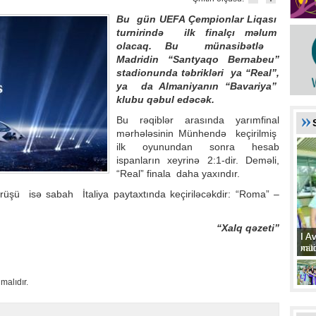
Bu gün UEFA Çempionlar Liqası
turnirində ilk finalçı məlum
olacaq. Bu münasibətlə
Madridin “Santyaqo Bernabeu”
stadionunda təbrikləri ya “Real”,
ya da Almaniyanın “Bavariya”
klubu qəbul edəcək.
Bu rəqiblər arasında yarımfinal
mərhələsinin Münhendə keçirilmiş
ilk oyunundan sonra hesab
ispanların xeyrinə 2:1-dir. Deməli,
“Real” finala daha yaxındır.
rüşü isə sabah İtaliya paytaxtında keçiriləcəkdir: “Roma” –
“Xalq qəzeti”
I A
I A
xat
müd
malıdır.