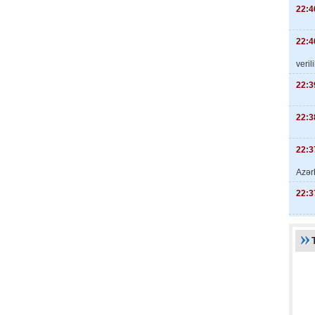
22:4
22:4
veril
22:3
22:3
22:3
Azər
22:3