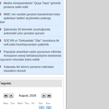
0
Media nümayəndələri “Qoşa Təpə” gömrük
postuna səfər edib
0
MMC-nin vəzifəli şəxsləri barələrində həbs
qətimkan tədbiri seçilməklə axtarışa
iblər
9
Şabranda 26 kilometr uzunluğunda
avtomobil yolu yenidən qurulur
8
SOCAR-ın Türkiyədəki “Star” zavoduna ilk
neft yükü Azərbaycandan çatdırılıb
7
Populyar amerikan radio-şousunun efirində
Avropanın enerji təhlükəsizliyinin təminində
baycanın rolundan bəhs edilib
7
Astarada ilin birinci yarısının nəticələri
müzakirə olunub
Təqvim
August, 2026
Mon
Tue
Wed
Thu
Fri
Sat
Sun
1
2