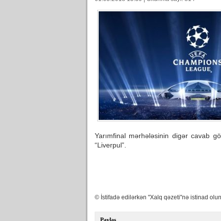
Yarımfinal mərhələsinin digər cavab gö
“Liverpul”.
© İstifadə edilərkən "Xalq qəzeti"nə istinad olun
Paylaş