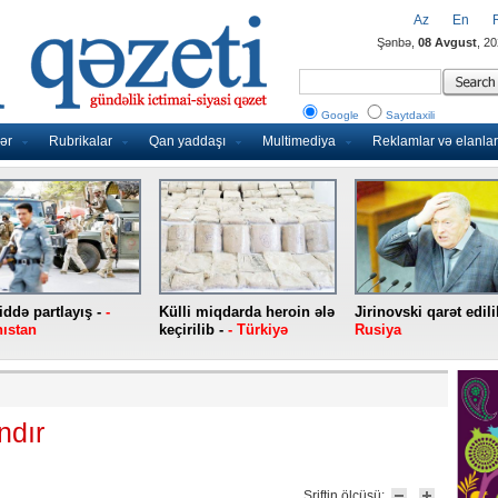
Az
En
Şənbə,
08 Avgust
, 2
Google
Saytdaxili
ər
Rubrikalar
Qan yaddaşı
Multimediya
Reklamlar və elanlar
ddə partlayış -
-
Külli miqdarda heroin ələ
Jirinovski qarət edili
ıstan
keçirilib -
- Türkiyə
Rusiya
ndır
Şriftin ölçüsü: