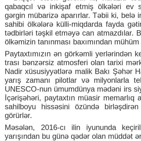
qabaqcıl və inkişaf etmiş ölkələri ev 
gərgin mübarizə aparırlar. Təbii ki, belə i
sahibi ölkələrə külli-miqdarda fayda gəti
tədbirləri təşkil etməyə can atmazdılar. 
ölkəmizin tanınması baxımından mühüm r
Paytaxtımızın ən görkəmli yerlərindən k
trası bənzərsiz atmosferi olan tarixi mər
Nadir xüsusiyyətlərə malik Bakı Şəhər Ha
yarış zamanı pilotlar və milyonlarla te
UNESCO-nun ümumdünya mədəni irs siyah
İçərişəhəri, paytaxtın müasir memarlıq a
sahilboyu hissəsini özündə birləşdirə
görürlər.
Məsələn, 2016-cı ilin iyununda keçiri
yarışından bu günə qədər olan müddət ə