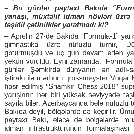
– Bu günlər paytaxt Bakıda “Formul
yanaşı, müxtəlif idman növləri üzrə 
təşkili çətinliklər yaratmadı ki?
– Aprelin 27-də Bakıda “Formula-1” yarışl
gimnastika üzrə nüfuzlu turnir, D
götürmüşdü və üç gün davam edən yarı
yekun vuruldu. Eyni zamanda, “Formula-1” 
günlər Şəmkirdə dünyanın ən adlı-sa
iştirakı ilə mərhum qrossmeyster Vüqar 
həsr edilmiş “Shamkir Chess-2018” super 
yarışların hər biri yüksək səviyyədə təşk
sayıla bilər. Azərbaycanda belə nüfuzlu t
Bakıda deyil, bölgələrdə də keçirilir. Üm
paytaxt Bakı, eləcə də bölgələrdə müa
idman infrastrukturunun formalaşması 