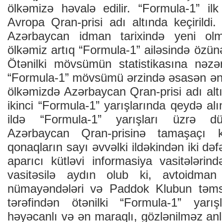
ölkəmizə həvalə edilir. “Formula-1” il
Avropa Qran-prisi adı altında keçirildi
Azərbaycan idman tarixində yeni ol
ölkəmiz artıq “Formula-1” ailəsində özünə l
Ötənilki mövsümün statistikasına nəzər
“Formula-1” mövsümü ərzində əsasən ən
ölkəmizdə Azərbaycan Qran-prisi adı alt
ikinci “Formula-1” yarışlarında qeydə alı
ildə “Formula-1” yarışları üzrə d
Azərbaycan Qran-prisinə tamaşaçı 
qonaqların sayı əvvəlki ildəkindən iki də
aparıcı kütləvi informasiya vasitələrind
vasitəsilə aydın olub ki, avtoidman
nümayəndələri və Paddok Klubun təmsilç
tərəfindən ötənilki “Formula-1” yar
həyəcanlı və ən maraqlı, gözlənilməz anl