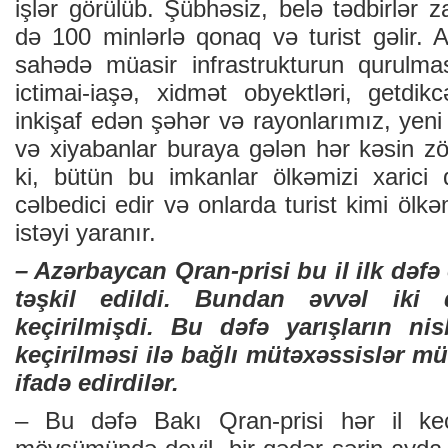
işlər görülüb. Şübhəsiz, belə tədbirlər
də 100 minlərlə qonaq və turist gəlir. 
sahədə müasir infrastrukturun qurulmas
ictimai-iaşə, xidmət obyektləri, getdik
inkişaf edən şəhər və rayonlarımız, yen
və xiyabanlar buraya gələn hər kəsin zö
ki, bütün bu imkanlar ölkəmizi xarici
cəlbedici edir və onlarda turist kimi öl
istəyi yaranır.
– Azərbaycan Qran-prisi bu il ilk dəfə
təşkil edildi. Bundan əvvəl iki
keçirilmişdi. Bu dəfə yarışların n
keçirilməsi ilə bağlı mütəxəssislər m
ifadə edirdilər.
– Bu dəfə Bakı Qran-prisi hər il keçi