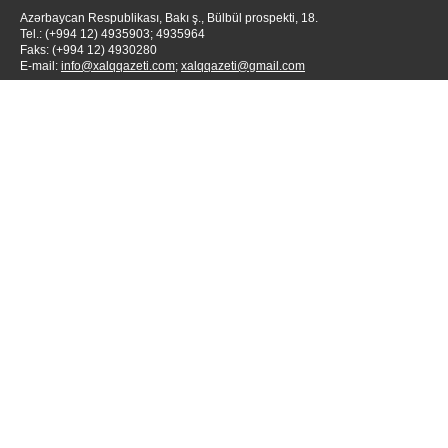
Azərbaycan Respublikası, Bakı ş., Bülbül prospekti, 18.
Tel.: (+994 12) 4935903; 4935964
Faks: (+994 12) 4930280
E-mail:
info@xalqqazeti.com
;
xalqqazeti@gmail.com