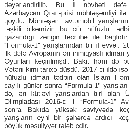
dəyərləndirilib. Bu il növbəti dəf
Azərbaycan Qran-prisi möhtəşəmliyi ilə 
qoydu. Möhtəşəm avtomobil yarışların
təşkili ölkəmizin bu cür nüfuzlu tədbir
qazandığı zəngin təcrübə ilə bağlıdır. 
“Formula-1” yarışlarından bir il əvvəl, 2
ilk dəfə Avropanın ən irimiqyaslı idman y
Oyunları keçirilmişdi. Bakı, həm də b
Vətəni kimi tarixə düşdü. 2017-ci ildə is
nüfuzlu idman tədbiri olan İslam Həmr
sayılı günlər sonra “Formula-1” yarışları
də, ən kütləvi yarışlardan biri ola
Olimpiadası 2016-cı il “Formula-1” Av
sonra Bakıda yüksək səviyyədə keçir
yarışların eyni bir şəhərdə ardıcıl keç
böyük məsuliyyət tələb edir.