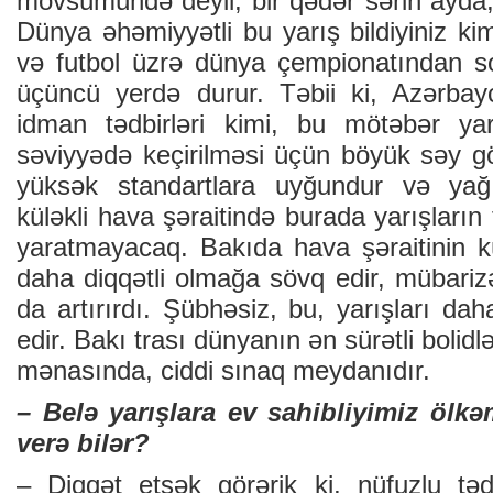
mövsümündə deyil, bir qədər sərin ayda, a
Dünya əhəmiyyətli bu yarış bildiyiniz ki
və futbol üzrə dünya çempionatından s
üçüncü yerdə durur. Təbii ki, Azərbayc
idman tədbirləri kimi, bu mötəbər y
səviyyədə keçirilməsi üçün böyük səy gö
yüksək standartlara uyğundur və yağ
küləkli hava şəraitində burada yarışların t
yaratmayacaq. Bakıda hava şəraitinin kül
daha diqqətli olmağa sövq edir, mübarizə
da artırırdı. Şübhəsiz, bu, yarışları da
edir. Bakı trası dünyanın ən sürətli bolidl
mənasında, ciddi sınaq meydanıdır.
– Belə yarışlara ev sahibliyimiz ölkə
verə bilər?
– Diqqət etsək görərik ki, nüfuzlu tə