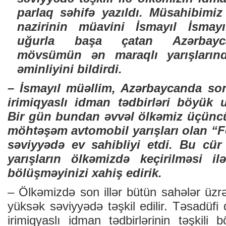
parlaq səhifə yazıldı. Müsahibimi
nazirinin müavini İsmayıl İsmayı
uğurla başa çatan Azərbayca
mövsümün ən maraqlı yarışlarınd
əminliyini bildirdi.
– İsmayıl müəllim, Azərbaycanda son
irimiqyaslı idman tədbirləri böyük uğ
Bir gün bundan əvvəl ölkəmiz üçünc
möhtəşəm avtomobil yarışları olan “
səviyyədə ev sahibliyi etdi. Bu cür
yarışların ölkəmizdə keçirilməsi ilə 
bölüşməyinizi xahiş edirik.
– Ölkəmizdə son illər bütün sahələr üzrə
yüksək səviyyədə təşkil edilir. Təsadüfi 
irimiqyaslı idman tədbirlərinin təşkili