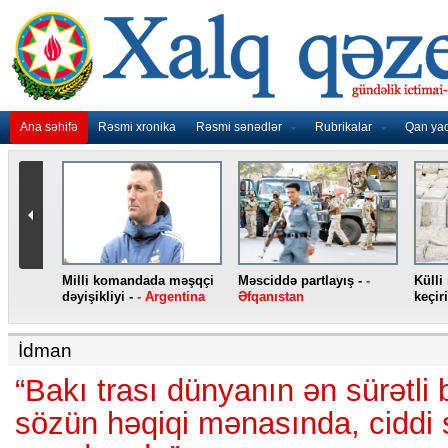
Ana səhifə
Rəsmi xronika
Rəsmi sənədlər
Rubrikalar
Qan ya
nidən
Milli komandada məşqçi
Məsciddə partlayış -
-
Külli
nqo
dəyişikliyi -
- Argentina
Əfqanıstan
keçiril
İdman
“Bakı trası dünyanın ən sürətli b
sözün həqiqi mənasında, ciddi 