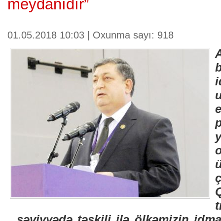
meydanıdır”
01.05.2018 10:03 | Oxunma sayı: 918
səviyyədə təşkili ilə ölkəmizin idm