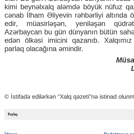
kimi beynəlxalq aləmdə böyük nüfuz qa
cənab İlham Əliyevin rəhbərliyi altında ö
edir, müasirləşən, yeniləşən qüdrətl
Azərbaycan bu gün dünyanın bütün sahəl
edən ölkəsi imicini qazanıb. Xalqımız
parlaq olacağına əmindir.
Müsa
© İstifadə edilərkən "Xalq qəzeti"nə istinad olunm
Paylaş