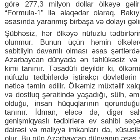
görə 277,3 milyon dollar ölkəyə gəlir
“Formula-1” ilə əlaqədar olaraq, Bakıya
əsasında yaranmış birbaşa və dolayı gəlirl
Şübhəsiz, hər ölkəyə nüfuzlu tədbirlərin 
olunmur. Bunun üçün həmin ölkələrd
sabitliyin davamlı olması əsas şərtlərdən
Azərbaycan dünyada ən təhlükəsiz və s
kimi tanınır. Təsadüfi deyildir ki, ölkəm
nüfuzlu tədbirlərdə iştirakçı dövlətlə
nəticə təmin edilir. Ölkəmiz müxtəlif xalqla
və dostluq şəraitində yaşadığı, sülh, ə
olduğu, insan hüquqlarının qorunduğu
tanınır. İdman, eləcə də, digər sah
genişmiqyaslı tədbirlərə ev sahibi seçə
dairəsi və maliyyə imkanları da, xüsusi
olur. Bu gün Azərbaycan dünyanın əsas s