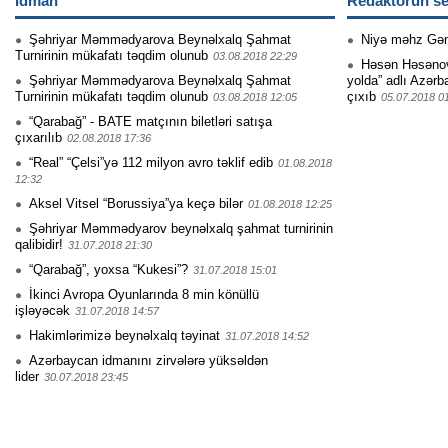
İdman
Redaktorun se
Şəhriyar Məmmədyarova Beynəlxalq Şahmat
Niyə məhz Gə
Turnirinin mükafatı təqdim olunub
03.08.2018 22:29
Həsən Həsənovu
Şəhriyar Məmmədyarova Beynəlxalq Şahmat
yolda” adlı Azərb
Turnirinin mükafatı təqdim olunub
çıxıb
03.08.2018 12:05
05.07.2018 0
“Qarabağ” - BATE matçının biletləri satışa
çıxarılıb
02.08.2018 17:36
“Real” “Çelsi”yə 112 milyon avro təklif edib
01.08.2018
12:32
Aksel Vitsel “Borussiya”ya keçə bilər
01.08.2018 12:25
Şəhriyar Məmmədyarov beynəlxalq şahmat turnirinin
qalibidir!
31.07.2018 21:30
“Qarabağ”, yoxsa “Kukesi”?
31.07.2018 15:01
İkinci Avropa Oyunlarında 8 min könüllü
işləyəcək
31.07.2018 14:57
Hakimlərimizə beynəlxalq təyinat
31.07.2018 14:52
Azərbaycan idmanını zirvələrə yüksəldən
lider
30.07.2018 23:45