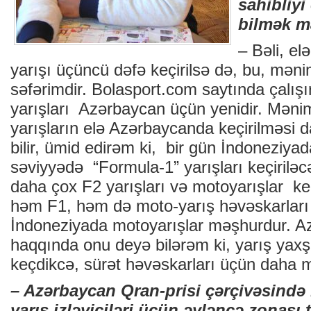
sahibliyi 
bilmək ma
– Bəli, el
yarışı üçüncü dəfə keçirilsə də, bu, məni
səfərimdir. Bolasport.com saytında çalı
yarışları Azərbaycan üçün yenidir. Mənim
yarışların elə Azərbaycanda keçirilməsi 
bilir, ümid edirəm ki, bir gün İndoneziya
səviyyədə “Formula-1” yarışları keçiril
daha çox F2 yarışları və motoyarışlar keç
həm F1, həm də moto-yarış həvəskarları 
İndoneziyada motoyarışlar məşhurdur. A
haqqında onu deyə bilərəm ki, yarış yaxşı t
keçdikcə, sürət həvəskarları üçün daha m
– Azərbaycan Qran-prisi çərçivəsində bu
yarış izləyiciləri üçün əyləncə zonası t