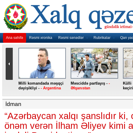
Ana səhifə
Rəsmi xronika
Rəsmi sənədlər
Rubrikalar
Qan ya
nidən
Milli komandada məşqçi
Məsciddə partlayış -
-
Külli
nqo
dəyişikliyi -
- Argentina
Əfqanıstan
keçiri
İdman
“Azərbaycan xalqı şanslıdır ki
önəm verən İlham Əliyev kimi açı