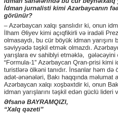
idman sahələrində bu cür beynəlxalq ya
İdman jurnalisti kimi Azərbaycanın fəa
görünür?
– Azərbaycan xalqı şanslıdır ki, onun i
İlham Əliyev kimi açıqfikirli və iradəli Pre
olmasaydı, bu cür böyük idman yarışını 
səviyyədə təşkil etmək olmazdı. Azərbay
yarışlara ev sahiblyi etməklə, gələcəyin
“Formula-1” Azərbaycan Qran-prisi kimi i
turistlərə ölkəni tanıdır. İnsanlar həm də
adət-ənənələri, Bakı haqqında məlumat alı
Azərbaycan xalqı xoşbəxtdir ki, onun Ba
idman yarışlarını təşkil edən güclü lideri v
Əfsanə BAYRAMQIZI,
“Xalq qəzeti”