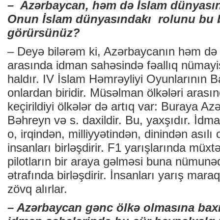
– Azərbaycan, həm də İslam dünyasını
Onun İslam dünyasındakı rolunu bu
görürsünüz?
– Deyə bilərəm ki, Azərbaycanın həm də İ
arasında idman sahəsində fəallıq nümayi
haldır. IV İslam Həmrəyliyi Oyunlarının B
onlardan biridir. Müsəlman ölkələri arasın
keçirildiyi ölkələr də artıq var: Buraya 
Bəhreyn və s. daxildir. Bu, yaxşıdır. İdm
o, irqindən, milliyyətindən, dinindən asıl
insanları birləşdirir. F1 yarışlarında müxtə
pilotların bir araya gəlməsi buna nümunəd
ətrafında birləşdirir. İnsanları yarış mara
zövq alırlar.
– Azərbaycan gənc ölkə olmasına bax