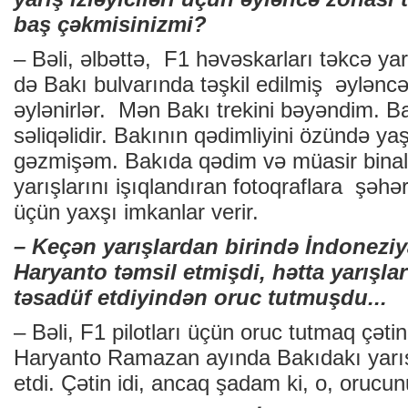
baş çəkmisinizmi?
– Bəli, əlbəttə, F1 həvəskarları təkcə yar
də Bakı bulvarında təşkil edilmiş əylənc
əylənirlər. Mən Bakı trekini bəyəndim. Ba
səliqəlidir. Bakının qədimliyini özündə y
gəzmişəm. Bakıda qədim və müasir binal
yarışlarını işıqlandıran fotoqraflara şəhər
üçün yaxşı imkanlar verir.
– Keçən yarışlardan birində İndoneziy
Haryanto təmsil etmişdi, hətta yarışl
təsadüf etdiyindən oruc tutmuşdu...
– Bəli, F1 pilotları üçün oruc tutmaq çəti
Haryanto Ramazan ayında Bakıdakı yarış
etdi. Çətin idi, ancaq şadam ki, o, orucun