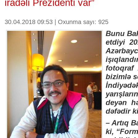
iradəli Prezidenti var”
30.04.2018 09:53 | Oxunma sayı: 925
Bunu Bak
etdiyi 2
Azərbayc
işıqlandı
fotoqraf
bizimlə 
İndiyədə
yarışların
deyən hə
dəfədir k
– Artıq B
ki, “Form