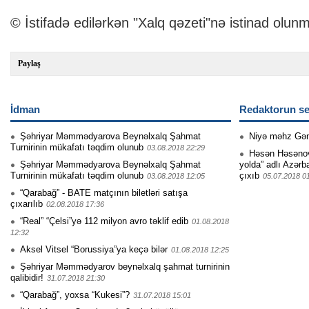
© İstifadə edilərkən "Xalq qəzeti"nə istinad olunm
Paylaş
İdman
Redaktorun se
Şəhriyar Məmmədyarova Beynəlxalq Şahmat
Niyə məhz Gə
Turnirinin mükafatı təqdim olunub
03.08.2018 22:29
Həsən Həsənovu
Şəhriyar Məmmədyarova Beynəlxalq Şahmat
yolda” adlı Azərb
Turnirinin mükafatı təqdim olunub
çıxıb
03.08.2018 12:05
05.07.2018 0
“Qarabağ” - BATE matçının biletləri satışa
çıxarılıb
02.08.2018 17:36
“Real” “Çelsi”yə 112 milyon avro təklif edib
01.08.2018
12:32
Aksel Vitsel “Borussiya”ya keçə bilər
01.08.2018 12:25
Şəhriyar Məmmədyarov beynəlxalq şahmat turnirinin
qalibidir!
31.07.2018 21:30
“Qarabağ”, yoxsa “Kukesi”?
31.07.2018 15:01