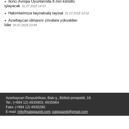
İkinci Avropa Oyunlarında 8 min könüllü
işləyəcək
31.07.2018 14:57
Hakimlərimizə beynəlxalq təyinat
31.07.2018 14:52
Azərbaycan idmanını zirvələrə yüksəldən
lider
30.07.2018 23:45
Azərbaycan Respublikası, Bakı ş., Bülbül prospekti, 18.
Tel.: (+994 12) 4935903; 4935964
Faks: (+994 12) 4930280
E-mail:
info@xalqqazeti.com
;
xalqqazeti@gmail.com