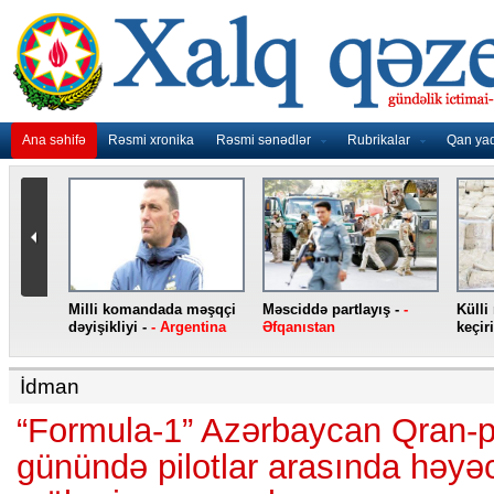
Ana səhifə
Rəsmi xronika
Rəsmi sənədlər
Rubrikalar
Qan ya
nidən
Milli komandada məşqçi
Məsciddə partlayış -
-
Külli
nqo
dəyişikliyi -
- Argentina
Əfqanıstan
keçiri
İdman
“Formula-1” Azərbaycan Qran-pri
günündə pilotlar arasında həyə