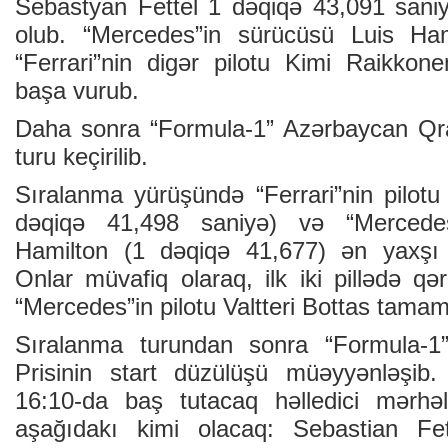
Sebastyan Fettel 1 dəqiqə 43,091 saniyə 
olub. “Mercedes”in sürücüsü Luis Hami
“Ferrari”nin digər pilotu Kimi Raikko
başa vurub.
Daha sonra “Formula-1” Azərbaycan Qra
turu keçirilib.
Sıralanma yürüşündə “Ferrari”nin pilotu
dəqiqə 41,498 saniyə) və “Mercede
Hamilton (1 dəqiqə 41,677) ən yaxşı n
Onlar müvafiq olaraq, ilk iki pillədə qər
“Mercedes”in pilotu Valtteri Bottas tamam
Sıralanma turundan sonra “Formula-1
Prisinin start düzülüşü müəyyənləşib.
16:10-da baş tutacaq həlledici mərhəl
aşağıdakı kimi olacaq: Sebastian Fett