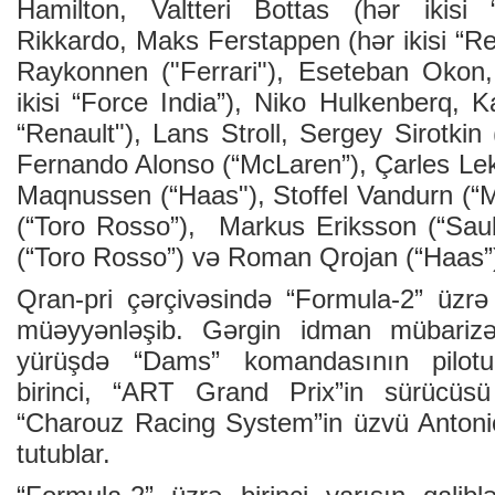
Hamilton, Valtteri Bottas (hər ikisi 
Rikkardo, Maks Ferstappen (hər ikisi “Re
Raykonnen ("Ferrari"), Eseteban Okon
ikisi “Force India”), Niko Hulkenberq, Ka
“Renault"), Lans Stroll, Sergey Sirotkin (
Fernando Alonso (“McLaren”), Çarles Lek
Maqnussen (“Haas"), Stoffel Vandurn (“M
(“Toro Rosso”), Markus Eriksson (“Saub
(“Toro Rosso”) və Roman Qrojan (“Haas”
Qran-pri çərçivəsində “Formula-2” üzrə b
müəyyənləşib. Gərgin idman mübarizə
yürüşdə “Dams” komandasının pilot
birinci, “ART Grand Prix”in sürücüsü
“Charouz Racing System”in üzvü Antoni
tutublar.