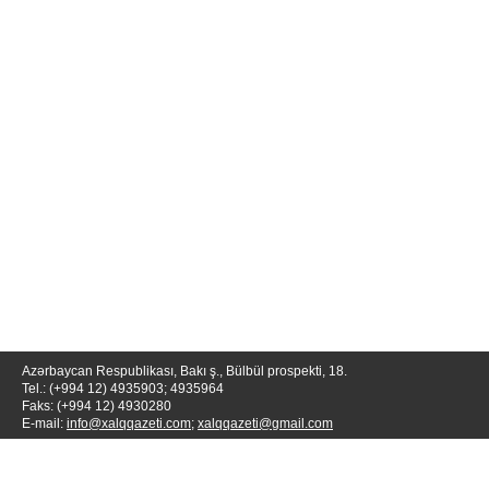
Azərbaycan Respublikası, Bakı ş., Bülbül prospekti, 18.
Tel.: (+994 12) 4935903; 4935964
Faks: (+994 12) 4930280
E-mail:
info@xalqqazeti.com
;
xalqqazeti@gmail.com