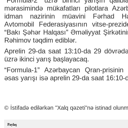
“Formula-2” üzrə birinci yarışın qaliblə
mərasimində mükafatları pilotlara Azə
idman nazirinin müavini Fərhad Ha
Avtomobil Federasiyasının vitse-prezid
“Bakı Şəhər Halqası” Əməliyyat Şirkətinin
Rəhimov təqdim ediblər.
Aprelin 29-da saat 13:10-da 29 dövrədə
üzrə ikinci yarış başlayacaq.
“Formula-1” Azərbaycan Qran-prisinin
əsas yarışı isə aprelin 29-da saat 16:10-
© İstifadə edilərkən "Xalq qəzeti"nə istinad olunm
Paylaş