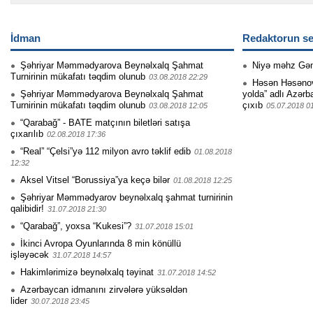
İdman
Redaktorun se
Şəhriyar Məmmədyarova Beynəlxalq Şahmat
Niyə məhz Gə
Turnirinin mükafatı təqdim olunub
03.08.2018 22:29
Həsən Həsənovu
Şəhriyar Məmmədyarova Beynəlxalq Şahmat
yolda” adlı Azərb
Turnirinin mükafatı təqdim olunub
çıxıb
03.08.2018 12:05
05.07.2018 0
“Qarabağ” - BATE matçının biletləri satışa
çıxarılıb
02.08.2018 17:36
“Real” “Çelsi”yə 112 milyon avro təklif edib
01.08.2018
12:32
Aksel Vitsel “Borussiya”ya keçə bilər
01.08.2018 12:25
Şəhriyar Məmmədyarov beynəlxalq şahmat turnirinin
qalibidir!
31.07.2018 21:30
“Qarabağ”, yoxsa “Kukesi”?
31.07.2018 15:01
İkinci Avropa Oyunlarında 8 min könüllü
işləyəcək
31.07.2018 14:57
Hakimlərimizə beynəlxalq təyinat
31.07.2018 14:52
Azərbaycan idmanını zirvələrə yüksəldən
lider
30.07.2018 23:45