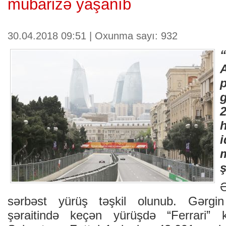
mübarizə yaşanıb
30.04.2018 09:51 | Oxunma sayı: 932
h
ş
sərbəst yürüş təşkil olunub. Gərgi
şəraitində keçən yürüşdə “Ferrari” 