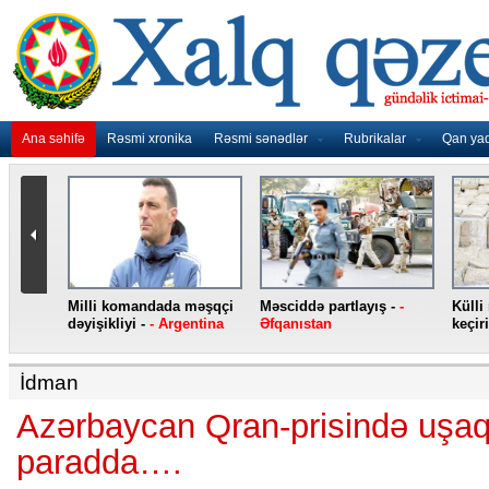
Ana səhifə
Rəsmi xronika
Rəsmi sənədlər
Rubrikalar
Qan ya
nidən
Milli komandada məşqçi
Məsciddə partlayış -
-
Külli
nqo
dəyişikliyi -
- Argentina
Əfqanıstan
keçiri
İdman
Azərbaycan Qran-prisində uşaql
paradda….