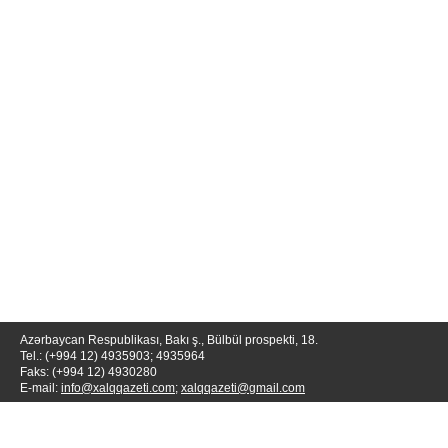
Azərbaycan Respublikası, Bakı ş., Bülbül prospekti, 18.
Tel.: (+994 12) 4935903; 4935964
Faks: (+994 12) 4930280
E-mail:
info@xalqqazeti.com
;
xalqqazeti@gmail.com