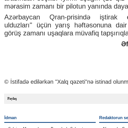
mərasim zamanı bir pilotun yanında day
Azərbaycan Qran-prisində iştirak 
ulduzları" üçün yarış həftəsonuna dair 
görüş zamanı uşaqlara müvafiq tapşırıqlar
Ə
© İstifadə edilərkən "Xalq qəzeti"nə istinad olunm
Paylaş
İdman
Redaktorun se