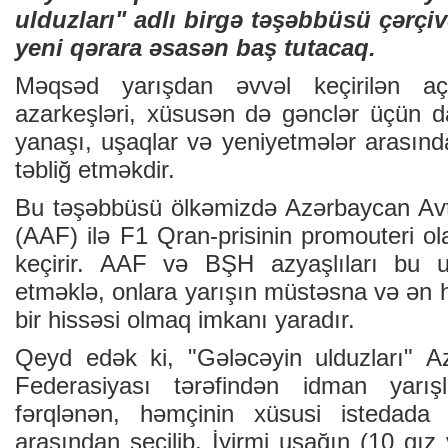
ulduzları" adlı birgə təşəbbüsü çərçi
yeni qərara əsasən baş tutacaq.
Məqsəd yarışdan əvvəl keçirilən aç
azarkeşləri, xüsusən də gənclər üçün 
yanaşı, uşaqlar və yeniyetmələr arasınd
təbliğ etməkdir.
Bu təşəbbüsü ölkəmizdə Azərbaycan Avt
(AAF) ilə F1 Qran-prisinin promouteri o
keçirir. AAF və BŞH azyaşlıları bu un
etməklə, onlara yarışın müstəsna və ən
bir hissəsi olmaq imkanı yaradır.
Qeyd edək ki, "Gələcəyin ulduzları" A
Federasiyası tərəfindən idman yarış
fərqlənən, həmçinin xüsusi istedada 
arasından seçilib. İyirmi uşağın (10 qız 