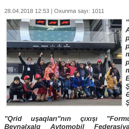
28.04.2018 12:53 | Oxunma sayı: 1011
p
"Qrid uşaqları"nın çıxışı "Form
Beynəlxalq Avtomobil Federasiya