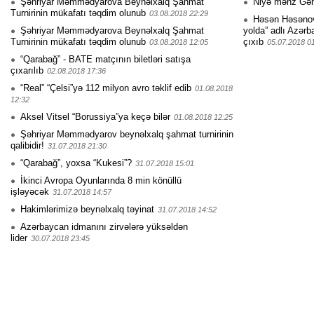
Şəhriyar Məmmədyarova Beynəlxalq Şahmat
Niyə məhz Gə
Turnirinin mükafatı təqdim olunub
03.08.2018 22:29
Həsən Həsənovu
Şəhriyar Məmmədyarova Beynəlxalq Şahmat
yolda” adlı Azərb
Turnirinin mükafatı təqdim olunub
çıxıb
03.08.2018 12:05
05.07.2018 0
“Qarabağ” - BATE matçının biletləri satışa
çıxarılıb
02.08.2018 17:36
“Real” “Çelsi”yə 112 milyon avro təklif edib
01.08.2018
12:32
Aksel Vitsel “Borussiya”ya keçə bilər
01.08.2018 12:25
Şəhriyar Məmmədyarov beynəlxalq şahmat turnirinin
qalibidir!
31.07.2018 21:30
“Qarabağ”, yoxsa “Kukesi”?
31.07.2018 15:01
İkinci Avropa Oyunlarında 8 min könüllü
işləyəcək
31.07.2018 14:57
Hakimlərimizə beynəlxalq təyinat
31.07.2018 14:52
Azərbaycan idmanını zirvələrə yüksəldən
lider
30.07.2018 23:45