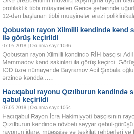
Ölkə prezidentinin müvafiq tapşırığına uyğun olara
profilaktik tibbi müayinələri Gəncə şəhərində uğurl
12-dən başlanan tibbi müayinələr ərazi poliklinikalar
Qobustan rayon Xilmilli kəndində kənd s
ilə görüş keçirildi
07.05.2018 | Oxunma sayı: 1036
Qobustan rayon Xilmilli kəndində RİH başçısı Adil
Məmmədov kənd sakinləri ilə görüş keçirdi. Görüşd
İƏD üzrə nümayəndə Bayramov Adil Şıxbala oğlu 
ərzində kənddə......
Hacıqabul rayonu Qızılburun kəndində 
qəbul keçirildi
07.05.2018 | Oxunma sayı: 1054
Hacıqabul Rayon İcra Hakimiyyəti başçısının ray
Qızılburun kəndində növbəti səyyar qəbul-görüşü k
rayonun idarə, müəssisə və təşkilat rəhbərləri və kə