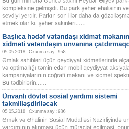
Bu gün minlərlə Gəncə sakini Heydər Əliyev park
kompleksinə gəlmişdi. Bu park şəhər əhalisinin v
sevdiyi yerdir. Parkın son illər daha da gözəlləşmə
etmək olar ki, şəhər sakinləri......
Başlıca hədəf vətəndaşı xidmət məkanın
xidməti vətəndaşın ünvanına çatdırmaqd
05.05.2018 | Oxunma sayı: 958
Əmlak sahibləri üçün qeydiyyat xidmətlərində əlça
və optimallığı təmin edən mobil qeydiyyat aksiyala
kampaniyalarının coğrafi məkanı və xidmət spektri 
Bu tədbirlərin......
Ünvanlı dövlət sosial yardımı sistemi
təkmilləşdiriləcək
05.05.2018 | Oxunma sayı: 986
Əmək və Əhalinin Sosial Müdafiəsi Nazirliyində ün
yardımının alınması üçün müraciət edilməsi, onun