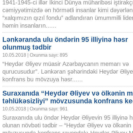
1941-1945-ci illər İkinci Dünya müharibəsi iştirakçı
cəmiyyətimizdə ən hörmətli insanlar kimi dəyərlənd
“xalqımızın qızıl fondu” adlandıran ümummilli lid
həmin insanların......
Lənkəranda ulu öndərin 95 illiyinə həsr
olunmuş tədbir
10.05.2018 | Oxunma sayı: 895
“Heydər Əliyev müasir Azərbaycanın memarı və
qurucusudur”. Lənkəran şəhərindəki Heydər Əliye
konfrans bu mövzuya həsr......
Suraxanıda “Heydər Əliyev və ölkənin mi
təhlükəsizliyi” mövzusunda konfrans keç
10.05.2018 | Oxunma sayı: 961
Suraxanıda ulu öndər Heydər Əliyevin 95 illiyinə 
olunan növbəti tədbir – “Heydər Əliyev və ölkənin m