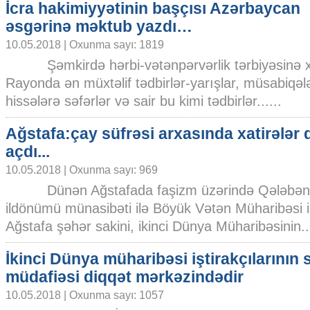
İcra hakimiyyətinin başçısı Azərbaycan
əsgərinə məktub yazdı…
10.05.2018 | Oxunma sayı: 1819
Şəmkirdə hərbi-vətənpərvərlik tərbiyəsinə xüs
Rayonda ən müxtəlif tədbirlər-yarışlar, müsabiqələ
hissələrə səfərlər və sair bu kimi tədbirlər......
Ağstafa:çay süfrəsi arxasında xatirələr d
açdı...
10.05.2018 | Oxunma sayı: 969
Dünən Ağstafada faşizm üzərində Qələbəni
ildönümü münasibəti ilə Böyük Vətən Müharibəsi işt
Ağstafa şəhər sakini, ikinci Dünya Müharibəsinin...
İkinci Dünya müharibəsi iştirakçılarının 
müdafiəsi diqqət mərkəzindədir
10.05.2018 | Oxunma sayı: 1057