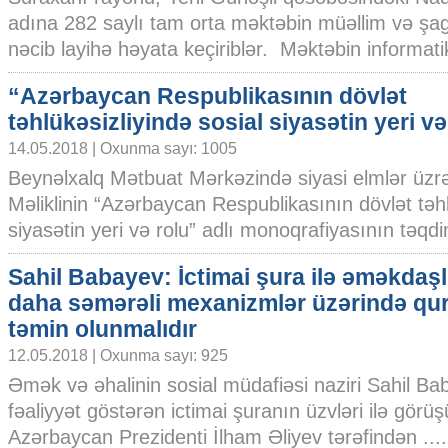
adına 282 saylı tam orta məktəbin müəllim və şagi
nəcib layihə həyata keçiriblər. Məktəbin informatik
“Azərbaycan Respublikasının dövlət
təhlükəsizliyində sosial siyasətin yeri və
14.05.2018 | Oxunma sayı: 1005
Beynəlxalq Mətbuat Mərkəzində siyasi elmlər üzrə
Məliklinin “Azərbaycan Respublikasının dövlət təhl
siyasətin yeri və rolu” adlı monoqrafiyasının təqdim
Sahil Babayev: İctimai şura ilə əməkdaşl
daha səmərəli mexanizmlər üzərində qu
təmin olunmalıdır
12.05.2018 | Oxunma sayı: 925
Əmək və əhalinin sosial müdafiəsi naziri Sahil Ba
fəaliyyət göstərən ictimai şuranın üzvləri ilə görü
Azərbaycan Prezidenti İlham Əliyev tərəfindən ....