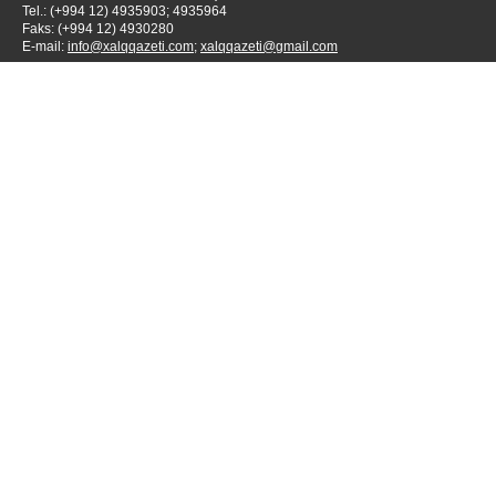
Tel.: (+994 12) 4935903; 4935964
Faks: (+994 12) 4930280
E-mail:
info@xalqqazeti.com
;
xalqqazeti@gmail.com