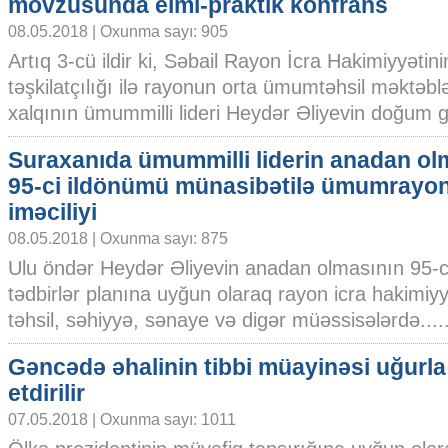
mövzusunda elmi-praktik konfrans
08.05.2018 | Oxunma sayı: 905
Artıq 3-cü ildir ki, Səbail Rayon İcra Hakimiyyətini
təşkilatçılığı ilə rayonun orta ümumtəhsil məktəb
xalqının ümummilli lideri Heydər Əliyevin doğum 
Suraxanıda ümummilli liderin anadan ol
95-ci ildönümü münasibətilə ümumrayo
iməciliyi
08.05.2018 | Oxunma sayı: 875
Ulu öndər Heydər Əliyevin anadan olmasının 95-c
tədbirlər planına uyğun olaraq rayon icra hakimiyyət
təhsil, səhiyyə, sənaye və digər müəssisələrdə.....
Gəncədə əhalinin tibbi müayinəsi uğurl
etdirilir
07.05.2018 | Oxunma sayı: 1011