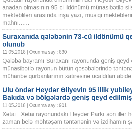
anadan olmasının 95-ci ildönümü münasibətilə silsi
məktəbliləri arasında inşa yazı, musiqi məktəbləri
mahnı......
Suraxanıda qələbənin 73-cü ildönümü q
olunub
11.05.2018 | Oxunma sayı: 830
Qələbə bayramı Suraxanı rayonunda geniş qeyd e
münasibətlə rayonun bütün qəsəbələrində təntənəli 
müharibə qurbanlarının xatirəsinə ucaldılan abidə 
Ulu öndər Heydər Əliyevin 95 illik yubile
Bakıda və bölgələrdə geniş qeyd edilmiş
11.05.2018 | Oxunma sayı: 901
Xətai Xətai rayonundakı Heydər Parkı son illər 
zaman belə möhtəşəm təntənənin və izdihamın şah