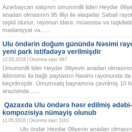
Azərbaycan xalqının ümummilli lideri Heydər Əliy
anadan olmasının 95 illiyi ilə əlaqədar Səbail rayon
təşkil olunur, rayonun idarə, müəssisə və təşkilatla
mədəniyyət və......
Ulu öndərin doğum günündə Nəsimi ra
yeni park istifadəyə verilmişdir
12.05.2018 | Oxunma sayı: 887
Ümummilli lider Heydər Əliyevin anadan olmasının
ildönümü ilə bağlı paytaxtın Nəsimi rayonunda da s
keçirilmişdir. Ümumxalq bayramına çevrilmiş 10
ərazisində......
Qazaxda Ulu öndərə həsr edilmiş ədəbi-
kompozisiya nümayiş olunub
11.05.2018 | Oxunma sayı: 1101
Ulu öndər Heydər Əliyevin anadan olmasının