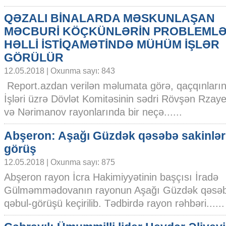
QƏZALI BİNALARDA MƏSKUNLAŞAN
MƏCBURİ KÖÇKÜNLƏRİN PROBLEMLƏ
HƏLLİ İSTİQAMƏTİNDƏ MÜHÜM İŞLƏR
GÖRÜLÜR
12.05.2018 | Oxunma sayı: 843
Report.azdan verilən məlumata görə, qaçqınların
İşləri üzrə Dövlət Komitəsinin sədri Rövşən Rzaye
və Nərimanov rayonlarında bir neçə......
Abşeron: Aşağı Güzdək qəsəbə sakinləri
görüş
12.05.2018 | Oxunma sayı: 875
Abşeron rayon İcra Hakimiyyətinin başçısı İradə
Gülməmmədovanın rayonun Aşağı Güzdək qəsəbə 
qəbul-görüşü keçirilib. Tədbirdə rayon rəhbəri......