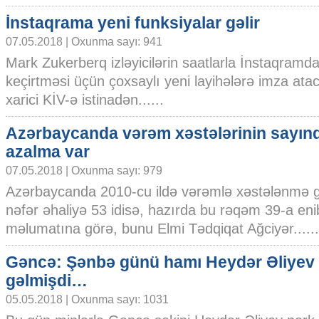
İnstaqrama yeni funksiyalar gəlir
07.05.2018 | Oxunma sayı: 941
Mark Zukerberq izləyicilərin saatlarla İnstaqramda
keçirtməsi üçün çoxsaylı yeni layihələrə imza ata
xarici KİV-ə istinadən......
Azərbaycanda vərəm xəstələrinin sayın
azalma var
07.05.2018 | Oxunma sayı: 979
Azərbaycanda 2010-cu ildə vərəmlə xəstələnmə gö
nəfər əhaliyə 53 idisə, hazırda bu rəqəm 39-a eni
məlumatına görə, bunu Elmi Tədqiqat Ağciyər......
Gəncə: Şənbə günü hamı Heydər Əliyev 
gəlmişdi…
05.05.2018 | Oxunma sayı: 1031