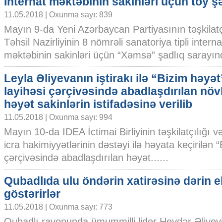
İnternat məktəbinin sakinləri üçün toy şə
11.05.2018 | Oxunma sayı: 839
Mayın 9-da Yeni Azərbaycan Partiyasının təşkilatçı
Təhsil Nazirliyinin 8 nömrəli sanatoriya tipli interna
məktəbinin sakinləri üçün “Xəmsə” şadlıq sarayında
Leyla Əliyevanın iştirakı ilə “Bizim həyət
layihəsi çərçivəsində abadlaşdırılan növ
həyət sakinlərin istifadəsinə verilib
11.05.2018 | Oxunma sayı: 994
Mayın 10-da IDEA İctimai Birliyinin təşkilatçılığı 
icra hakimiyyətlərinin dəstəyi ilə həyata keçirilən 
çərçivəsində abadlaşdırılan həyət......
Qubadlıda ulu öndərin xatirəsinə dərin 
göstərirlər
11.05.2018 | Oxunma sayı: 773
Qubadlı rayonunda ümummilli lider Heydər Əliyev