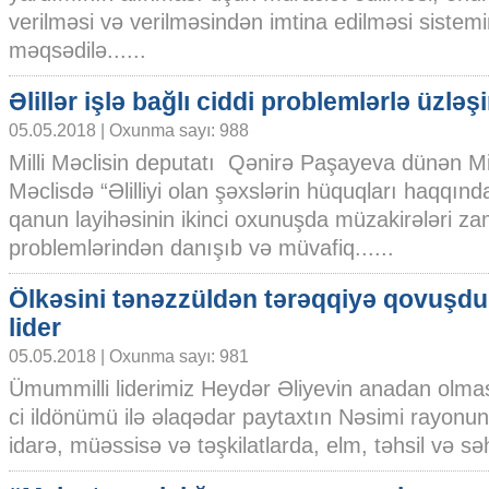
verilməsi və verilməsindən imtina edilməsi sistemin
məqsədilə......
Əlillər işlə bağlı ciddi problemlərlə üzləşi
05.05.2018 | Oxunma sayı: 988
Milli Məclisin deputatı Qənirə Paşayeva dünən Mil
Məclisdə “Əlilliyi olan şəxslərin hüquqları haqqınd
qanun layihəsinin ikinci oxunuşda müzakirələri zam
problemlərindən danışıb və müvafiq......
Ölkəsini tənəzzüldən tərəqqiyə qovuşd
lider
05.05.2018 | Oxunma sayı: 981
Ümummilli liderimiz Heydər Əliyevin anadan olma
ci ildönümü ilə əlaqədar paytaxtın Nəsimi rayonunda 
idarə, müəssisə və təşkilatlarda, elm, təhsil və səh