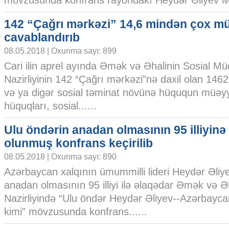
mövzusunda konfrans rayondakı Heydər Əliyev Mə
142 “Çağrı mərkəzi” 14,6 mindən çox mü
cavablandırıb
08.05.2018 | Oxunma sayı: 899
Cari ilin aprel ayında Əmək və Əhalinin Sosial Mü
Nazirliyinin 142 “Çağrı mərkəzi”nə daxil olan 1462
və ya digər sosial təminat növünə hüququn müə
hüquqları, sosial......
Ulu öndərin anadan olmasının 95 illiyinə
olunmuş konfrans keçirilib
08.05.2018 | Oxunma sayı: 890
Azərbaycan xalqının ümummilli lideri Heydər Əliy
anadan olmasının 95 illiyi ilə əlaqədar Əmək və Ə
Nazirliyində “Ulu öndər Heydər Əliyev--Azərbayca
kimi” mövzusunda konfrans......