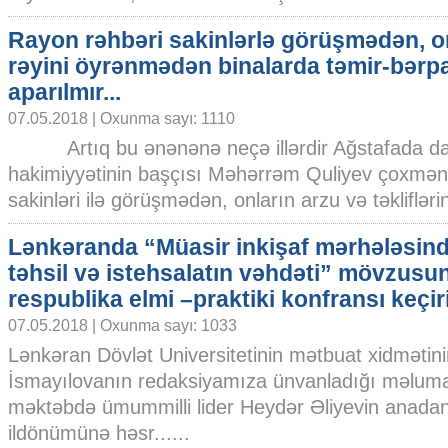
Rayon rəhbəri sakinlərlə görüşmədən, o
rəyini öyrənmədən binalarda təmir-bərpa 
aparılmır...
07.05.2018 | Oxunma sayı: 1110
Artıq bu ənənənə neçə illərdir Ağstafada dav
hakimiyyətinin başçısı Məhərrəm Quliyev çoxmənzi
sakinləri ilə görüşmədən, onların arzu və təkliflərini
Lənkəranda “Müasir inkişaf mərhələsind
təhsil və istehsalatın vəhdəti” mövzusu
respublika elmi –praktiki konfransı keçiri
07.05.2018 | Oxunma sayı: 1033
Lənkəran Dövlət Universitetinin mətbuat xidmətin
İsmayılovanın redaksiyamıza ünvanladığı məlumatda 
məktəbdə ümummilli lider Heydər Əliyevin anadan
ildönümünə həsr......