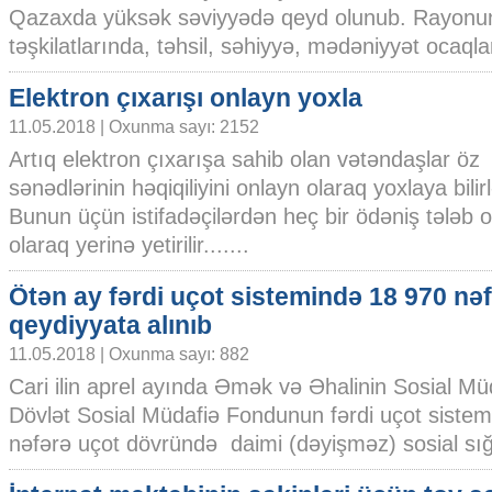
Qazaxda yüksək səviyyədə qeyd olunub. Rayonun
təşkilatlarında, təhsil, səhiyyə, mədəniyyət ocaqlar
Elektron çıxarışı onlayn yoxla
11.05.2018 | Oxunma sayı: 2152
Artıq elektron çıxarışa sahib olan vətəndaşlar öz
sənədlərinin həqiqiliyini onlayn olaraq yoxlaya bilirl
Bunun üçün istifadəçilərdən heç bir ödəniş tələb 
olaraq yerinə yetirilir.......
Ötən ay fərdi uçot sistemində 18 970 nə
qeydiyyata alınıb
11.05.2018 | Oxunma sayı: 882
Cari ilin aprel ayında Əmək və Əhalinin Sosial Müd
Dövlət Sosial Müdafiə Fondunun fərdi uçot sistem
nəfərə uçot dövründə daimi (dəyişməz) sosial sığor