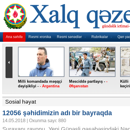
Ana səhifə
Rəsmi xronika
Rəsmi sənədlər
Rubrikalar
Qan ya
ki qarət edilib -
-
Yeni “iPhone”
“Atletiko” Lemarı trans
smartfonları -
- ABŞ
edib -
- İspaniya
Sosial həyat
12056 şəhidimizin adı bir bayraqda
14.05.2018 | Oxunma sayı: 880
Suraxanı rayonu, Yeni Günəşli qəsəbəsindəki Nad