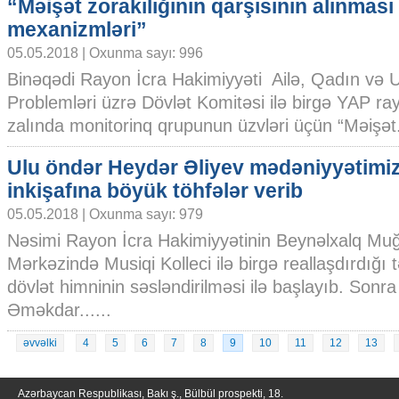
“Məişət zorakılığının qarşısının alınması
mexanizmləri”
05.05.2018 | Oxunma sayı: 996
Binəqədi Rayon İcra Hakimiyyəti Ailə, Qadın və 
Problemləri üzrə Dövlət Komitəsi ilə birgə YAP ray
zalında monitorinq qrupunun üzvləri üçün “Məişət..
Ulu öndər Heydər Əliyev mədəniyyətimiz
inkişafına böyük töhfələr verib
05.05.2018 | Oxunma sayı: 979
Nəsimi Rayon İcra Hakimiyyətinin Beynəlxalq M
Mərkəzində Musiqi Kolleci ilə birgə reallaşdırdığı
dövlət himninin səsləndirilməsi ilə başlayıb. Sonra 
Əməkdar......
əvvəlki
4
5
6
7
8
9
10
11
12
13
Azərbaycan Respublikası, Bakı ş., Bülbül prospekti, 18.