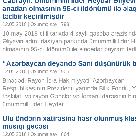
Cəbrayıl: Ümummilli lider Heydər Əliyev
anadan olmasının 95-ci ildönümü ilə əla
tədbir keçirilmişdir
12.05.2018 | Oxunma sayı: 799
10 may 2018-ci il tarixdə 4 saylı qəsəbə ərazisin
Əliyevin adını daşıyan parkında ümummilli lider 
olmasının 95-ci ildönümü ilə əlaqədar bayram tədbir
“Azərbaycan deyəndə Səni düşünürük b
12.05.2018 | Oxunma sayı: 905
Binəqədi Rayon İcra Hakimiyyəti, Azərbaycan
Respublikasının Prezidenti yanında Bilik Fondu, 
təşkilatı və rayon Gənclər və İdman İdarəsinin birgə
ümummilli lider Heydər......
Ulu öndərin xatirəsinə həsr olunmuş kla
musiqi gecəsi
12.05.2018 | Oxunma sayı: 864