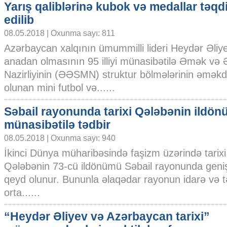
Yarış qaliblərinə kubok və medallar təqd
edilib
08.05.2018 | Oxunma sayı: 811
Azərbaycan xalqının ümummilli lideri Heydər Əliy
anadan olmasının 95 illiyi münasibətilə Əmək və Ə
Nazirliyinin (ƏƏSMN) struktur bölmələrinin əməkda
olunan mini futbol və......
Səbail rayonunda tarixi Qələbənin ildö
münasibətilə tədbir
08.05.2018 | Oxunma sayı: 940
İkinci Dünya müharibəsində faşizm üzərində tarixi
Qələbənin 73-cü ildönümü Səbail rayonunda geniş 
qeyd olunur. Bununla əlaqədar rayonun idarə və təş
orta......
“Heydər Əliyev və Azərbaycan tarixi”