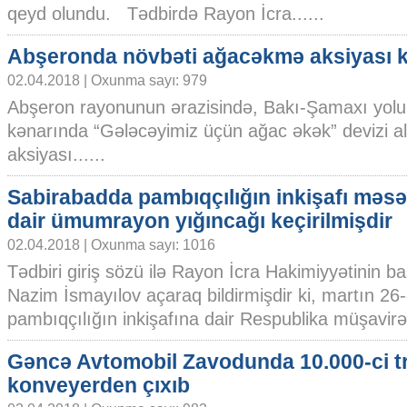
qeyd olundu. Tədbirdə Rayon İcra......
Abşeronda növbəti ağacəkmə aksiyası ke
02.04.2018 | Oxunma sayı: 979
Abşeron rayonunun ərazisində, Bakı-Şamaxı yol
kənarında “Gələcəyimiz üçün ağac əkək” devizi a
aksiyası......
Sabirabadda pambıqçılığın inkişafı məsə
dair ümumrayon yığıncağı keçirilmişdir
02.04.2018 | Oxunma sayı: 1016
Tədbiri giriş sözü ilə Rayon İcra Hakimiyyətinin ba
Nazim İsmayılov açaraq bildirmişdir ki, martın 26
pambıqçılığın inkişafına dair Respublika müşavirəs
Gəncə Avtomobil Zavodunda 10.000-ci t
konveyerden çıxıb