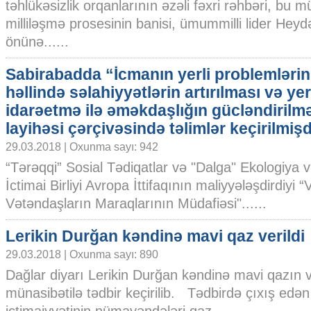
təhlükəsizlik orqanlarının əzəli fəxri rəhbəri, bu 
milliləşmə prosesinin banisi, ümummilli lider Heyd
önünə......
Sabirabadda “İcmanın yerli problemlərin
həllində səlahiyyətlərin artırılması və yer
idarəetmə ilə əməkdaşlığın gücləndirilm
layihəsi çərçivəsində təlimlər keçirilmişd
29.03.2018 | Oxunma sayı: 942
“Tərəqqi” Sosial Tədiqatlar və "Dalga" Ekologiya 
İctimai Birliyi Avropa İttifaqının maliyyələşdirdiyi
Vətəndaşların Maraqlarının Müdafiəsi"......
Lerikin Durğan kəndinə mavi qaz verildi
29.03.2018 | Oxunma sayı: 890
Dağlar diyarı Lerikin Durğan kəndinə mavi qazın v
münasibətilə tədbir keçirilib. Tədbirdə çıxış edə