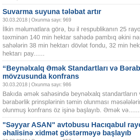
Suvarma suyuna tələbat artır
30.03.2018 | Oxunma sayı: 969
İlkin məlumatlara görə, bu il respublikanın 25 ray
təxminən 140 min hektar sahədə pambıq əkini nə
sahələrin 38 min hektarı dövlət fondu, 32 min hek
hektarı pay......
“Beynəlxalq Əmək Standartları və Bərab
mövzusunda konfrans
30.03.2018 | Oxunma sayı: 986
Bakıda əmək sahəsində beynəlxalq standartların 
bərabərlik prinsplərinin təmin olunması məsələlər
olunmuş konfrans öz işinə başlayıb. Əmək və......
"Səyyar ASAN" avtobusu Hacıqabul ray
əhalisinə xidmət göstərməyə başlayıb