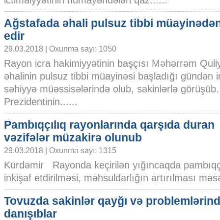
ictimaiyyətinin nümayəndələri qaz......
Ağstafada əhali pulsuz tibbi müayinədən 
edir
29.03.2018 | Oxunma sayı: 1050
Rayon icra hakimiyyətinin başçısı Məhərrəm Quli
əhalinin pulsuz tibbi müayinəsi başladığı gündən 
səhiyyə müəssisələrində olub, sakinlərlə görüşü
Prezidentinin......
Pambıqçılıq rayonlarında qarşıda duran
vəzifələr müzakirə olunub
29.03.2018 | Oxunma sayı: 1315
Kürdəmir Rayonda keçirilən yığıncaqda pambıqçı
inkişaf etdirilməsi, məhsuldarlığın artırılması məsəl
Tovuzda sakinlər qayğı və problemlərin
danışıblar