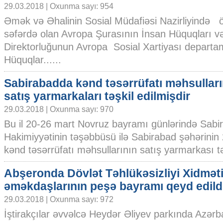
29.03.2018 | Oxunma sayı: 954
Əmək və Əhalinin Sosial Müdafiəsi Nazirliyində 
səfərdə olan Avropa Şurasının İnsan Hüquqları və
Direktorluğunun Avropa Sosial Xartiyası departam
Hüquqlar......
Sabirabadda kənd təsərrüfatı məhsulları
satış yarmarkaları təşkil edilmişdir
29.03.2018 | Oxunma sayı: 970
Bu il 20-26 mart Novruz bayramı günlərində Sabi
Hakimiyyətinin təşəbbüsü ilə Sabirabad şəhərinin
kənd təsərrüfatı məhsullarının satış yarmarkası təş
Abşeronda Dövlət Təhlükəsizliyi Xidmət
əməkdaşlarının peşə bayramı qeyd edild
29.03.2018 | Oxunma sayı: 972
İştirakçılar əvvəlcə Heydər Əliyev parkında Azər