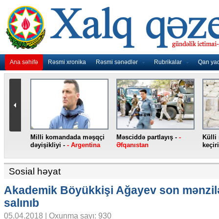
Ana səhifə
Rəsmi xronika
Rəsmi sənədlər
Rubrikalar
Qan ya
roin ələ
Jirinovski qarət edilib -
-
Yeni “iPhone”
“Atl
yə
Rusiya
smartfonları -
- ABŞ
edib
Sosial həyat
Akademik Böyükkişi Ağayev son mənzil
salınıb
05.04.2018 | Oxunma sayı: 930