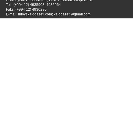
Azərbaycan Respublikası, Bakı ş., Bülbül prospekti, 18.
Tel.: (+994 12) 4935903; 4935964
Faks: (+994 12) 4930280
E-mail:
info@xalqqazeti.com
;
xalqqazeti@gmail.com