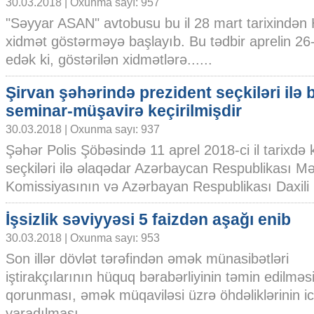
30.03.2018 | Oxunma sayı: 957
"Səyyar ASAN" avtobusu bu il 28 mart tarixindən 
xidmət göstərməyə başlayıb. Bu tədbir aprelin 
edək ki, göstərilən xidmətlərə......
Şirvan şəhərində prezident seçkiləri ilə 
seminar-müşavirə keçirilmişdir
30.03.2018 | Oxunma sayı: 937
Şəhər Polis Şöbəsində 11 aprel 2018-ci il tarixdə 
seçkiləri ilə əlaqədar Azərbaycan Respublikası Mə
Komissiyasının və Azərbayan Respublikası Daxili İş
İşsizlik səviyyəsi 5 faizdən aşağı enib
30.03.2018 | Oxunma sayı: 953
Son illər dövlət tərəfindən əmək münasibətləri
iştirakçılarının hüquq bərabərliyinin təmin edilməs
qorunması, əmək müqaviləsi üzrə öhdəliklərinin i
yaradılması......