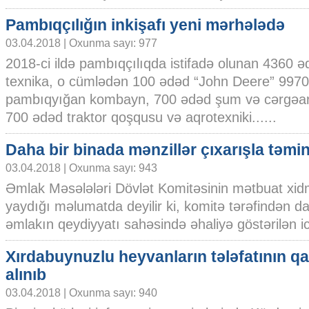
Pambıqçılığın inkişafı yeni mərhələdə
03.04.2018 | Oxunma sayı: 977
2018-ci ildə pambıqçılıqda istifadə olunan 4360 
texnika, o cümlədən 100 ədəd “John Deere” 9970
pambıqyığan kombayn, 700 ədəd şum və cərgəara
700 ədəd traktor qoşqusu və aqrotexniki......
Daha bir binada mənzillər çıxarışla təmin
03.04.2018 | Oxunma sayı: 943
Əmlak Məsələləri Dövlət Komitəsinin mətbuat xid
yaydığı məlumatda deyilir ki, komitə tərəfindən 
əmlakın qeydiyyatı sahəsində əhaliyə göstərilən ict
Xırdabuynuzlu heyvanların tələfatının qa
alınıb
03.04.2018 | Oxunma sayı: 940