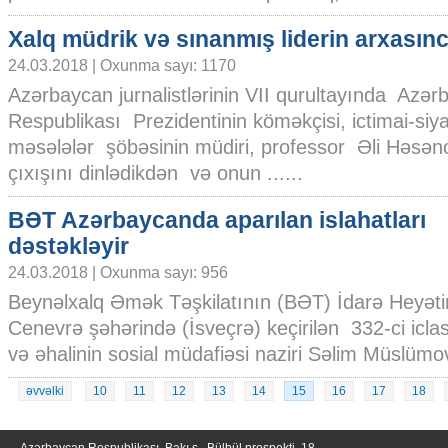
Xalq müdrik və sınanmış liderin arxasınc
24.03.2018 | Oxunma sayı: 1170
Azərbaycan jurnalistlərinin VII qurultayında Azə
Respublikası Prezidentinin köməkçisi, ictimai-siy
məsələlər şöbəsinin müdiri, professor Əli Həs
çıxışını dinlədikdən və onun ......
BƏT Azərbaycanda aparılan islahatları
dəstəkləyir
24.03.2018 | Oxunma sayı: 956
Beynəlxalq Əmək Təşkilatının (BƏT) İdarə Heyəti
Cenevrə şəhərində (İsveçrə) keçirilən 332-ci icla
və əhalinin sosial müdafiəsi naziri Səlim Müslümov
əvvəlki
10
11
12
13
14
15
16
17
18