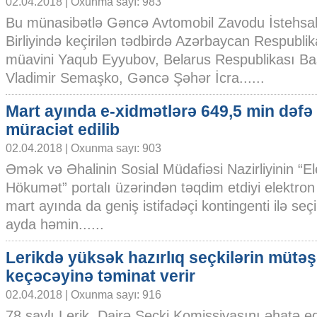
02.04.2018 | Oxunma sayı: 983
Bu münasibətlə Gəncə Avtomobil Zavodu İstehsal
Birliyində keçirilən tədbirdə Azərbaycan Respublika
müavini Yaqub Eyyubov, Belarus Respublikası Baş
Vladimir Semaşko, Gəncə Şəhər İcra......
Mart ayında e-xidmətlərə 649,5 min dəfə
müraciət edilib
02.04.2018 | Oxunma sayı: 903
Əmək və Əhalinin Sosial Müdafiəsi Nazirliyinin “E
Hökumət” portalı üzərindən təqdim etdiyi elektron 
mart ayında da geniş istifadəçi kontingenti ilə seçil
ayda həmin......
Lerikdə yüksək hazırlıq seçkilərin mütəş
keçəcəyinə təminat verir
02.04.2018 | Oxunma sayı: 916
78 saylı Lerik Dairə Seçki Komissiyasını əhatə e