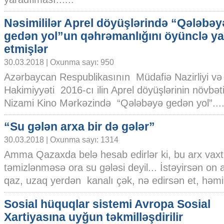
Nəsimililər Aprel döyüşlərində “Qələbəy
gedən yol”un qəhrəmanlığını öyünclə y
etmişlər
30.03.2018 | Oxunma sayı: 950
Azərbaycan Respublikasının Müdafiə Nazirliyi və
Hakimiyyəti 2016-cı ilin Aprel döyüşlərinin növbə
Nizami Kino Mərkəzində “Qələbəyə gedən yol”....
“Su gələn arxa bir də gələr”
30.03.2018 | Oxunma sayı: 1314
Amma Qazaxda belə hesab edirlər ki, bu arx vax
təmizlənməsə ora su gələsi deyil... İstəyirsən on 
qaz, uzaq yerdən kanalı çək, nə edirsən et, həmin
Sosial hüquqlar sistemi Avropa Sosial
Xartiyasına uyğun təkmilləşdirilir