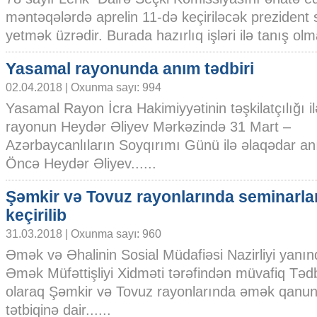
məntəqələrdə aprelin 11-də keçiriləcək prezident s
yetmək üzrədir. Burada hazırlıq işləri ilə tanış olm
Yasamal rayonunda anım tədbiri
02.04.2018 | Oxunma sayı: 994
Yasamal Rayon İcra Hakimiyyətinin təşkilatçılığı il
rayonun Heydər Əliyev Mərkəzində 31 Mart –
Azərbaycanlıların Soyqırımı Günü ilə əlaqədar anı
Öncə Heydər Əliyev......
Şəmkir və Tovuz rayonlarında seminarla
keçirilib
31.03.2018 | Oxunma sayı: 960
Əmək və Əhalinin Sosial Müdafiəsi Nazirliyi yanın
Əmək Müfəttişliyi Xidməti tərəfindən müvafiq Təd
olaraq Şəmkir və Tovuz rayonlarında əmək qanunve
tətbiqinə dair......