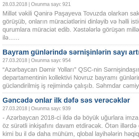
28.03.2018 | Oxunma sayı: 921
Millət vəkili Qənirə Paşayeva Tovuzda olarkən sak
görüşüb, onların müraciətlərini dinləyib və həlli i
qurumlara müraciət edib. Xəstələrlə görüşən millət 
ilə......
Bayram günlərində sərnişinlərin sayı art
27.03.2018 | Oxunma sayı: 954
“Azərbaycan Dəmir Yolları” QSC-nin Sərnişindaşı
departamentinin kollektivi Novruz bayramı günlər
gücləndirilmiş iş rejimində çalışıb. Səhmdar cəmiyy
Gəncədə onlar ilk dəfə səs verəcəklər
27.03.2018 | Oxunma sayı: 939
- Azərbaycan 2018-ci ildə də böyük uğurlara imza
öz sürətli inkişafını davam etdirəcək. Ötən illərdə
kimi bu il də daha mühüm, qlobal layihələrin həqiq