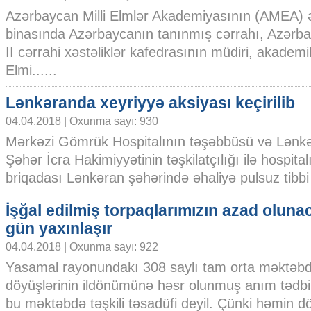
Azərbaycan Milli Elmlər Akademiyasının (AMEA) 
binasında Azərbaycanın tanınmış cərrahı, Azərbay
II cərrahi xəstəliklər kafedrasının müdiri, akad
Elmi......
Lənkəranda xeyriyyə aksiyası keçirilib
04.04.2018 | Oxunma sayı: 930
Mərkəzi Gömrük Hospitalının təşəbbüsü və Lənk
Şəhər İcra Hakimiyyətinin təşkilatçılığı ilə hospita
briqadası Lənkəran şəhərində əhaliyə pulsuz tibbi 
İşğal edilmiş torpaqlarımızın azad oluna
gün yaxınlaşır
04.04.2018 | Oxunma sayı: 922
Yasamal rayonundakı 308 saylı tam orta məktəbd
döyüşlərinin ildönümünə həsr olunmuş anım tədbiri
bu məktəbdə təşkili təsadüfi deyil. Çünki həmin dö