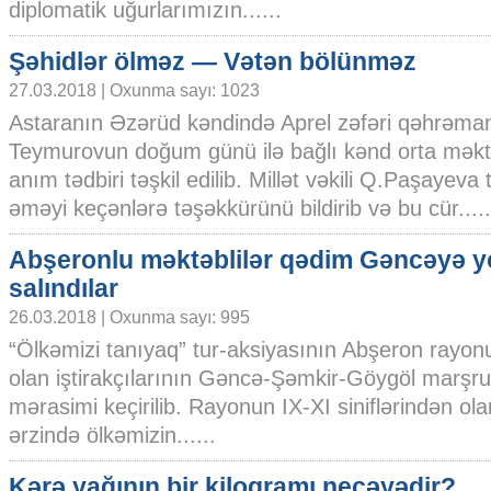
diplomatik uğurlarımızın......
Şəhidlər ölməz — Vətən bölünməz
27.03.2018 | Oxunma sayı: 1023
Astaranın Əzərüd kəndində Aprel zəfəri qəhrəman
Teymurovun doğum günü ilə bağlı kənd orta mək
anım tədbiri təşkil edilib. Millət vəkili Q.Paşayev
əməyi keçənlərə təşəkkürünü bildirib və bu cür.....
Abşeronlu məktəblilər qədim Gəncəyə y
salındılar
26.03.2018 | Oxunma sayı: 995
“Ölkəmizi tanıyaq” tur-aksiyasının Abşeron rayo
olan iştirakçılarının Gəncə-Şəmkir-Göygöl marşr
mərasimi keçirilib. Rayonun IX-XI siniflərindən ol
ərzində ölkəmizin......
Kərə yağının bir kiloqramı neçəyədir?