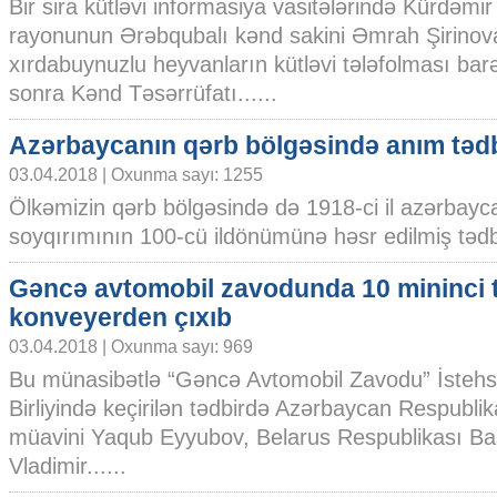
Bir sira kütləvi informasiya vasitələrində Kürdəmir
rayonunun Ərəbqubalı kənd sakini Əmrah Şirinov
xırdabuynuzlu heyvanların kütləvi tələfolması ba
sonra Kənd Təsərrüfatı......
Azərbaycanın qərb bölgəsində anım tədb
03.04.2018 | Oxunma sayı: 1255
Ölkəmizin qərb bölgəsində də 1918-ci il azərbayca
soyqırımının 100-cü ildönümünə həsr edilmiş tədbirlə
Gəncə avtomobil zavodunda 10 mininci t
konveyerden çıxıb
03.04.2018 | Oxunma sayı: 969
Bu münasibətlə “Gəncə Avtomobil Zavodu” İstehs
Birliyində keçirilən tədbirdə Azərbaycan Respublika
müavini Yaqub Eyyubov, Belarus Respublikası Baş
Vladimir......