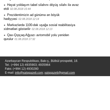
Həyat yoldaşım tabel silahını döyüş silahı ilə əvəz
etdi
02.08.2018 15:44
Prezidentimizin ad günümə ən böyük
hədiyyəsi
02.08.2018 12:14
Mərkəzlərdə 1100-dək uşağa sosial reabilitasiya
xidmətləri göstərilir
02.08.2018 12:13
Qax-Qıpçaq-Ağyazı avtomobil yolu yenidən
qurulur
01.08.2018 17:32
Azərbaycan Respublikası, Bakı ş., Bülbül prospekti, 18.
Tel.: (+994 12) 4935903; 4935964
Faks: (+994 12) 4930280
E-mail:
info@xalqqazeti.com
;
xalqqazeti@gmail.com