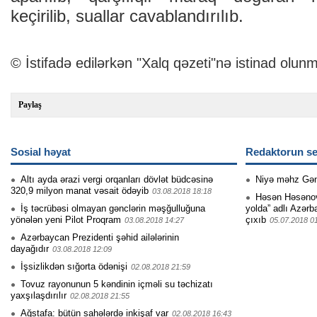
keçirilib, suallar cavablandırılıb.
© İstifadə edilərkən "Xalq qəzeti"nə istinad olunm
Paylaş
Sosial həyat
Redaktorun se
Altı ayda ərazi vergi orqanları dövlət büdcəsinə
Niyə məhz Gə
320,9 milyon manat vəsait ödəyib
03.08.2018 18:18
Həsən Həsənovu
İş təcrübəsi olmayan gənclərin məşğulluğuna
yolda” adlı Azərb
yönələn yeni Pilot Proqram
çıxıb
03.08.2018 14:27
05.07.2018 0
Azərbaycan Prezidenti şəhid ailələrinin
dayağıdır
03.08.2018 12:09
İşsizlikdən sığorta ödənişi
02.08.2018 21:59
Tovuz rayonunun 5 kəndinin içməli su təchizatı
yaxşılaşdırılır
02.08.2018 21:55
Ağstafa: bütün sahələrdə inkişaf var
02.08.2018 16:43