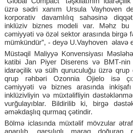
“Global Compact” təşkilatının idarəçili
üzrə sədri xanım Ursula Vayhoven de
korporativ davamlılıq sahəsinə diqqət
inklüziv biznes modeli var. Məhz bu
cəmiyyəti və özəl sektor arasında birgə f
mümkündür”, - deyə U.Vayhoven əlavə 
Müstəqil Maliyyə Konvensiyası Məsləhət
katibi Jan Piyer Diserens və BMT-nin 
idarəçilik və sülh quruculuğu üzrə qrup 
qrup rəhbəri Ozonnia Ojielo isə çıx
cəmiyyəti və biznes arasında inkişa
inklüzivliyin və müxtəlifliyin dəstəklənm
vurğulayıblar. Bildirilib ki, birgə dəs
əməkdaşlıq qurmaq çətindir.
Bölmə iclasında müxtəlif mövzular ətraf
aparılıb, qarşılıqlı maraq doğuran