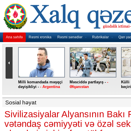
Ana səhifə
Rəsmi xronika
Rəsmi sənədlər
Rubrikalar
Qan ya
nidən
Milli komandada məşqçi
Məsciddə partlayış -
-
Külli
nqo
dəyişikliyi -
- Argentina
Əfqanıstan
keçiri
Sosial həyat
Sivilizasiyalar Alyansının Bakı
vətəndaş cəmiyyəti və özəl sek