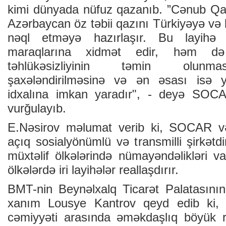
kimi dünyada nüfuz qazanıb. ”Cənub Qaz 
Azərbaycan öz təbii qazını Türkiyəyə və
nəql etməyə hazırlaşır. Bu layihə
maraqlarına xidmət edir, həm də
təhlükəsizliyinin təmin olunmas
şaxələndirilməsinə və ən əsası isə
idxalına imkan yaradır", - deyə SOCAR
vurğulayıb.
E.Nəsirov məlumat verib ki, SOCAR v
açıq sosialyönümlü və transmilli şirkətdi
müxtəlif ölkələrində nümayəndəlikləri
ölkələrdə iri layihələr reallaşdırır.
BMT-nin Beynəlxalq Ticarət Palatasını
xanım Lousye Kantrov qeyd edib ki, 
cəmiyyəti arasında əməkdaşlıq böyük r