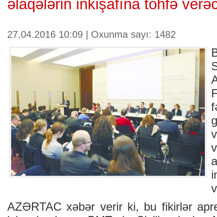
əlaqələrin inkişafına töhfə verə
27.04.2016 10:09 | Oxunma sayı: 1482
S
A
g
v
AZƏRTAC xəbər verir ki, bu fikirlər apr