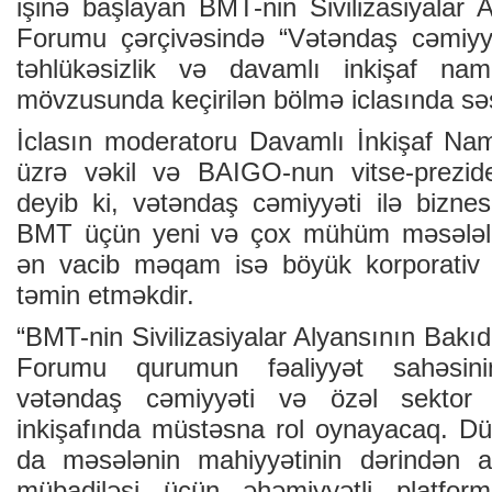
işinə başlayan BMT-nin Sivilizasiyalar 
Forumu çərçivəsində “Vətəndaş cəmiyyə
təhlükəsizlik və davamlı inkişaf nami
mövzusunda keçirilən bölmə iclasında səsl
İclasın moderatoru Davamlı İnkişaf Na
üzrə vəkil və BAIGO-nun vitse-prezide
deyib ki, vətəndaş cəmiyyəti ilə biznes
BMT üçün yeni və çox mühüm məsələlər
ən vacib məqam isə böyük korporativ şi
təmin etməkdir.
“BMT-nin Sivilizasiyalar Alyansının Bakıd
Forumu qurumun fəaliyyət sahəsini
vətəndaş cəmiyyəti və özəl sektor a
inkişafında müstəsna rol oynayacaq. Dü
da məsələnin mahiyyətinin dərindən ar
mübadiləsi üçün əhəmiyyətli platfor