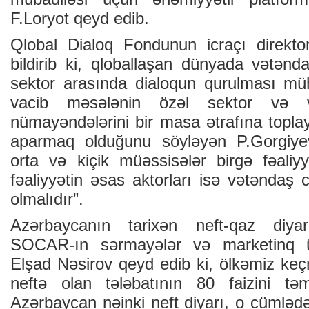
F.Loryot qeyd edib.
Qlobal Dialoq Fondunun icraçı direkto
bildirib ki, qloballaşan dünyada vətənd
sektor arasında dialoqun qurulması mü
vacib məsələnin özəl sektor və v
nümayəndələrini bir masa ətrafına toplay
aparmaq olduğunu söyləyən P.Gorgiye
orta və kiçik müəssisələr birgə fəaliyy
fəaliyyətin əsas aktorları isə vətəndaş
olmalıdır”.
Azərbaycanın tarixən neft-qaz diy
SOCAR-ın sərmayələr və marketinq üz
Elşad Nəsirov qeyd edib ki, ölkəmiz ke
neftə olan tələbatının 80 faizini təm
Azərbaycan nəinki neft diyarı, o cümlədə