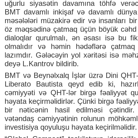
uğurlu siyasətin davamına töhfə verə
BMT davamlı inkişaf və davamlı dünya
məsələləri müzakirə edir və insanları bi
öz məqsədinə çatmaq üçün böyük cəhd g
dialoqlar qurulmalı, ən əsası isə bu fik
olmalıdır və həmin hədəflərə çatmaq
lazımdır. Gələcəyin yol xəritəsi isə məhz
deyə L.Kantrov bildirib.
BMT və Beynəlxalq İşlər üzrə Dini QHT-l
Liberato Bautista qeyd edib ki, hazı
cəmiyyəti və QHT-lər birgə fəaliyyət q
həyata keçirməlidirlər. Çünki birgə fəali
bir nəticənin hasil edilməsi çətindir
vətəndaş cəmiyyətinin rolunun möhkəm
investisiya qoyuluşu həyata keçirilməlidir.