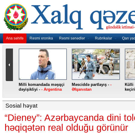
Ana səhifə
Rəsmi xronika
Rəsmi sənədlər
Rubrikalar
Qan ya
layış -
-
Külli miqdarda heroin ələ
Jirinovski qarət edilib -
-
keçirilib -
- Türkiyə
Rusiya
Sosial həyat
“Dieney”: Azərbaycanda dini tol
həqiqətən real olduğu görünür