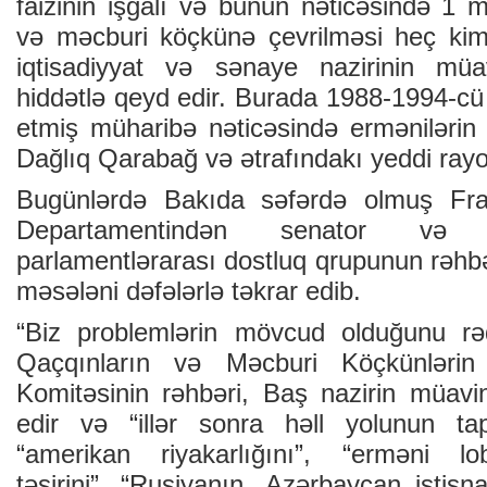
faizinin işğalı və bunun nəticəsində 1 
və məcburi köçkünə çevrilməsi heç kim
iqtisadiyyat və sənaye nazirinin mü
hiddətlə qeyd edir. Burada 1988-1994-cü
etmiş müharibə nəticəsində ermənilərin 
Dağlıq Qarabağ və ətrafındakı yeddi rayon
Bugünlərdə Bakıda səfərdə olmuş Fr
Departamentindən senator və F
parlamentlərarası dostluq qrupunun rəhb
məsələni dəfələrlə təkrar edib.
“Biz problemlərin mövcud olduğunu rə
Qaçqınların və Məcburi Köçkünlərin 
Komitəsinin rəhbəri, Baş nazirin müav
edir və “illər sonra həll yolunun tapıl
“amerikan riyakarlığını”, “erməni lo
təsirini”, “Rusiyanın, Azərbaycan istis