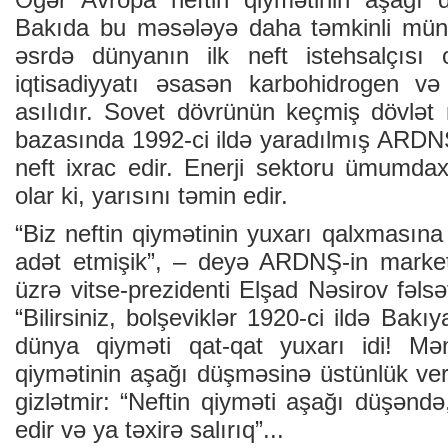
Bakıda bu məsələyə daha təmkinli münas
əsrdə dünyanın ilk neft istehsalçısı
iqtisadiyyatı əsasən karbohidrogen və
asılıdır. Sovet dövrünün keçmiş dövlət 
bazasında 1992-ci ildə yaradılmış ARDN
neft ixrac edir. Enerji sektoru ümumda
olar ki, yarısını təmin edir.
“Biz neftin qiymətinin yuxarı qalxmasın
adət etmişik”, – deyə ARDNŞ-in marketi
üzrə vitse-prezidenti Elşad Nəsirov fəlsəfi 
“Bilirsiniz, bolşeviklər 1920-ci ildə Bakıy
dünya qiyməti qat-qat yuxarı idi! Mən
qiymətinin aşağı düşməsinə üstünlük ver
gizlətmir: “Neftin qiyməti aşağı düşəndə, 
edir və ya təxirə salırıq”...