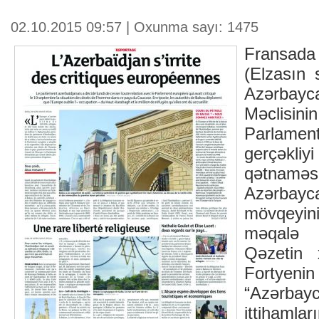
02.10.2015 09:57 | Oxunma sayı: 1475
Fransada 
(Elzasın 
Azərbayca
Məcli
Parlament
gerçəkli
qətnaməs
Azərba
mövqeyin
məqalə i
Qəzetin 
Fortyenin
“Azərbay
ittihaml