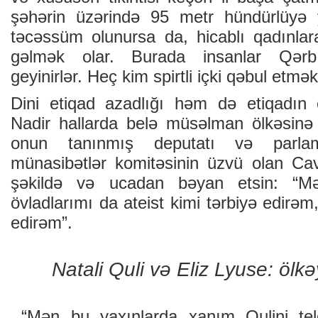
şəhərin üzərində 95 metr hündürlüyə
təcəssüm olunursa da, hicablı qadınlara
gəlmək olar. Burada insanlar Qərb 
geyinirlər. Heç kim spirtli içki qəbul etmə
Dini etiqad azadlığı həm də etiqadın
Nadir hallarda belə müsəlman ölkəsinə 
onun tanınmış deputatı və parlame
münasibətlər komitəsinin üzvü olan Ca
şəkildə və ucadan bəyan etsin: “M
övladlarımı da ateist kimi tərbiyə edirəm
edirəm”.
Natali Quli və Eliz Lyuse: ölkəy
“Mən bu yaxınlarda xanım Qulini tel