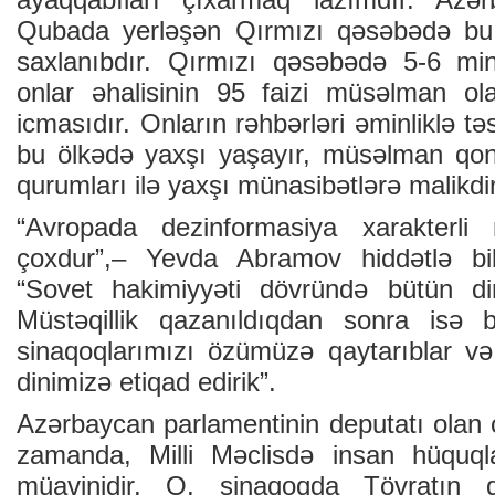
Qubada yerləşən Qırmızı qəsəbədə bu
saxlanıbdır. Qırmızı qəsəbədə 5-6 mi
onlar əhalisinin 95 faizi müsəlman ol
icmasıdır. Onların rəhbərləri əminliklə təs
bu ölkədə yaxşı yaşayır, müsəlman qon
qurumları ilə yaxşı münasibətlərə malikdir
“Avropada dezinformasiya xarakterli
çoxdur”,– Yevda Abramov hiddətlə bild
“Sovet hakimiyyəti dövründə bütün din
Müstəqillik qazanıldıqdan sonra isə b
sinaqoqlarımızı özümüzə qaytarıblar və
dinimizə etiqad edirik”.
Azərbaycan parlamentinin deputatı olan
zamanda, Milli Məclisdə insan hüquqla
müavinidir. O, sinaqoqda Tövratın q