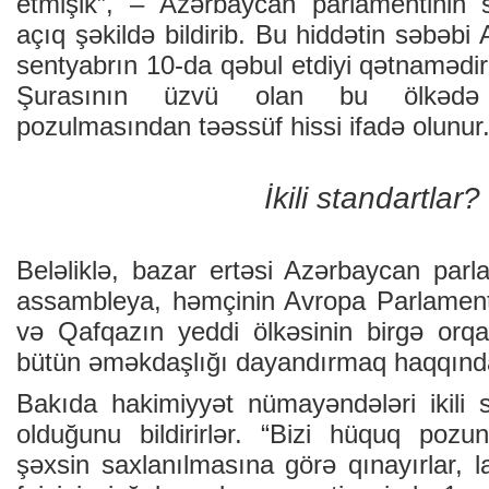
etmişik”, – Azərbaycan parlamentinin
açıq şəkildə bildirib. Bu hiddətin səbəbi
sentyabrın 10-da qəbul etdiyi qətnaməd
Şurasının üzvü olan bu ölkədə 
pozulmasından təəssüf hissi ifadə olunur
İkili standartlar?
Beləliklə, bazar ertəsi Azərbaycan parl
assambleya, həmçinin Avropa Parlament
və Qafqazın yeddi ölkəsinin birgə orqa
bütün əməkdaşlığı dayandırmaq haqqında
Bakıda hakimiyyət nümayəndələri ikili 
olduğunu bildirirlər. “Bizi hüquq pozun
şəxsin saxlanılmasına görə qınayırlar, la