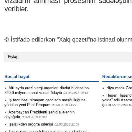
vizaların alınması prosesinin sadələşdi
veriblər.
© İstifadə edilərkən "Xalq qəzeti"nə istinad olunm
Paylaş
Sosial həyat
Redaktorun se
Altı ayda ərazi vergi orqanları dövlət büdcəsinə
Niyə məhz Gə
320,9 milyon manat vəsait ödəyib
03.08.2018 18:18
Həsən Həsənovu
İş təcrübəsi olmayan gənclərin məşğulluğuna
yolda” adlı Azərb
yönələn yeni Pilot Proqram
çıxıb
03.08.2018 14:27
05.07.2018 0
Azərbaycan Prezidenti şəhid ailələrinin
dayağıdır
03.08.2018 12:09
İşsizlikdən sığorta ödənişi
02.08.2018 21:59
Tovuz rayonunun 5 kəndinin içməli su təchizatı