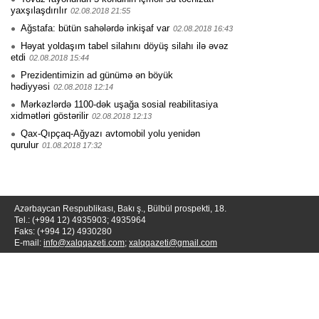
yaxşılaşdırılır
02.08.2018 21:55
Ağstafa: bütün sahələrdə inkişaf var
02.08.2018 16:43
Həyat yoldaşım tabel silahını döyüş silahı ilə əvəz
etdi
02.08.2018 15:44
Prezidentimizin ad günümə ən böyük
hədiyyəsi
02.08.2018 12:14
Mərkəzlərdə 1100-dək uşağa sosial reabilitasiya
xidmətləri göstərilir
02.08.2018 12:13
Qax-Qıpçaq-Ağyazı avtomobil yolu yenidən
qurulur
01.08.2018 17:32
Azərbaycan Respublikası, Bakı ş., Bülbül prospekti, 18.
Tel.: (+994 12) 4935903; 4935964
Faks: (+994 12) 4930280
E-mail:
info@xalqqazeti.com
;
xalqqazeti@gmail.com