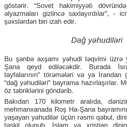
göstərir. “Sovet hakimiyyəti dövründə
əlyazmaları gizlincə saxlayırdılar”, - 
şəxslərdən biri izah edir.
Dağ yəhudiləri
Bu şənbə axşamı yəhudi təqvimi üzrə y
Şana qeyd ediləcəkdir. Burada İsra
tayfalarının” törəmələri və ya İrandan 
“dağ yəhudiləri” bayrama hazırlaşırlar. 
öz təbriklərini göndərib.
Bakıdan 170 kilometr aralıda, dənizi
mehmanxanada Roş Ha-Şana bayramının
yaşayan yəhudilər üçün rəsmi qəbul, din
təşkil olunub. İslam və xristian dini