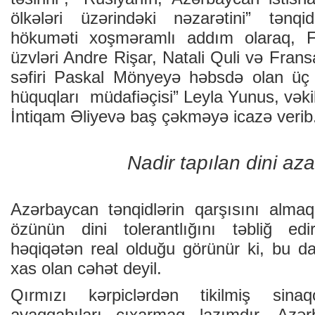
ölkələri üzərindəki nəzarətini” tənq
hökuməti xoşməramlı addım olaraq, F
üzvləri Andre Rişar, Natali Quli və Fra
səfiri Paskal Mönyeyə həbsdə olan üç
hüquqları müdafiəçisi” Leyla Yunus, vəki
İntiqam Əliyevə baş çəkməyə icazə verib
Nadir tapılan dini aza
Azərbaycan tənqidlərin qarşısını alma
özünün dini tolerantlığını təbliğ edir
həqiqətən real olduğu görünür ki, bu 
xas olan cəhət deyil.
Qırmızı kərpiclərdən tikilmiş sin
ayaqqabıları çıxarmaq lazımdır. Azər