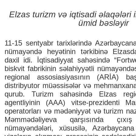
Elzas turizm və iqtisadi əlaqələri
ümid bəsləyir
11-15 sentyabr tarixlərində Azərbaycana
nümayəndə heyətinin tərkibinə Elzasda
daxil idi. İqtisadiyyat sahəsində “Fort
biskvit fabrikinin səlahiyyətli nümayənd
regional assosiasiyasının (ARİA) ba
distribyutor müəssisələr və mehmanxana 
qurub. Turizm sahəsində Elzas regi
agentliyinin (AAA) vitse-prezidenti M
operatorları və mədəniyyət və turizm na
Məmmədəliyeva qarşısında çıxı
nümayəndələri, xüsusilə, Azərbaycan