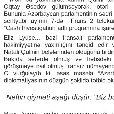
Oqtay Əsədov gülümsəyərək, ötəri 
Bununla Azərbaycan parlamentinin sədri El
sentyabr ayının 7-də Frans 2 telekan
“Cash İnvestigation”adlı proqramına işarə
Eliz Lyuse... bəzi fransalı parlament
hakimiyyətinə yaxınlığını tənqid edir
Natali Qulinin belələrindən olduğunu bildir
Bakıda səfərdə olmuş və həbsdəki 
görüşməyə nail olmuş fransız nümayənd
O vurğulayıb ki, əsas məsələ “Azər
diplomatiyasının düzgün şəkildə tətbiq ol
Neftin qiyməti aşağı düşür: “Biz b
Əgər Avropa neftin qiymətinin aşağı d