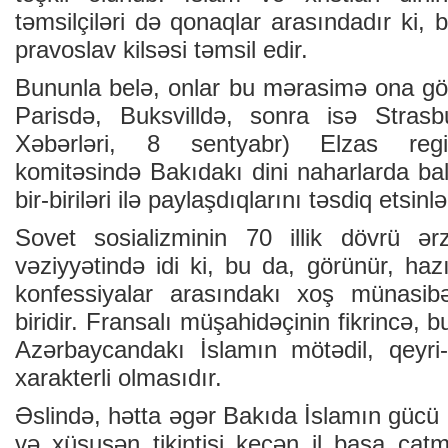
təmsilçiləri də qonaqlar arasındadır ki, b
pravoslav kilsəsi təmsil edir.
Bununla belə, onlar bu mərasimə ona görə 
Parisdə, Buksvilldə, sonra isə Stras
Xəbərləri, 8 sentyabr) Elzas regi
komitəsində Bakıdakı dini naharlarda bal
bir-biriləri ilə paylaşdıqlarını təsdiq etsinlə
Sovet sosializminin 70 illik dövrü ər
vəziyyətində idi ki, bu da, görünür, hazı
konfessiyalar arasındakı xoş münasibə
biridir. Fransalı müşahidəçinin fikrincə, 
Azərbaycandakı İslamın mötədil, qeyri
xarakterli olmasıdır.
Əslində, hətta əgər Bakıda İslamın gücü
və xüsusən tikintisi keçən il başa çat