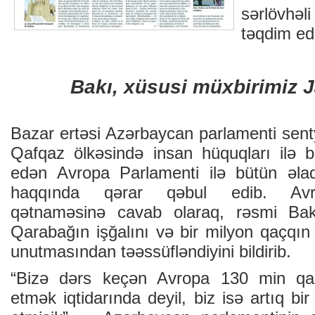
sərlövhə
təqdim edi
Bakı, xüsusi müxbirimiz J
Bazar ertəsi Azərbaycan parlamenti sent
Qafqaz ölkəsində insan hüquqları ilə ba
edən Avropa Parlamenti ilə bütün əlaq
haqqında qərar qəbul edib. Avro
qətnaməsinə cavab olaraq, rəsmi Bak
Qarabağın işğalını və bir milyon qaçqı
unutmasından təəssüfləndiyini bildirib.
“Bizə dərs keçən Avropa 130 min qaç
etmək iqtidarında deyil, biz isə artıq bi