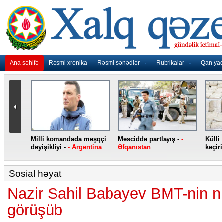
Ana səhifə
Rəsmi xronika
Rəsmi sənədlər
Rubrikalar
Qan ya
nidən
Milli komandada məşqçi
Məsciddə partlayış -
-
Külli
nqo
dəyişikliyi -
- Argentina
Əfqanıstan
keçiri
Sosial həyat
Nazir Sahil Babayev BMT-nin n
görüşüb