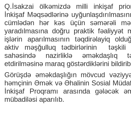
Q.İsakzai ölkəmizdə milli inkişaf prior
İnkişaf Məqsədlərinə uyğunlaşdırılmasın
cümlədən hər kəs üçün səmərəli məşğ
yaradılmasına doğru praktik fəaliyyət
işlərin aparılmasının təqdirəlayiq old
aktiv məşğulluq tədbirlərinin təşkili 
sahəsində nazirliklə əməkdaşlıq t
etdirilməsinə maraq göstərdiklərini bildirib
Görüşdə əməkdaşlığın mövcud vəziyyə
həmçinin Əmək və Əhalinin Sosial Müdafi
İnkişaf Proqramı arasında gələcək əmə
mübadiləsi aparılıb.