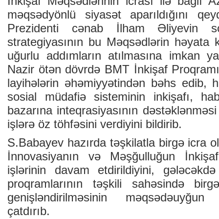
İnkişaf Məqsədlərinin icrası ilə bağlı 
məqsədyönlü siyasət aparıldığını qe
Prezidenti cənab İlham Əliyevin sosi
strategiyasının bu Məqsədlərin həyata k
uğurlu addımların atılmasına imkan yar
Nazir ötən dövrdə BMT İnkişaf Proqramı 
layihələrin əhəmiyyətindən bəhs edib, hə
sosial müdafiə sisteminin inkişafı, h
bazarına inteqrasiyasının dəstəklənməsi
işlərə öz töhfəsini verdiyini bildirib.
S.Babayev hazırda təşkilatla birgə icra
İnnovasiyanın və Məşğulluğun İnkişafı
işlərinin davam etdirildiyini, gələcək
proqramlarının təşkili sahəsində birg
genişləndirilməsinin məqsədəuyğun
çatdırıb.