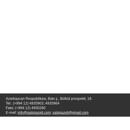
Azərbaycan Respublikası, Bakı ş., Bülbül prospekti, 18.
Tel.: (+994 12) 4935903; 4935964
Faks: (+994 12) 4930280
E-mail:
info@xalqqazeti.com
;
xalqqazeti@gmail.com