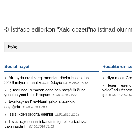
© İstifadə edilərkən "Xalq qəzeti"nə istinad olunm
Paylaş
Sosial həyat
Redaktorun se
Altı ayda ərazi vergi orqanları dövlət büdcəsinə
Niyə məhz Gə
320,9 milyon manat vəsait ödəyib
03.08.2018 18:18
Həsən Həsənovu
İş təcrübəsi olmayan gənclərin məşğulluğuna
yolda” adlı Azərb
yönələn yeni Pilot Proqram
çıxıb
03.08.2018 14:27
05.07.2018 0
Azərbaycan Prezidenti şəhid ailələrinin
dayağıdır
03.08.2018 12:09
İşsizlikdən sığorta ödənişi
02.08.2018 21:59
Tovuz rayonunun 5 kəndinin içməli su təchizatı
yaxşılaşdırılır
02.08.2018 21:55