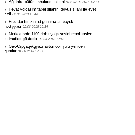
Ağstafa: bütün sahələrdə inkişaf var
02.08.2018 16:43
Həyat yoldaşım tabel silahını döyüş silahı ilə əvəz
etdi
02.08.2018 15:44
Prezidentimizin ad günümə ən böyük
hədiyyəsi
02.08.2018 12:14
Mərkəzlərdə 1100-dək uşağa sosial reabilitasiya
xidmətləri göstərilir
02.08.2018 12:13
Qax-Qıpçaq-Ağyazı avtomobil yolu yenidən
qurulur
01.08.2018 17:32