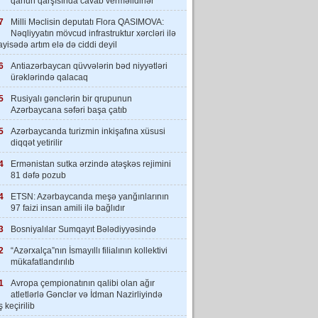
qanun qarşısında cavab verməlidirlər”
7
Milli Məclisin deputatı Flora QASIMOVA:
Nəqliyyatın mövcud infrastruktur xərcləri ilə
yisədə artım elə də ciddi deyil
6
Antiazərbaycan qüvvələrin bəd niyyətləri
ürəklərində qalacaq
5
Rusiyalı gənclərin bir qrupunun
Azərbaycana səfəri başa çatıb
5
Azərbaycanda turizmin inkişafına xüsusi
diqqət yetirilir
4
Ermənistan sutka ərzində atəşkəs rejimini
81 dəfə pozub
4
ETSN: Azərbaycanda meşə yanğınlarının
97 faizi insan amili ilə bağlıdır
3
Bosniyalılar Sumqayıt Bələdiyyəsində
2
“Azərxalça”nın İsmayıllı filialının kollektivi
mükafatlandırılıb
1
Avropa çempionatının qalibi olan ağır
atletlərlə Gənclər və İdman Nazirliyində
 keçirilib