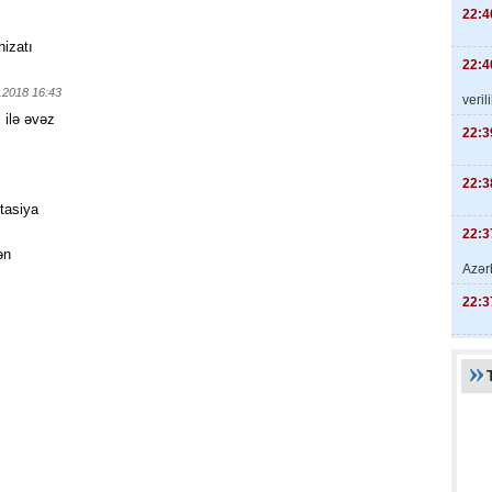
22:4
hizatı
22:4
.2018 16:43
veril
 ilə əvəz
22:3
22:3
tasiya
22:3
ən
Azər
22:3