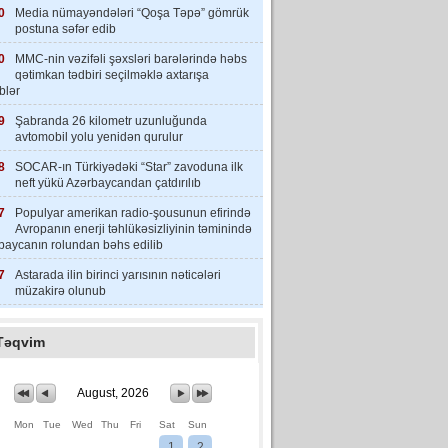
0
Media nümayəndələri “Qoşa Təpə” gömrük
postuna səfər edib
0
MMC-nin vəzifəli şəxsləri barələrində həbs
qətimkan tədbiri seçilməklə axtarışa
iblər
9
Şabranda 26 kilometr uzunluğunda
avtomobil yolu yenidən qurulur
8
SOCAR-ın Türkiyədəki “Star” zavoduna ilk
neft yükü Azərbaycandan çatdırılıb
7
Populyar amerikan radio-şousunun efirində
Avropanın enerji təhlükəsizliyinin təminində
baycanın rolundan bəhs edilib
7
Astarada ilin birinci yarısının nəticələri
müzakirə olunub
Təqvim
August, 2026
Mon
Tue
Wed
Thu
Fri
Sat
Sun
1
2