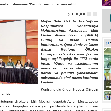
anadan olmasının 95-ci ildönümünə həsr edilib
Şriftin ölçüsü:
Mayın 3-də Bakıda Azərbaycan
Respublikası Konstitusiya
Məhkəməsinin, Azərbaycan Milli
Elmlər Akademiyasının (AMEA)
Hüquq və İnsan Haqları
İnstitutunun, Qara dəniz və Xəzər
dənizi Regionu Ölkələri
Hüquqşünasları Assosiasiyasının
birgə təşkilatçılığı ilə “XXI əsrdə
insan hüquq və azadlıqlarının
müdafiəsi sahəsində müasir
nəzəri və praktiki yanaşmalar”
mövzusunda elmi-nəzəri konfrans
keçirilib.
I A
I A
xat
müd
Konfrans ulu öndər Heydər Əliyevin
edilib.
utunun direktoru, Milli Məclisin deputatı Aytən Mustafayeva
də insan hüquqları sahəsi yeni problemlərlə qarşılaşıb. İnsan
lir. Təhlükəsizlik məsələsi ön plana çıxıb. Terror aktları,