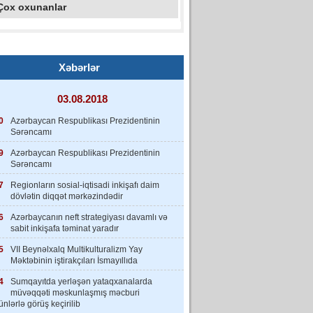
Çox oxunanlar
Xəbərlər
03.08.2018
0
Azərbaycan Respublikası Prezidentinin
Sərəncamı
9
Azərbaycan Respublikası Prezidentinin
Sərəncamı
7
Regionların sosial-iqtisadi inkişafı daim
dövlətin diqqət mərkəzindədir
6
Azərbaycanın neft strategiyası davamlı və
sabit inkişafa təminat yaradır
5
VII Beynəlxalq Multikulturalizm Yay
Məktəbinin iştirakçıları İsmayıllıda
4
Sumqayıtda yerləşən yataqxanalarda
müvəqqəti məskunlaşmış məcburi
nlərlə görüş keçirilib