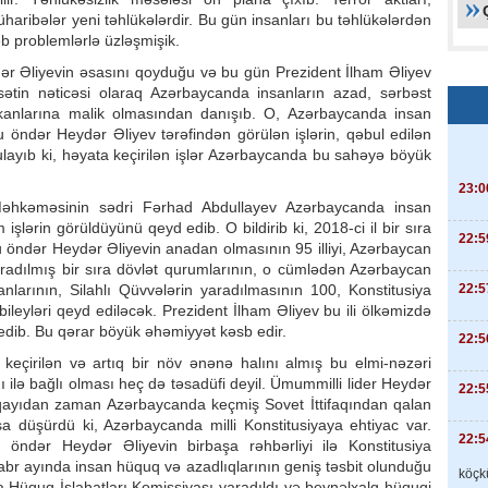
üharibələr yeni təhlükələrdir. Bu gün insanları bu təhlükələrdən
b problemlərlə üzləşmişik.
ydər Əliyevin əsasını qoyduğu və bu gün Prezident İlham Əliyev
sətin nəticəsi olaraq Azərbaycanda insanların azad, sərbəst
anlarına malik olmasından danışıb. O, Azərbaycanda insan
u öndər Heydər Əliyev tərəfindən görülən işlərin, qəbul edilən
ulayıb ki, həyata keçirilən işlər Azərbaycanda bu sahəyə böyük
23:0
Məhkəməsinin sədri Fərhad Abdullayev Azərbaycanda insan
şlərin görüldüyünü qeyd edib. O bildirib ki, 2018-ci il bir sıra
22:5
lu öndər Heydər Əliyevin anadan olmasının 95 illiyi, Azərbaycan
aradılmış bir sıra dövlət qurumlarının, o cümlədən Azərbaycan
22:5
anlarının, Silahlı Qüvvələrin yaradılmasının 100, Konstitusiya
ileyləri qeyd ediləcək. Prezident İlham Əliyev bu ili ölkəmizdə
 edib. Bu qərar böyük əhəmiyyət kəsb edir.
22:5
 keçirilən və artıq bir növ ənənə halını almış bu elmi-nəzəri
 ilə bağlı olması heç də təsadüfi deyil. Ümummilli lider Heydər
22:5
 qayıdan zaman Azərbaycanda keçmiş Sovet İttifaqından qalan
şa düşürdü ki, Azərbaycanda milli Konstitusiyaya ehtiyac var.
22:5
 öndər Heydər Əliyevin birbaşa rəhbərliyi ilə Konstitusiya
yabr ayında insan hüquq və azadlıqlarının geniş təsbit olunduğu
köçkü
a Hüquq İslahatları Komissiyası yaradıldı və beynəlxalq hüquqi