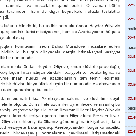
22:5
üm qanunlar və məcəllələr qəbul edildi. O zaman bütün
ı tərəfindən, həm də digər beynəlxalq nüfuzlu təşkilatlar
işdi.
22:5
lduğunu bildirib ki, bu tədbir həm ulu öndər Heydər Əliyevin
real
i qarşısındakı tarixi missiyasının, həm də Azərbaycanın hüququ
aydalı olacaq.
22:5
üquqları komitəsinin sədri Bahar Muradova müzakirə edilən
qəra
ildirib ki, bu gün dünyadakı gərgin ictimai-siyasi vəziyyət
22:5
ik bir nümunədir.
rlarını ulu öndər Heydər Əliyevə, onun dövlət quruculuğu,
22:5
yaxşılaşdırılması istiqamətindəki fəaliyyətinə, fədakarlığına və
övrdə insan hüquq və azadlıqlarının tam təmin edilməsi
elə bir dövlət dünya ölkələri üçün bir nümunədir. Azərbaycanda
22:5
 daim qanunlar qəbul edilir.
ərin xidməti təkcə Azərbaycan xalqına və dövlətinə deyil,
22:4
ələrlə ölçülür. Bu irs hələ uzun illər öyrəniləcək və insanlıq bu
priori
xalqı xoşbəxt xalqdır ki, onun ümummilli lider Heydər Əliyevin
canı daha da irəliyə aparan İlham Əliyev kimi ­Prezidenti var.
22:4
m Əliyevin rəhbərliyi ilə ölkəmiz gündən-günə inkişaf edir, daha
cud vəziyyətə baxmayaraq, Azərbaycandakı bugünkü sabitlik,
22:4
ərin birgəyaşayış normalarına çevrilməsi istiqamətindəki