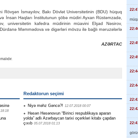
22:4
i Rövşən İsmayılov, Bakı Dövlət Universitetinin (BDU) hüquq
 və İnsan Haqları İnstitutunun şöbə müdiri Ayxan Rüstəmzadə,
müqa
, universitetin kafedra müdirinin müavini Elşad Nəsirov,
22:4
 Dürdanə Məmmədova və digərləri mövzu ilə bağlı məruzələrlə
22:4
AZƏRTAC
22:4
malıdır.
22:4
22:4
Redaktorun seçimi
22:4
cəsinə
Niyə məhz Gəncə?!
12.07.2018 00:07
22:4
 18:18
Həsən Həsənovun “Birinci respublikaya aparan
ğuna
yolda” adlı Azərbaycan tarixi oçerkləri kitabı çapdan
22:4
çıxıb
05.07.2018 01:13
görüş