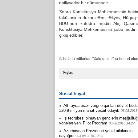
nailiyyətlər bir nümunədir.
Sonra Konstitusiya Məhkəməsinin hakim
fakültəsinin dekanı Əmir Əliyev, Hüquq
BDU-nun kafedra müdiri Alış Qasımov
Konstitusiya Məhkəməsinin şöbə müdiri
çıxış ediblər.
© İstifadə edilərkən "Xalq qəzeti"nə istinad olun
Paylaş
Sosial həyat
Altı ayda ərazi vergi orqanları dövlət büd
320,9 milyon manat vəsait ödəyib
03.08.2018
İş təcrübəsi olmayan gənclərin məşğullu
yönələn yeni Pilot Proqram
03.08.2018 14:27
Azərbaycan Prezidenti şəhid ailələrinin
dayağıdır
03.08.2018 12:09