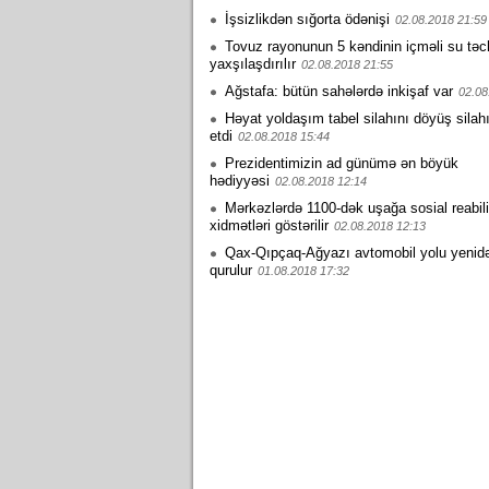
İşsizlikdən sığorta ödənişi
02.08.2018 21:59
Tovuz rayonunun 5 kəndinin içməli su təc
yaxşılaşdırılır
02.08.2018 21:55
Ağstafa: bütün sahələrdə inkişaf var
02.08
Həyat yoldaşım tabel silahını döyüş silahı
etdi
02.08.2018 15:44
Prezidentimizin ad günümə ən böyük
hədiyyəsi
02.08.2018 12:14
Mərkəzlərdə 1100-dək uşağa sosial reabili
xidmətləri göstərilir
02.08.2018 12:13
Qax-Qıpçaq-Ağyazı avtomobil yolu yenid
qurulur
01.08.2018 17:32