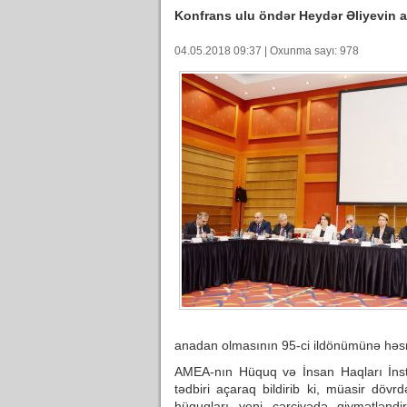
Konfrans ulu öndər Heydər Əliyevin 
04.05.2018 09:37 | Oxunma sayı: 978
anadan olmasının 95-ci ildönümünə həsr 
AMEA-nın Hüquq və İnsan Haqları İnstit
tədbiri açaraq bildirib ki, müasir dövr
hüquqları yeni çərçivədə qiymətləndiri