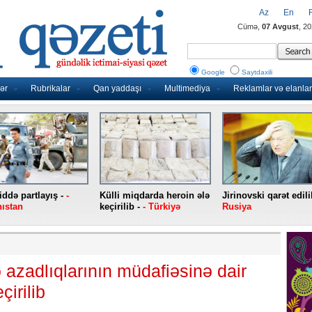
Az
En
Cümə,
07 Avgust
, 2
Google
Saytdaxili
ər
Rubrikalar
Qan yaddaşı
Multimediya
Reklamlar və elanlar
ddə partlayış -
-
Külli miqdarda heroin ələ
Jirinovski qarət edili
ıstan
keçirilib -
- Türkiyə
Rusiya
azadlıqlarının müdafiəsinə dair
çirilib