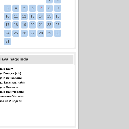
3
4
5
6
7
8
9
10
11
12
13
14
15
16
17
18
19
20
21
22
23
24
25
26
27
28
29
30
31
Hava haqqında
да в Баку
да Гянджа (а/п)
да в Ленкорани
да Закаталы (а/п)
да в Хачмазе
да в Нахичевани
Gismeteo
ноз на 2 недели