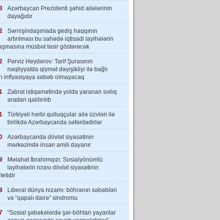
3
Azərbaycan Prezidenti şəhid ailələrinin
dayağıdır
2
Sərnişindaşımada gediş haqqının
artırılması bu sahədə iqtisadi layihələrin
laşmasına müsbət təsir göstərəcək
2
Pərviz Heydərov: Tarif Şurasının
nəqliyyatda qiymət dəyişikliyi ilə bağlı
rı inflyasiyaya səbəb olmayacaq
1
Zabrat istiqamətində yolda yaranan sıxlıq
aradan qaldırılıb
1
Türkiyəli hərbi qulluqçular ailə üzvləri ilə
birlikdə Azərbaycanda səfərdədirlər
0
Azərbaycanda dövlət siyasətinin
mərkəzində insan amili dayanır
9
Məlahət İbrahimqızı: Sosialyönümlü
layihələrin icrası dövlət siyasətinin
tetidir
8
Liberal dünya nizamı: böhranın səbəbləri
və “qapalı dairə” sindromu
7
“Sosial şəbəkələrdə şər-böhtan yayanlar