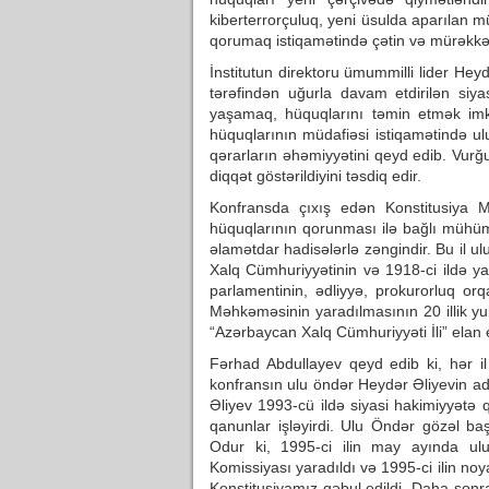
kiberterrorçuluq, yeni üsulda aparılan m
qorumaq istiqamətində çətin və mürəkkə
İnstitutun direktoru ümummilli lider He
tərəfindən uğurla davam etdirilən siya
yaşamaq, hüquqlarını təmin etmək imk
hüquqlarının müdafiəsi istiqamətində ul
qərarların əhəmiyyətini qeyd edib. Vurğ
diqqət göstərildiyini təsdiq edir.
Konfransda çıxış edən Konstitusiya 
hüquqlarının qorunması ilə bağlı mühüm i
əlamətdar hadisələrlə zəngindir. Bu il u
Xalq Cümhuriyyətinin və 1918-ci ildə y
parlamentinin, ədliyyə, prokurorluq orq
Məhkəməsinin yaradılmasının 20 illik yub
“Azərbaycan Xalq Cümhuriyyəti İli” elan
Fərhad Abdullayev qeyd edib ki, hər il
konfransın ulu öndər Heydər Əliyevin adı
Əliyev 1993-cü ildə siyasi hakimiyyətə
qanunlar işləyirdi. Ulu Öndər gözəl ba
Odur ki, 1995-ci ilin may ayında ulu
Komissiyası yaradıldı və 1995-ci ilin no
Konstitusiyamız qəbul edildi. Daha sonr