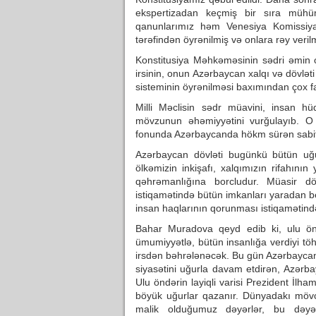
ekspertizadan keçmiş bir sıra müh
qanunlarımız həm Venesiya Komissiyas
tərəfindən öyrənilmiş və onlara rəy verilm
Konstitusiya Məhkəməsinin sədri əmin o
irsinin, onun Azərbaycan xalqı və dövlət
sisteminin öyrənilməsi baxımından çox f
Milli Məclisin sədr müavini, insan h
mövzunun əhəmiyyətini vurğulayıb. O b
fonunda Azərbaycanda hökm sürən sabitl
Azərbaycan dövləti bugünkü bütün uğu
ölkəmizin inkişafı, xalqımızın rifahının 
qəhrəmanlığına borcludur. Müasir d
istiqamətində bütün imkanları yaradan b
insan haqlarının qorunması istiqamətində
Bahar Muradova qeyd edib ki, ulu önd
ümumiyyətlə, bütün insanlığa verdiyi töhf
irsdən bəhrələnəcək. Bu gün Azərbaycan 
siyasətini uğurla davam etdirən, Azərbay
Ulu öndərin layiqli varisi Prezident İlha
böyük uğurlar qazanır. Dünyadakı möv
malik olduğumuz dəyərlər, bu dəyərl