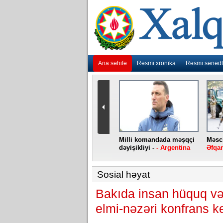
Ana səhifə
Rəsmi xronika
Rəsmi sənədl
urlar
“Ebola” virusu yenidən
Milli komandada məşqçi
Məsci
aniya
baş qaldırıb -
- Konqo
dəyişikliyi -
- Argentina
Əfqan
Sosial həyat
Bakıda insan hüquq və 
elmi-nəzəri konfrans ke