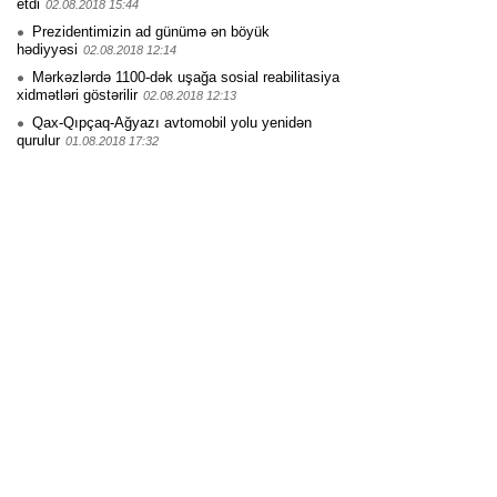
etdi
02.08.2018 15:44
Prezidentimizin ad günümə ən böyük
hədiyyəsi
02.08.2018 12:14
Mərkəzlərdə 1100-dək uşağa sosial reabilitasiya
xidmətləri göstərilir
02.08.2018 12:13
Qax-Qıpçaq-Ağyazı avtomobil yolu yenidən
qurulur
01.08.2018 17:32