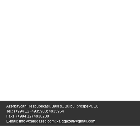
Azərbaycan Respublikası, Bakı ş., Bülbül prospekti, 18.
Tel.: (+994 12) 4935903; 4935964
Faks: (+994 12) 4930280
E-mail:
info@xalqqazeti.com
;
xalqqazeti@gmail.com