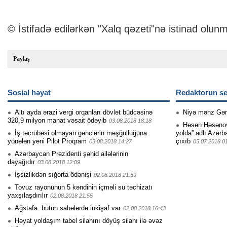
© İstifadə edilərkən "Xalq qəzeti"nə istinad olunm
Paylaş
Sosial həyat
Redaktorun se
Altı ayda ərazi vergi orqanları dövlət büdcəsinə
Niyə məhz Gə
320,9 milyon manat vəsait ödəyib
03.08.2018 18:18
Həsən Həsənovu
İş təcrübəsi olmayan gənclərin məşğulluğuna
yolda” adlı Azərb
yönələn yeni Pilot Proqram
çıxıb
03.08.2018 14:27
05.07.2018 0
Azərbaycan Prezidenti şəhid ailələrinin
dayağıdır
03.08.2018 12:09
İşsizlikdən sığorta ödənişi
02.08.2018 21:59
Tovuz rayonunun 5 kəndinin içməli su təchizatı
yaxşılaşdırılır
02.08.2018 21:55
Ağstafa: bütün sahələrdə inkişaf var
02.08.2018 16:43
Həyat yoldaşım tabel silahını döyüş silahı ilə əvəz