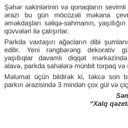
Şəhər sakinlərinin və qonaqların sevimli 
ərazi bu gün möcüzəli məkana çevri
əməkdaşları səliqə-sahmanın, yaşıllığı
qüvvələri ilə çalışırlar.
Parkda vaxtaşırı ağacların dibi şumlanı
edilir. Yeni rəngbərəng dekorativ gü
yaşıllıqlar davamlı diqqət mərkəzində
əlavə, parkda sahələrə münbit torpaq və ü
Məlumat üçün bildirək ki, təkcə son b
parkın ərazisində 3 mindən çox gül və çiçə
Sə
“Xalq qəzet