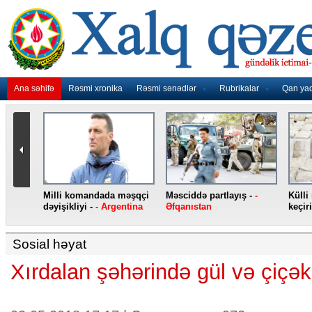
Ana səhifə
Rəsmi xronika
Rəsmi sənədlər
Rubrikalar
Qan ya
nidən
Milli komandada məşqçi
Məsciddə partlayış -
-
Külli
nqo
dəyişikliyi -
- Argentina
Əfqanıstan
keçiri
Sosial həyat
Xırdalan şəhərində gül və çiçək k