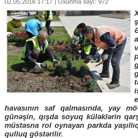
02.05.2018 17:17 | Oxunma sayı: 972
X
Ə
havasının saf qalmasında, yay m
günəşin, qışda soyuq küləklərin qar
müstəsna rol oynayan parkda yaşıllı
qulluq göstərilir.