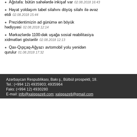
Ağstafa: bütün sahələrdə inkişaf var
02.08.2018 16:43
Həyat yoldaşım tabel silahını döyüş silahı ilə əvəz
etdi
02.08.2018 15:44
Prezidentimizin ad günümə ən böyük
hədiyyəsi
02.08.2018 12:14
Mərkəzlərdə 1100-dək uşağa sosial reabilitasiya
xidmətləri göstərilir
02.08.2018 12:13
Qax-Qıpçaq-Ağyazı avtomobil yolu yenidən
qurulur
01.08.2018 17:32
Azərbaycan Respublikası, Bakı ş., Bülbül prospekti, 18.
Tel.: (+994 12) 4935903; 4935964
Faks: (+994 12) 4930280
E-mail:
info@xalqqazeti.com
;
xalqqazeti@gmail.com