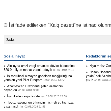
© İstifadə edilərkən "Xalq qəzeti"nə istinad olunm
Paylaş
Sosial həyat
Redaktorun se
Altı ayda ərazi vergi orqanları dövlət büdcəsinə
Niyə məhz Gə
320,9 milyon manat vəsait ödəyib
03.08.2018 18:18
Həsən Həsənovu
İş təcrübəsi olmayan gənclərin məşğulluğuna
yolda” adlı Azərb
yönələn yeni Pilot Proqram
çıxıb
03.08.2018 14:27
05.07.2018 0
Azərbaycan Prezidenti şəhid ailələrinin
dayağıdır
03.08.2018 12:09
İşsizlikdən sığorta ödənişi
02.08.2018 21:59
Tovuz rayonunun 5 kəndinin içməli su təchizatı
yaxşılaşdırılır
02.08.2018 21:55