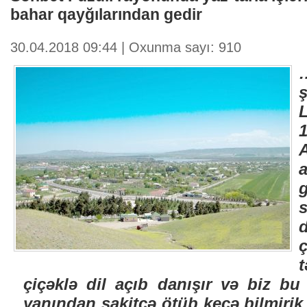
bаhаr qаyğılаrındаn gеdir
30.04.2018 09:44 | Oxunma sayı: 910
1
t
çiçəklə dil аçıb dаnışır və biz bu 
yаnındаn sаkitcə ötüb kеçə bilmirik.