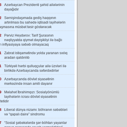
3
Azərbaycan Prezidenti şəhid ailələrinin
dayağıdır
2
Sərnişindaşımada gediş haqqının
artırılması bu sahədə iqtisadi layihələrin
laşmasına müsbət təsir göstərəcək
2
Pərviz Heydərov: Tarif Şurasının
nəqliyyatda qiymət dəyişikliyi ilə bağlı
rı inflyasiyaya səbəb olmayacaq
1
Zabrat istiqamətində yolda yaranan sıxlıq
aradan qaldırılıb
1
Türkiyəli hərbi qulluqçular ailə üzvləri ilə
birlikdə Azərbaycanda səfərdədirlər
0
Azərbaycanda dövlət siyasətinin
mərkəzində insan amili dayanır
9
Məlahət İbrahimqızı: Sosialyönümlü
layihələrin icrası dövlət siyasətinin
tetidir
8
Liberal dünya nizamı: böhranın səbəbləri
və “qapalı dairə” sindromu
7
“Sosial şəbəkələrdə şər-böhtan yayanlar