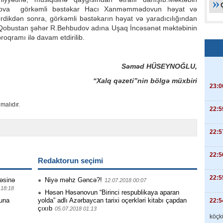
dova görkəmli bəstəkar Hacı Xanməmmədovun həyat və
rdikdən sonra, görkəmli bəstəkarın həyat və yaradıcılığından
r Qobustan şəhər R.Behbudov adına Uşaq İncəsənət məktəbinin
roqramı ilə davam etdirilib.
Səməd HÜSEYNOĞLU,
“Xalq qəzeti”nin bölgə müxbiri
23:0
malıdır.
22:5
22:5
22:5
Redaktorun seçimi
22:5
cəsinə
Niyə məhz Gəncə?!
12.07.2018 00:07
 18:18
Həsən Həsənovun “Birinci respublikaya aparan
ğuna
yolda” adlı Azərbaycan tarixi oçerkləri kitabı çapdan
22:5
çıxıb
05.07.2018 01:13
köçkü