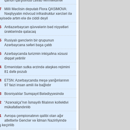
qanun qarşısında cavab verməlidirlər”
7
Milli Məclisin deputatı Flora QASIMOVA:
Nəqliyyatın mövcud infrastruktur xərcləri ilə
yisədə artım elə də ciddi deyil
6
Antiazərbaycan qüvvələrin bəd niyyətləri
ürəklərində qalacaq
5
Rusiyalı gənclərin bir qrupunun
Azərbaycana səfəri başa çatıb
5
Azərbaycanda turizmin inkişafına xüsusi
diqqət yetirilir
4
Ermənistan sutka ərzində atəşkəs rejimini
81 dəfə pozub
4
ETSN: Azərbaycanda meşə yanğınlarının
97 faizi insan amili ilə bağlıdır
3
Bosniyalılar Sumqayıt Bələdiyyəsində
2
“Azərxalça”nın İsmayıllı filialının kollektivi
mükafatlandırılıb
1
Avropa çempionatının qalibi olan ağır
atletlərlə Gənclər və İdman Nazirliyində
 keçirilib