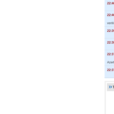
22:4
22:4
veril
22:3
22:3
22:3
Azər
22:3