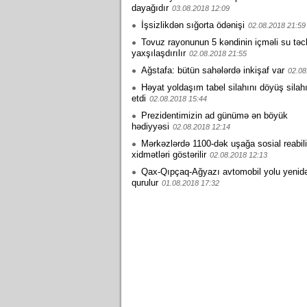
dayağıdır
03.08.2018 12:09
İşsizlikdən sığorta ödənişi
02.08.2018 21:59
Tovuz rayonunun 5 kəndinin içməli su təc
yaxşılaşdırılır
02.08.2018 21:55
Ağstafa: bütün sahələrdə inkişaf var
02.08
Həyat yoldaşım tabel silahını döyüş silahı
etdi
02.08.2018 15:44
Prezidentimizin ad günümə ən böyük
hədiyyəsi
02.08.2018 12:14
Mərkəzlərdə 1100-dək uşağa sosial reabili
xidmətləri göstərilir
02.08.2018 12:13
Qax-Qıpçaq-Ağyazı avtomobil yolu yenid
qurulur
01.08.2018 17:32