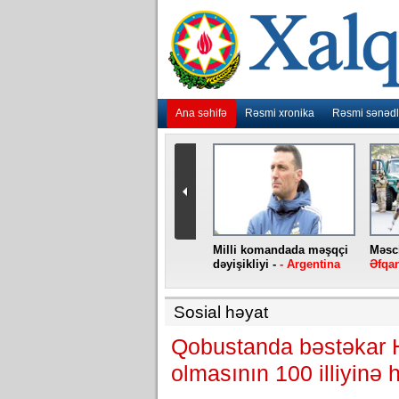
Ana səhifə
Rəsmi xronika
Rəsmi sənədl
urlar
“Ebola” virusu yenidən
Milli komandada məşqçi
Məsci
aniya
baş qaldırıb -
- Konqo
dəyişikliyi -
- Argentina
Əfqan
Sosial həyat
Qobustanda bəstəkar
olmasının 100 illiyinə 