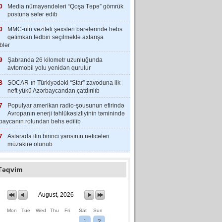
0
Media nümayəndələri “Qoşa Təpə” gömrük
postuna səfər edib
0
MMC-nin vəzifəli şəxsləri barələrində həbs
qətimkan tədbiri seçilməklə axtarışa
iblər
9
Şabranda 26 kilometr uzunluğunda
avtomobil yolu yenidən qurulur
8
SOCAR-ın Türkiyədəki “Star” zavoduna ilk
neft yükü Azərbaycandan çatdırılıb
7
Populyar amerikan radio-şousunun efirində
Avropanın enerji təhlükəsizliyinin təminində
baycanın rolundan bəhs edilib
7
Astarada ilin birinci yarısının nəticələri
müzakirə olunub
Təqvim
August, 2026
Mon
Tue
Wed
Thu
Fri
Sat
Sun
1
2