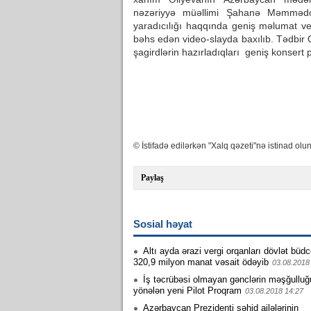
nəzəriyyə müəllimi Şahanə Məmmə
yaradıcılığı haqqında geniş məlumat ve
bəhs edən video-slayda baxılıb. Tədbi
şagirdlərin hazırladıqları geniş konsert p
© İstifadə edilərkən "Xalq qəzeti"nə istinad olun
Paylaş
Sosial həyat
Altı ayda ərazi vergi orqanları dövlət büd
320,9 milyon manat vəsait ödəyib
03.08.2018
İş təcrübəsi olmayan gənclərin məşğullu
yönələn yeni Pilot Proqram
03.08.2018 14:27
Azərbaycan Prezidenti şəhid ailələrinin