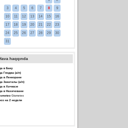
3
4
5
6
7
8
9
10
11
12
13
14
15
16
17
18
19
20
21
22
23
24
25
26
27
28
29
30
31
Hava haqqında
да в Баку
да Гянджа (а/п)
да в Ленкорани
да Закаталы (а/п)
да в Хачмазе
да в Нахичевани
Gismeteo
ноз на 2 недели