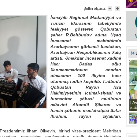
Şriftin ölçüsü:
İsmayıllı Regional Mədəniyyət və
Turizm İdarəsinin tabeliyində
fəaliyyət göstərən Qobustan
şəhər R.Behbudov adına Uşaq
İncəsənət məktəbində
Azərbaycanın görkəmli bəstəkarı,
Azərbaycan Respublikasının Xalq
artisti, Əməkdar incəsənət xadimi
Hacı Dadaş oğlu
Xanməmmədovun anadan
olmasının 100 illiyinə həsr
olunmuş tədbir keçirilib. Tədbirdə
Qobustan Rayon İcra
Hakimiyyətinin İctimai-siyasi və
humanitar şöbəsi müdirinin
I A
I A
müavini Aftandil Şikarov və
xat
müd
həmin şöbənin məsləhətçisi Səfər
İbrahim, rayon ziyalıları,
dentimiz İlham Əliyevin, birinci vitse-prezident Mehriban
yətinə, musiqisinə qayğısından ətraflı danışıb.Məktəbin