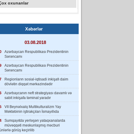
Çox oxunanlar
Xəbərlər
03.08.2018
0
Azərbaycan Respublikası Prezidentinin
Sərəncamı
9
Azərbaycan Respublikası Prezidentinin
Sərəncamı
7
Regionların sosial-iqtisadi inkişafı daim
dövlətin diqqət mərkəzindədir
6
Azərbaycanın neft strategiyası davamlı və
sabit inkişafa təminat yaradır
5
VII Beynəlxalq Multikulturalizm Yay
Məktəbinin iştirakçıları İsmayıllıda
4
Sumqayıtda yerləşən yataqxanalarda
müvəqqəti məskunlaşmış məcburi
nlərlə görüş keçirilib