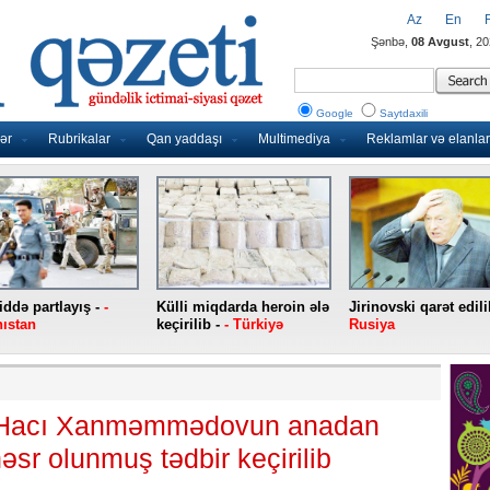
Az
En
Şənbə,
08 Avgust
, 2
Google
Saytdaxili
ər
Rubrikalar
Qan yaddaşı
Multimediya
Reklamlar və elanlar
ddə partlayış -
-
Külli miqdarda heroin ələ
Jirinovski qarət edili
ıstan
keçirilib -
- Türkiyə
Rusiya
 Hacı Xanməmmədovun anadan
həsr olunmuş tədbir keçirilib