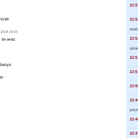
22:5
hizatı
22:5
real
.2018 16:43
22:5
 ilə əvəz
qəra
22:5
tasiya
22:5
ən
22:5
22:4
priori
22:4
22:4