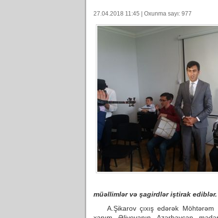
27.04.2018 11:45 | Oxunma sayı: 977
müəllimlər və şagirdlər iştirak ediblər.
A.Şikarov çıxış edərək Möhtərəm Prez
xanım Əliyevanın Azərbaycan mədəniy